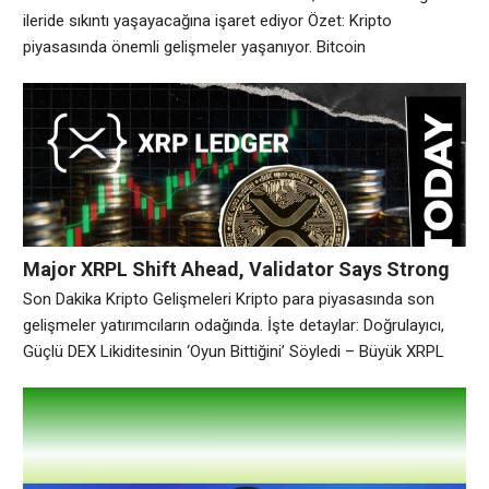
işaret ediyor
ileride sıkıntı yaşayacağına işaret ediyor Özet: Kripto
piyasasında önemli gelişmeler yaşanıyor. Bitcoin
BTC$62.895,02, bu hafta başında yaklaşık 59.000 $’a
düştükten sonra 63.000 $ civarında işlem görüyor ve bazı
veriler, en son 2024’ün başında görülen seviyelere olası bir
düşüşle boğaların ileride sıkıntı yaşayacağına işaret ediyor.
Onchain analiz firması
Major XRPL Shift Ahead, Validator Says Strong
DEX Liquidity Makes It ‘Game Over’ | Kripto
Son Dakika Kripto Gelişmeleri Kripto para piyasasında son
Haberleri
gelişmeler yatırımcıların odağında. İşte detaylar: Doğrulayıcı,
Güçlü DEX Likiditesinin ‘Oyun Bittiğini’ Söyledi – Büyük XRPL
Değişimi İleride – U.Today