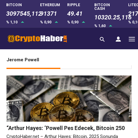
BITCOIN
ETHEREUM
RIPPLE
BITCOIN
LITE
CASH
3097545,112
91371
49.41
217
10320.25,116
% 1,10
% 0,90
% 0,90
% 0,
% 1,60
Jerome Powell
“Arthur Hayes: ‘Powell Pes Edecek, Bitcoin 250
Bin Doları Görecek!'”
CryptoHaber.net – Arthur Hayes: Bitcoin, 2025 Sonunda