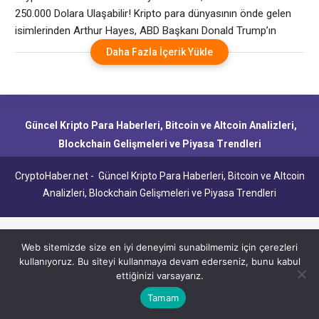
250.000 Dolara Ulaşabilir! Kripto para dünyasının önde gelen
isimlerinden Arthur Hayes, ABD Başkanı Donald Trump’ın
ekonomi politikaları ve yeni Hazine Bakanı Scott Bessent’in
Daha Fazla İçerik Yükle
etkisiyle Bitcoin’in 2025 sonunda 250.000 dolara
ulaşabileceğini öngörüyor. Hayes, kişisel blogunda yayımladığı
son analizinde, ABD Merkez Bankası (Fed) Başkanı Jerome
Powell’ın mali baskılara direnemeyerek para
Güncel Kripto Para Haberleri, Bitcoin ve Altcoin Analizleri,
Blockchain Gelişmeleri ve Piyasa Trendleri
CryptoHaber.net - Güncel Kripto Para Haberleri, Bitcoin ve Altcoin
Analizleri, Blockchain Gelişmeleri ve Piyasa Trendleri
Web sitemizde size en iyi deneyimi sunabilmemiz için çerezleri
kullanıyoruz. Bu siteyi kullanmaya devam ederseniz, bunu kabul
ettiğinizi varsayarız.
Tamam