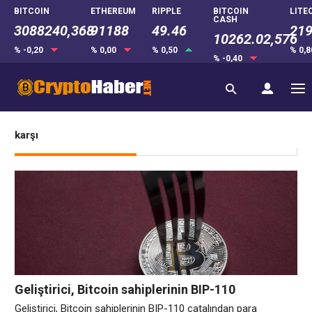
BITCOIN
ETHEREUM
RIPPLE
BITCOIN
LITE
CASH
3088240,368
91188
49.46
219
10262.02,576
% -0,20
% 0,00
% 0,50
% 0,
% -0,40
karşı
Geliştirici, Bitcoin sahiplerinin BIP-110
çatalından para satmaları halinde gerçek BTC’yi
Geliştirici, Bitcoin sahiplerinin BIP-110 çatalından para