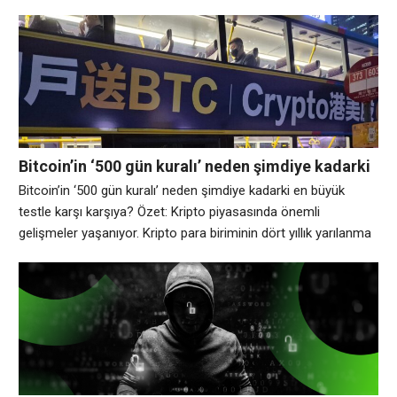
ödeme kartı sağlayıcısı olarak tanımlayan RedotPay,
Çarşamba günü CoinDesk’e yaptığı açıklamada, Binance’in
470.000 kullanıcıyı kaçırdığı iddiasıyla açılan 470 milyon dolarlık
davaya karşı kendisini “şiddetle” savunacağını söyledi. Firma
e-postayla yaptığı açıklamada, “RedotPay, Binance tarafından
başlatılan
Bitcoin’in ‘500 gün kuralı’ neden şimdiye kadarki
en büyük testle karşı karşıya?
Bitcoin’in ‘500 gün kuralı’ neden şimdiye kadarki en büyük
testle karşı karşıya? Özet: Kripto piyasasında önemli
gelişmeler yaşanıyor. Kripto para biriminin dört yıllık yarılanma
döngüsü etrafında oluşturulan, tarihsel olarak karlı bir bitcoin
BTC$ 64.108,15 ticaret kuralı, başka bir potansiyel satın alma
fırsatına işaret ediyor. Ancak bu sefer model eskisi kadar işe
yaramayabilir çünkü spot Bitcoin