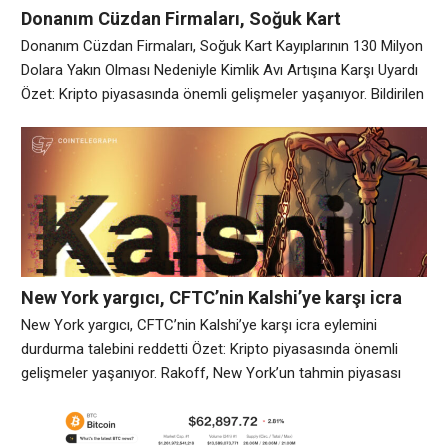
Donanım Cüzdan Firmaları, Soğuk Kart
Kayıplarının 130 Milyon Dolara Yakın Olması
Donanım Cüzdan Firmaları, Soğuk Kart Kayıplarının 130 Milyon
Nedeniyle Kimlik Avı Artışına Karşı Uyardı
Dolara Yakın Olması Nedeniyle Kimlik Avı Artışına Karşı Uyardı
Özet: Kripto piyasasında önemli gelişmeler yaşanıyor. Bildirilen
donanım yazılımı kusuru, on milyonlarca değerinde Bitcoin’in
çalınmasına yol açtı. E-posta tabanlı kimlik avı
kampanyalarında #COLDCARD’ı taklit eden “donanım
denetimi” temalarıyla sosyal mühendislik gözlemledik.
pic.twitter.com/1KSfZW3H2N — Threat Insight
(@threatinsight) 3 Ağustos
New York yargıcı, CFTC’nin Kalshi’ye karşı icra
eylemini durdurma talebini reddetti
New York yargıcı, CFTC’nin Kalshi’ye karşı icra eylemini
durdurma talebini reddetti Özet: Kripto piyasasında önemli
gelişmeler yaşanıyor. Rakoff, New York’un tahmin piyasası
operatörü Kalshi’ye karşı icra davasını sürdürmesini
engelleyecek acil Emtia Vadeli İşlemler Ticaret Komisyonu’nun
(CFTC) geçici yasaklama emri talebini önyargısız bir şekilde