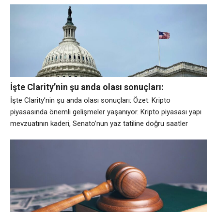
Rusya’daki kripto para piyasaları için düzenlenmiş bir çerçeve
oluşturan bir yasa imzaladı. Rusya parlamentosunun alt
meclisi Devlet Duması’nın resmi kayıtlarına göre Putin, “Dijital
Para Birimleri ve Dijital Haklar Hakkında” başlıklı 1194918-8
numaralı yasa tasarısını
İşte Clarity’nin şu anda olası sonuçları:
İşte Clarity’nin şu anda olası sonuçları: Özet: Kripto
piyasasında önemli gelişmeler yaşanıyor. Kripto piyasası yapı
mevzuatının kaderi, Senato’nun yaz tatiline doğru saatler
ilerlerken istikrarsız bir durumda. ABD Senatosu, oturuma
yalnızca iki gün kala Dijital Varlık Piyasası Açıklık Yasası
üzerinde çalışıp çalışmayacağını henüz belirtmedi ve yasama
organının tasarıyı oylayıp oylayamayacağı veya ne zaman
oylayabileceği konusunda resmi