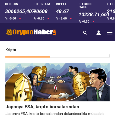
BITCOIN
ETHEREUM
RIPPLE
BITCOIN
LITE
CASH
3066265,407
90608
48.67
216
10228.71,661
% -0,60
% -0,30
% -2,60
% 0,
% -0,30
Kripto
Japonya FSA, kripto borsalarından
dolandırıcılıkla mücadele için para çekme
Japonya FSA, kripto borsalarından dolandırıcılıkla mücadele