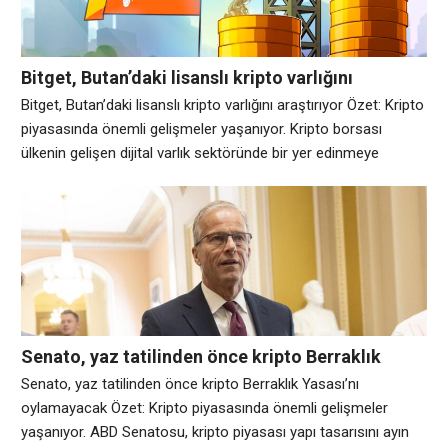
Bitget, Butan’daki lisanslı kripto varlığını
araştırıyor
Bitget, Butan’daki lisanslı kripto varlığını araştırıyor Özet: Kripto
piyasasında önemli gelişmeler yaşanıyor. Kripto borsası
ülkenin gelişen dijital varlık sektöründe bir yer edinmeye
çalışırken Bitget, Bhutan’ın Gelephu Farkındalık Kenti Otoritesi
ile lisanslı bir yerel operasyon kurmayı araştırmak için bir
anlaşma imzaladı. Anlaşma, Bitget’in yasal bir varlık
oluşturmasının ve finans, teknoloji ve sağlıklı yaşam
alanlarında yüksek değerli
Senato, yaz tatilinden önce kripto Berraklık
Yasası’nı oylamayacak
Senato, yaz tatilinden önce kripto Berraklık Yasası’nı
oylamayacak Özet: Kripto piyasasında önemli gelişmeler
yaşanıyor. ABD Senatosu, kripto piyasası yapı tasarısını ayın