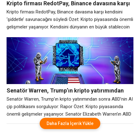
Kripto firması RedotPay, Binance davasına karşı
kendisini ‘şiddetle’ savunacağını söyledi
Kripto firması RedotPay, Binance davasına karşı kendisini
‘şiddetle’ savunacağını söyledi Özet: Kripto piyasasında önemli
gelişmeler yaşanıyor. Kendisini dünyanın en büyük stablecoin
ödeme kartı sağlayıcısı olarak tanımlayan RedotPay,
Çarşamba günü CoinDesk’e yaptığı açıklamada, Binance’in
470.000 kullanıcıyı kaçırdığı iddiasıyla açılan 470 milyon dolarlık
davaya karşı kendisini “şiddetle” savunacağını söyledi. Firma
e-postayla yaptığı açıklamada, “RedotPay, Binance tarafından
başlatılan
Senatör Warren, Trump’ın kripto yatırımından
sonra ABD’nin AI çip politikasını sorguluyor:
Senatör Warren, Trump’ın kripto yatırımından sonra ABD’nin AI
Rapor
çip politikasını sorguluyor: Rapor Özet: Kripto piyasasında
önemli gelişmeler yaşanıyor. Senatör Elizabeth Warren’ın ABD
Ticaret Bakanlığı’ndan, ülkenin Başkan Donald Trump’ın aile
Daha Fazla İçerik Yükle
destekli kripto para girişimi World Liberty Financial’a yaptığı
yatırımın ardından yönetimin Birleşik Arap Emirlikleri’ne yönelik