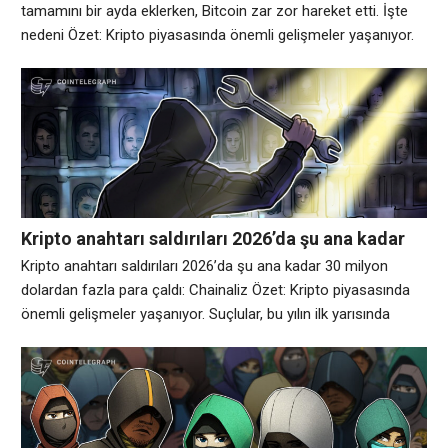
zor hareket etti. İşte nedeni
tamamını bir ayda eklerken, Bitcoin zar zor hareket etti. İşte
nedeni Özet: Kripto piyasasında önemli gelişmeler yaşanıyor.
ABD hisse senetleri yeniden bir an yaşıyor ve Bitcoin, tüm yıl
olduğu gibi bu kez de geride kalıyor. Nedenleri bariz olanın
ötesine geçiyor. S&P 500 endeksi bu ay yüzde
Kripto anahtarı saldırıları 2026’da şu ana kadar
30 milyon dolardan fazla para çaldı: Chainaliz
Kripto anahtarı saldırıları 2026’da şu ana kadar 30 milyon
dolardan fazla para çaldı: Chainaliz Özet: Kripto piyasasında
önemli gelişmeler yaşanıyor. Suçlular, bu yılın ilk yarısında
kripto sahiplerine yapılan fiziksel saldırılarla 30 milyon
dolardan fazla para çaldılar ve bu yıl, 2025’te çalınan rekor
olan 58 milyon doları aşmayı hızlandırdı. Blockchain analiz
firması Perşembe günü yayınlanan bir