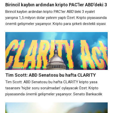
Birincil kaybın ardından kripto PAC’ler ABD’deki 3
eyalet yarışına 1,5 milyon dolar yatırım yaptı
Birincil kaybın ardından kripto PAC’ler ABD’deki 3 eyalet
yarışına 1,5 milyon dolar yatırım yaptı Özet: Kripto piyasasında
önemli gelişmeler yaşanıyor. Kripto para şirketi destekli siyasi
eylem komitesine (PAC) bağlı iki grup Fairshake, Salı günü
Michigan’da birincil kayıp yaşadıktan sonra Florida, Alaska ve
Wyoming’deki Temsilciler Meclisi ve Senato adaylarını
desteklemek için medyaya 1,5 milyon dolardan fazla
Tim Scott: ABD Senatosu bu hafta CLARITY
kripto yasa tasarısını ‘hiçbir soru sorulmadan’
Tim Scott: ABD Senatosu bu hafta CLARITY kripto yasa
oylayacak
tasarısını ‘hiçbir soru sorulmadan’ oylayacak Özet: Kripto
piyasasında önemli gelişmeler yaşanıyor. Senato Bankacılık
Komitesine başkanlık eden Senatör Tim Scott, meclisin
Ağustos tatiline girmeden önce Dijital Varlık Piyasası Netliği
(CLARITY) Yasası’nı oylayacağını ve milletvekillerine kripto