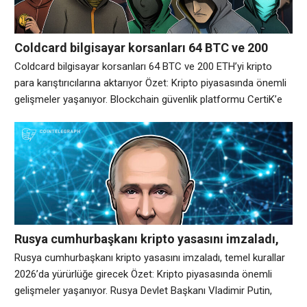
Coldcard bilgisayar korsanları 64 BTC ve 200
ETH’yi kripto para karıştırıcılarına aktarıyor
Coldcard bilgisayar korsanları 64 BTC ve 200 ETH’yi kripto
para karıştırıcılarına aktarıyor Özet: Kripto piyasasında önemli
gelişmeler yaşanıyor. Blockchain güvenlik platformu CertiK’e
göre, son Coldcard istismarıyla bağlantılı 4,17 milyon dolar
değerinde yaklaşık 64 Bitcoin ve 380.000 dolar değerinde 200
Ether, kripto para birimi karıştırma protokollerine gönderildi.
CertiK tarafından paylaşılan blockchain verilerine göre Bitcoin
transferi Salı
Rusya cumhurbaşkanı kripto yasasını imzaladı,
temel kurallar 2026’da yürürlüğe girecek
Rusya cumhurbaşkanı kripto yasasını imzaladı, temel kurallar
2026’da yürürlüğe girecek Özet: Kripto piyasasında önemli
gelişmeler yaşanıyor. Rusya Devlet Başkanı Vladimir Putin,