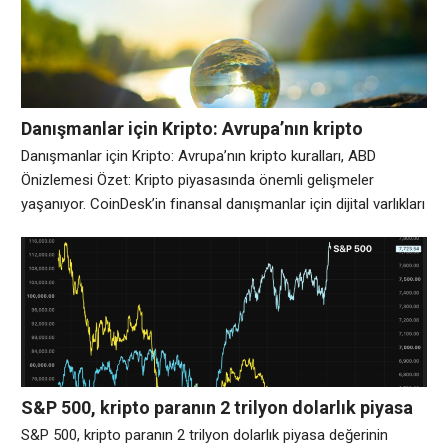
tasarısı üzerinde harekete geçmeleri için sadece birkaç gün
süre tanıyacağını söyledi. Perşembe
Danışmanlar için Kripto: Avrupa’nın kripto
kuralları, ABD Önizlemesi
Danışmanlar için Kripto: Avrupa’nın kripto kuralları, ABD
Önizlemesi Özet: Kripto piyasasında önemli gelişmeler
yaşanıyor. CoinDesk’in finansal danışmanlar için dijital varlıkları
açıklayan haftalık bülteni Crypto for Advisors’ı okuyorsunuz.
Her perşembe almak için buraya abone olun. Bugünkü haber
bülteninde Maria Golenkov, AB’nin MiCA çerçevesinin
gelecekteki ABD kripto düzenlemesinin planı olduğunu
açıklıyor. Daha sonra karışıklığı önlemek için yönetim
S&P 500, kripto paranın 2 trilyon dolarlık piyasa
değerinin tamamını bir ayda eklerken, Bitcoin zar
S&P 500, kripto paranın 2 trilyon dolarlık piyasa değerinin