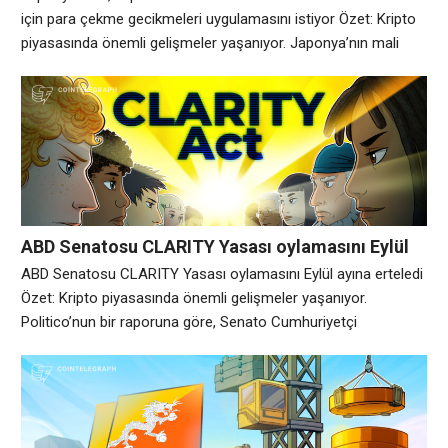
gecikmeleri uygulamasını istiyor
için para çekme gecikmeleri uygulamasını istiyor Özet: Kripto
piyasasında önemli gelişmeler yaşanıyor. Japonya’nın mali
düzenleyicisi, yetkililerin dijital varlıkları içeren giderek daha
karmaşık hale gelen dolandırıcılıklara yanıt vermesi nedeniyle
kripto borsalarından para çekme gecikmeleri ve diğer
önlemleri uygulamasını istedi. Perşembe günü, Finansal
Hizmetler Ajansı (FSA), kripto borsası kullanıcıları arasında
artan
ABD Senatosu CLARITY Yasası oylamasını Eylül
ayına erteledi
ABD Senatosu CLARITY Yasası oylamasını Eylül ayına erteledi
Özet: Kripto piyasasında önemli gelişmeler yaşanıyor.
Politico’nun bir raporuna göre, Senato Cumhuriyetçi
liderlerinin, kripto piyasası yapısı mevzuatı üzerinde oylama
yapmadan Ağustos tatiline gitmeleri ve tasarının
değerlendirilmesini en az Eylül ayına kadar ertelemeleri
bekleniyor. Senato Çoğunluk Lideri John Thune, Demokratların
muhalefetini öne sürerek ve senatörler gelecek ay geri