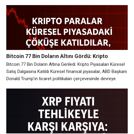
Kıymetler ve Borsa Komisyonu (SEC) tarafından spot Bitcoin
ETF’lerinin onaylanmasının ardından gözler şimdi Ethereum’a
çevrildi. Eğer Ethereum ETF’leri de onaylanırsa, bu gelişme
sadece Ethereum için değil, tüm kripto piyasaları için yeni bir
dönemin
Bitcoin 77 Bin Doların Altını Gördü: Kripto
Piyasasında Sert Düşüş!
Bitcoin 77 Bin Doların Altına Geriledi: Kripto Piyasaları Küresel
Satış Dalgasına Katıldı Küresel finansal piyasalar, ABD Başkanı
Donald Trump’ın ticaret politikaları çerçevesinde devreye
soktuğu yeni gümrük tarifelerinin ardından büyük bir
dalgalanma yaşarken, kripto para birimleri de bu sarsıntıdan
nasibini aldı. Lider kripto para birimi Bitcoin, %2,5’e varan bir
düşüşle 77.000 dolar seviyesinin altına geriledi. Aynı