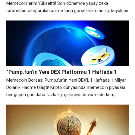
Zirveye Taşıdı
Memecoin’lerini Yükseltti! Son dönemde yapay zeka
tarafından oluşturulan anime tarzı görsellere olan ilgi büyük bir
ivme kazandı. OpenAI’nin ChatGPT-4o modeliyle sunduğu yeni
görsel oluşturma yetenekleri, sosyal medyada büyük bir akım
başlatarak, Studio Ghibli sanat tarzından esinlenen içeriklerin
hızla yayılmasını sağladı. Bu durum, Solana tabanlı Ghibli
temalı memecoin’lerin
“Pump.fun’ın Yeni DEX Platformu 1 Haftada 1
Milyar Dolarlık Hacme Ulaştı!”
Memecoin Borsası Pump.fun’ın Yeni DEX’i, 1 Haftada 1 Milyar
Dolarlık Hacme Ulaştı! Kripto dünyasında memecoin piyasası
her geçen gün daha fazla ilgi çekmeye devam ederken,
Pump.fun’ın yeni merkezi olmayan borsası (DEX) olan
PumpSwap, büyük bir çıkış yaptı. Blockchain analitik platformu
Dune’a göre, PumpSwap lansmanından yalnızca bir hafta
sonra 1 milyar dolarlık kümülatif işlem hacmine ulaştı.