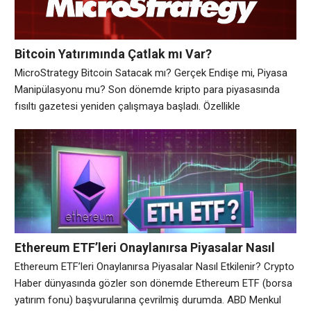
Bitcoin Yatırımında Çatlak mı Var?
MicroStrategy Sessizliğini Koruyor
MicroStrategy Bitcoin Satacak mı? Gerçek Endişe mi, Piyasa
Manipülasyonu mu? Son dönemde kripto para piyasasında
fısıltı gazetesi yeniden çalışmaya başladı. Özellikle
MicroStrategy’nin elindeki yüklü Bitcoin rezervlerini
satabileceğine dair söylentiler, yatırımcılar arasında büyük bir
endişe yarattı. Bu tür bir satışın gerçekleşmesi, sadece Bitcoin
fiyatlarını değil, tüm kripto piyasasını etkileyebilir. Ancak bu
söylentiler ne kadar gerçekçi? Gelin,
Ethereum ETF’leri Onaylanırsa Piyasalar Nasıl
Etkilenir?
Ethereum ETF’leri Onaylanırsa Piyasalar Nasıl Etkilenir? Crypto
Haber dünyasında gözler son dönemde Ethereum ETF (borsa
yatırım fonu) başvurularına çevrilmiş durumda. ABD Menkul