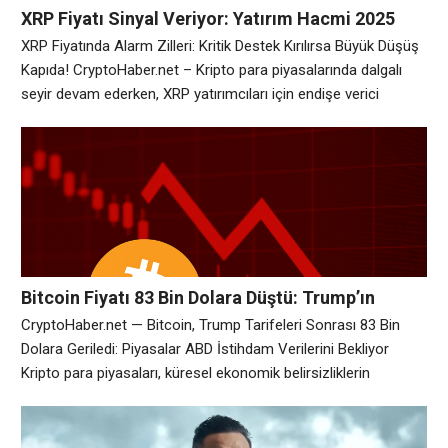
XRP Fiyatı Sinyal Veriyor: Yatırım Hacmi 2025
Başından Bu Yana Durgun!
XRP Fiyatında Alarm Zilleri: Kritik Destek Kırılırsa Büyük Düşüş
Kapıda! CryptoHaber.net – Kripto para piyasalarında dalgalı
seyir devam ederken, XRP yatırımcıları için endişe verici
sinyaller artıyor. Şu anda 1,90 dolar seviyesindeki hayati
desteğe tutunmaya çalışan XRP, bu seviyeyi kaybederse büyük
bir düşüş trendine girebilir. Özellikle XRP Ledger ağındaki
büyümenin durma noktasına gelmesi, düşüş riskini ciddi
Bitcoin Fiyatı 83 Bin Dolara Düştü: Trump’ın
Tarifeleri ve ABD İstihdam Verileri Gündemde
CryptoHaber.net — Bitcoin, Trump Tarifeleri Sonrası 83 Bin
Dolara Geriledi: Piyasalar ABD İstihdam Verilerini Bekliyor
Kripto para piyasaları, küresel ekonomik belirsizliklerin
gölgesinde haftayı temkinli bir şekilde kapatıyor. ABD Başkanı
Donald Trump’ın ithalata yönelik ağır tarifeler açıklaması,
yatırımcıların risk iştahını azaltırken, Bitcoin fiyatı da bu