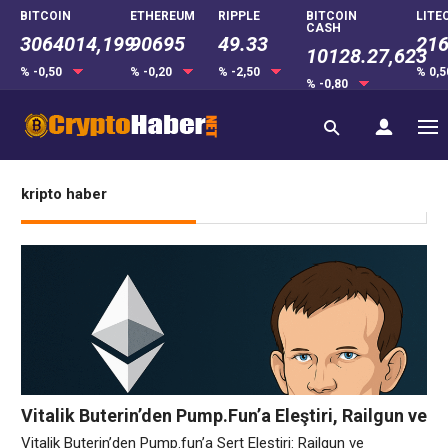
BITCOIN
ETHEREUM
RIPPLE
BITCOIN
LITE
CASH
3064014,199
90695
49.33
216
10128.27,623
% -0,50
% -0,20
% -2,50
% 0,
% -0,80
kripto haber
Vitalik Buterin’den Pump.Fun’a Eleştiri, Railgun ve
Polymarket’e Destek
Vitalik Buterin’den Pump.fun’a Sert Eleştiri: Railgun ve