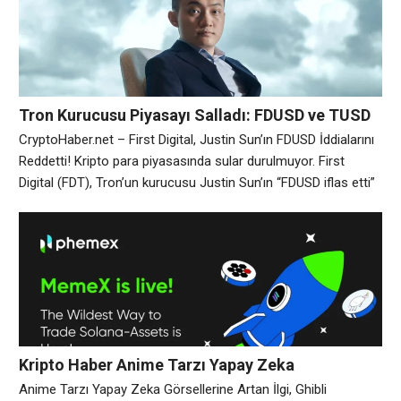
gelişmelerden olumsuz etkilendi. Cuma sabahı itibariyle
Bitcoin, %0,3 oranında düşüşle 83.121
Tron Kurucusu Piyasayı Salladı: FDUSD ve TUSD
Krizi Derinleşiyor!
CryptoHaber.net – First Digital, Justin Sun’ın FDUSD İddialarını
Reddetti! Kripto para piyasasında sular durulmuyor. First
Digital (FDT), Tron’un kurucusu Justin Sun’ın “FDUSD iflas etti”
yönündeki açıklamalarını sert bir dille yalanladı. FDT, Sun’ı
rakiplerine karşı “karalama kampanyası” yapmakla suçlarken,
aynı zamanda TUSD ihraçlarıyla ilgili yasal yollardan kaçındığını
iddia etti. Şirket, konu hakkında bir AMA etkinliği düzenlemeyi
Kripto Haber Anime Tarzı Yapay Zeka
Görsellerine Artan İlgi, Ghibli Memecoin’lerini
Anime Tarzı Yapay Zeka Görsellerine Artan İlgi, Ghibli