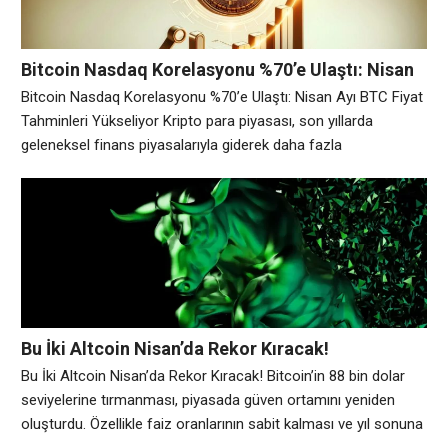
Bitcoin Nasdaq Korelasyonu %70’e Ulaştı: Nisan
Ayı BTC Fiyat Tahminleri Yükseliyor
Bitcoin Nasdaq Korelasyonu %70’e Ulaştı: Nisan Ayı BTC Fiyat
Tahminleri Yükseliyor Kripto para piyasası, son yıllarda
geleneksel finans piyasalarıyla giderek daha fazla
ilişkilendirilmeye başlandı. Özellikle Bitcoin (BTC) ile Nasdaq
borsası arasındaki korelasyon, yatırımcıların dikkatini çeken
önemli konuların başında geliyor. Son veriler, Bitcoin’in Nasdaq
ile korelasyonunun %70 seviyelerine ulaştığını gösteriyor. Bu
durum, piyasalardaki ortak hareketin daha
Bu İki Altcoin Nisan’da Rekor Kıracak!
Bu İki Altcoin Nisan’da Rekor Kıracak! Bitcoin’in 88 bin dolar
seviyelerine tırmanması, piyasada güven ortamını yeniden
oluşturdu. Özellikle faiz oranlarının sabit kalması ve yıl sonuna