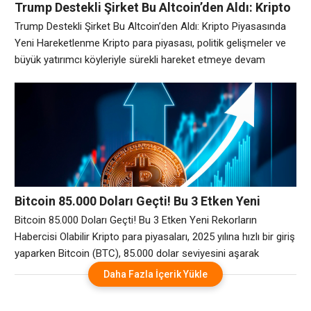
Trump Destekli Şirket Bu Altcoin’den Aldı: Kripto
Piyasasında Yeni Hareketlenme
Trump Destekli Şirket Bu Altcoin’den Aldı: Kripto Piyasasında
Yeni Hareketlenme Kripto para piyasası, politik gelişmeler ve
büyük yatırımcı köyleriyle sürekli hareket etmeye devam
ediyor. Son olarak, eski ABD Başkanı Donald Trump’ın
sıcaklığındaki bir şirketin belirli bir altcoin’e yatırım yapması,
piyasada büyük yankı uyandırdı. Bu gelişme, hem yatırımcıları
hem de piyasada analistlerini harekete geçirdi. Peki, Trump
Bitcoin 85.000 Doları Geçti! Bu 3 Etken Yeni
Rekorların Habercisi Olabilir
Bitcoin 85.000 Doları Geçti! Bu 3 Etken Yeni Rekorların
Habercisi Olabilir Kripto para piyasaları, 2025 yılına hızlı bir giriş
yaparken Bitcoin (BTC), 85.000 dolar seviyesini aşarak
yatırımcılarını sevindirdi. Bu yeni zirve, piyasalarda büyük bir
Daha Fazla İçerik Yükle
heyecan yaratırken, uzmanlar Bitcoin’in yükselişini
sürdürebileceğini ve yeni rekorlara ulaşabileceğini öngörüyor.