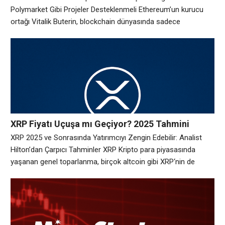
Polymarket Gibi Projeler Desteklenmeli Ethereum’un kurucu
ortağı Vitalik Buterin, blockchain dünyasında sadece
teknolojinin değil, aynı zamanda etik ve değerlerin de önemli
olduğunu savunuyor. Ünlü geliştirici, Pump.fun gibi projelerin
olumsuz sosyal felsefelerle şekillendiğini belirterek, kripto
alanındaki sorumsuz yaklaşımlara dikkat çekti. Öte yandan,
gizliliğe ve faydaya dayalı projeleri desteklediğini ifade
XRP Fiyatı Uçuşa mı Geçiyor? 2025 Tahmini
Yatırımcıları Heyecanlandırdı!
XRP 2025 ve Sonrasında Yatırımcıyı Zengin Edebilir: Analist
Hilton’dan Çarpıcı Tahminler XRP Kripto para piyasasında
yaşanan genel toparlanma, birçok altcoin gibi XRP‘nin de
yeniden yükselişe geçmesini sağladı. Özellikle geçtiğimiz
haftalarda ticaret tarifelerine dair oluşan küresel belirsizliklerin
ardından yatırımcıların yeniden piyasaya yönelmesi, XRP’nin
fiyatına olumlu yansıdı. Uzman kripto analisti ve popüler
Youtuber Austin Hilton, XRP’nin 2025