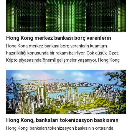
Hong Kong merkez bankası borç verenlerin
kuantum hazırlıklılığı konusunda bir rakam
Hong Kong merkez bankası borç verenlerin kuantum
belirliyor. Çok düşük.
hazırlıklılığı konusunda bir rakam belirliyor. Çok düşük. Özet:
Kripto piyasasında önemli gelişmeler yaşanıyor. Hong Kong
merkez bankası kuantum hesaplama konusunda alarm
veriyor. Pazartesi günü, Hong Kong Para Otoritesi (HKMA),
bankacılık sektörünün kuantum çağına hazırlığı hakkında ilk
Kuantum Hazırlık Endeksi okumasıyla tamamlanan bir teknik
inceleme yayınladı. Pek çok güvenlik
Hong Kong, bankaları tokenizasyon baskısının
ortasında kuantum tehditlerine hazırlıyor
Hong Kong, bankaları tokenizasyon baskısının ortasında