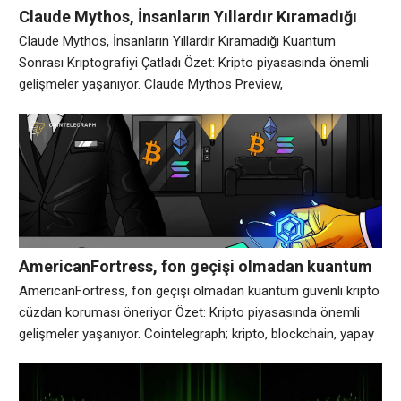
Claude Mythos, İnsanların Yıllardır Kıramadığı
Kuantum Sonrası Kriptografiyi Çatladı
Claude Mythos, İnsanların Yıllardır Kıramadığı Kuantum
Sonrası Kriptografiyi Çatladı Özet: Kripto piyasasında önemli
gelişmeler yaşanıyor. Claude Mythos Preview,
araştırmacılarımızın verileri gizli tutmak için kullanılan
matematiksel yöntemler olan kriptografik algoritmalardaki
zayıflıkları bulmasına yardımcı oldu. Daha fazlasını okuyun:
https://t.co/TYKLjb3Q7V — Antropik (@AntropikAI) 28
Temmuz 2026 Analiz: Piyasa hareketliliği devam ediyor.
AmericanFortress, fon geçişi olmadan kuantum
güvenli kripto cüzdan koruması öneriyor
AmericanFortress, fon geçişi olmadan kuantum güvenli kripto
cüzdan koruması öneriyor Özet: Kripto piyasasında önemli
gelişmeler yaşanıyor. Cointelegraph; kripto, blockchain, yapay
zeka ve fintech endüstrilerinde bağımsız, yüksek kaliteli
gazetecilik sağlamaya kararlıdır. Analiz: Piyasa hareketliliği
devam ediyor.