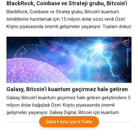
BlackRock, Coinbase ve Strateji grubu, Bitcoin’i
kuantum tehditlerine hazırlamak için 15 milyon
BlackRock, Coinbase ve Strateji grubu, Bitcoin’i kuantum
dolar sözü verdi
tehditlerine hazırlamak için 15 milyon dolar sözü verdi Özet:
Kripto piyasasında önemli gelişmeler yaşanıyor. Toplam dokuz
şirket, Bitcoin BTC’nin 65.182,71 dolarlık güvenlik araştırmasını
ve açık kaynak gelişimini desteklemek için üç yıl içinde toplam
15 milyon dolar taahhüt eden bir konsorsiyum oluşturdu. Yeni
kurulan Bitcoin Güvenlik Konsorsiyumundaki şirketler arasında
Galaxy, Bitcoin’i kuantum geçirmez hale getiren
geliştiricilere 5 milyon dolar bağışladı
Galaxy, Bitcoin’i kuantum geçirmez hale getiren geliştiricilere 5
milyon dolar bağışladı Özet: Kripto piyasasında önemli
gelişmeler yaşanıyor. Galaxy Digital, Bitcoin için kuantum
sonrası kriptografi geliştiren açık kaynak geliştiricilere 5 milyon
Daha Fazla İçerik Yükle
dolara kadar hibe sözü verdi. Şirket ayrıca Salı günü duyurduğu
Bitcoin Kuantum Hazırlık Girişimi kapsamında bir kuantum