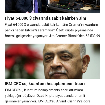
Fiyat 64.000 $ civarında sabit kalırken Jim
Cramer’ın kuantum paniği neden Bitcoin’i
Fiyat 64.000 $ civarında sabit kalırken Jim Cramer’ın kuantum
sarsmıyor?
paniği neden Bitcoin’i sarsmıyor? Özet: Kripto piyasasında
önemli gelişmeler yaşanıyor. Jim Cramer Bitcoin’den 63.533,99
$ değerinde BTC istiyor ve kripto topluluğunun tepkisi olumlu.
“Mad Money” sunucusu bu hafta yaptığı açıklamada, kuantum
hesaplamadaki ilerlemelerin önümüzdeki üç ila dört yıl içinde
kripto para birimlerini tehdit edebileceği endişesi nedeniyle
IBM CEO’su, kuantum hesaplamanın ticari
atılımlara yaklaştığını söylüyor
IBM CEO’su, kuantum hesaplamanın ticari atılımlara
yaklaştığını söylüyor Özet: Kripto piyasasında önemli
gelişmeler yaşanıyor. IBM CEO’su Arvind Krishna’ya göre