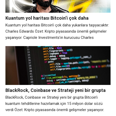
Kuantum yol haritası Bitcoin’i çok daha
yukarılara taşıyacaktır: Charles Edwards
Kuantum yol haritası Bitcoin’i çok daha yukarılara taşıyacaktır:
Charles Edwards Özet: Kripto piyasasında önemli gelişmeler
yaşanıyor. Capriole Investments’ın kurucusu Charles
Edwards’a göre, Bitcoin geliştiricilerinin gururlarını bir kenara
bırakıp blok zincirini kuantum bilişim saldırılarına karşı
güçlendirmek için net bir plan hazırlamaları gerekiyor. Sonunda
kurşunu sıktıkları gün fiyatın çok hızlı tepki vereceğini söylüyor.
Edwards, Ticari Sırlar hakkında
BlackRock, Coinbase ve Strateji yeni bir grupta
Bitcoin’i kuantum tehditlerine hazırlamak için 15
BlackRock, Coinbase ve Strateji yeni bir grupta Bitcoin’i
milyon dolar sözü verdi
kuantum tehditlerine hazırlamak için 15 milyon dolar sözü
verdi Özet: Kripto piyasasında önemli gelişmeler yaşanıyor.