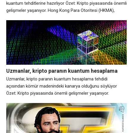
kuantum tehditlerine hazırlıyor Özet: Kripto piyasasında önemli
gelişmeler yaşanıyor. Hong Kong Para Otoritesi (HKMA),
şehrin tokenize mevduat, dijital varlıklar ve blockchain
yerleşimi kullanımını genişletmesi nedeniyle bankaların
kuantum hesaplama tehditlerine karşı hazırlıklılığını
değerlendirmek için bir çerçeve başlattı. Pazartesi günü
HKMA, kuantum hazırlığı ve sektörün ilk Kuantum Hazırlık
Endeksi (QPI) hakkında
Uzmanlar, kripto paranın kuantum hesaplama
tehdidi açısından kömür madenindeki kanarya
Uzmanlar, kripto paranın kuantum hesaplama tehdidi
olduğunu söylüyor
açısından kömür madenindeki kanarya olduğunu söylüyor
Özet: Kripto piyasasında önemli gelişmeler yaşanıyor.
Kuantum hesaplama, büyük bankalar da dahil olmak üzere
gezegendeki her şifreli sistem için bir risk faktörüdür. Ancak
çalışma şekli nedeniyle kripto ilk test edilen teknoloji olabilir.
Quantum Xchange CEO’su Eddy Zervigon, CoinDesk ile yaptığı
röportajda “Kripto para