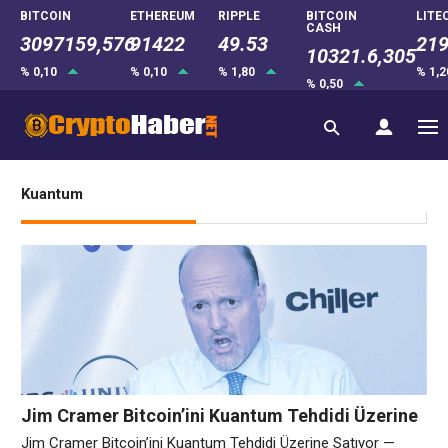
BITCOIN
ETHEREUM
RIPPLE
BITCOIN
LITE
CASH
3097159,576
91422
49.53
219
10321.6,305
% 0,10
% 0,10
% 1,80
% 1,
% 0,50
Kuantum
Jim Cramer Bitcoin’ini Kuantum Tehdidi Üzerine
Satıyor — Kripto Twitter Heyecanlı
Jim Cramer Bitcoin’ini Kuantum Tehdidi Üzerine Satıyor —