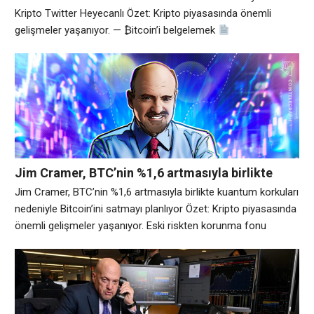
Kripto Twitter Heyecanlı Özet: Kripto piyasasında önemli
gelişmeler yaşanıyor. — ₿itcoin’i belgelemek
(@DocumentingBTC) 3 Ağustos 2026 — DΔVO | SOLST/CE
(@defidavo) 4 Ağustos 2026 — PIXELORD (@pixelord) 3
Ağustos 2026 — Bitcoin & Barbells (@Btcbarbells) 4 Ağustos
2026 Analiz: Piyasa hareketliliği devam ediyor.
Jim Cramer, BTC’nin %1,6 artmasıyla birlikte
kuantum korkuları nedeniyle Bitcoin’ini satmayı
Jim Cramer, BTC’nin %1,6 artmasıyla birlikte kuantum korkuları
planlıyor
nedeniyle Bitcoin’ini satmayı planlıyor Özet: Kripto piyasasında
önemli gelişmeler yaşanıyor. Eski riskten korunma fonu
yöneticisi ve CNBC “Mad Money” sunucusu Jim Cramer,
kuantum hesaplama korkusu nedeniyle tüm Bitcoin’ini satmayı
planladığını söyledi. Cuma günkü Mad Money bölümünde
Cramer, IBM Yönetim Kurulu Başkanı ve CEO’su Arvind
Krishna’nın önceki gün