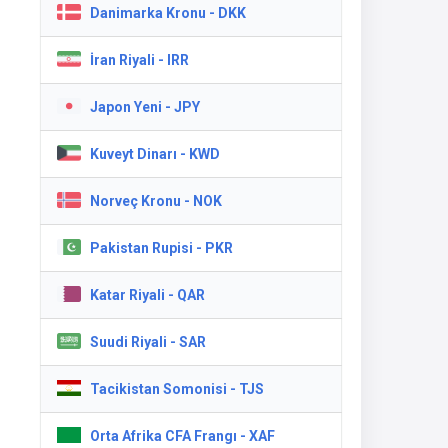
Danimarka Kronu - DKK
İran Riyali - IRR
Japon Yeni - JPY
Kuveyt Dinarı - KWD
Norveç Kronu - NOK
Pakistan Rupisi - PKR
Katar Riyali - QAR
Suudi Riyali - SAR
Tacikistan Somonisi - TJS
Orta Afrika CFA Frangı - XAF