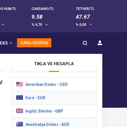
S HUB/TL
CARDANO/TL
TETHER/TL
9.58
47.67
% 6,70
% 0,00
CANLI BORSA
EKS
TIKLA VE HESAPLA
ş!
Amerikan Doları - USD
Euro - EUR
İngiliz Sterlini - GBP
Avustralya Doları - AUD