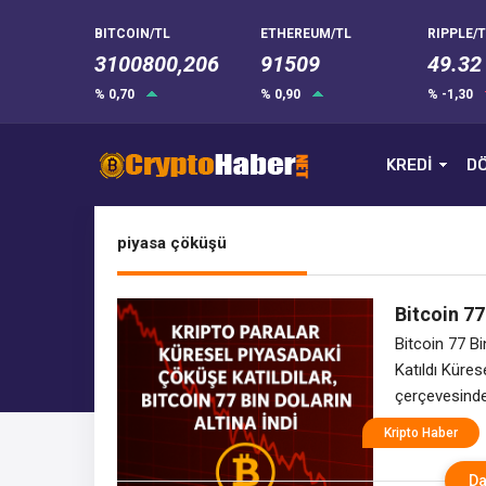
BITCOIN/TL
ETHEREUM/TL
RIPPLE/T
3100800,206
91509
49.32
% 0,70
% 0,90
% -1,30
KREDİ
DÖ
piyasa çöküşü
Bitcoin 77
Bitcoin 77 Bi
Katıldı Küres
çerçevesinde
dalgalanma ya
Kripto Haber
kripto para b
geriledi. Aynı
Da