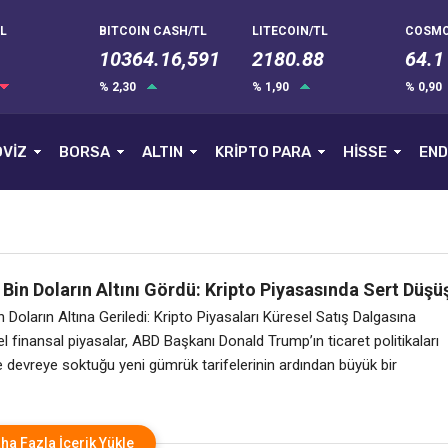
L
BITCOIN CASH/TL
LITECOIN/TL
COSMO
10364.16,591
2180.88
64.1
% 2,30
% 1,90
% 0,90
VİZ
BORSA
ALTIN
KRİPTO PARA
HİSSE
END
 Bin Doların Altını Gördü: Kripto Piyasasında Sert Düşü
n Doların Altına Geriledi: Kripto Piyasaları Küresel Satış Dalgasına
el finansal piyasalar, ABD Başkanı Donald Trump’ın ticaret politikaları
 devreye soktuğu yeni gümrük tarifelerinin ardından büyük bir
şarken, kripto para birimleri de bu sarsıntıdan nasibini aldı. Lider
irimi Bitcoin, %2,5’e varan bir düşüşle 77.000 dolar seviyesinin altına
ha Fazla İçerik Yükle