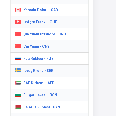
Kanada Doları - CAD
İsviçre Frankı - CHF
Çin Yuanı Offshore - CNH
Çin Yuanı - CNY
Rus Rublesi - RUB
İsveç Kronu - SEK
BAE Dirhemi - AED
Bulgar Levası - BGN
Belarus Rublesi - BYN