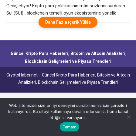
Genişletiyor! Kripto para politikasının rutin sözlerini sürdüren
Sui (SUI) , blockchain temelli oyun ekosistemine yönelik
önemli adımlar atmaya devam ediyor. Son dönemdeki oyun
Daha Fazla İçerik Yükle
sektörüne yönelik projelerle dikkat çeken Sui, geliştiricilere
sunduğu altyapı altyapısı sayesinde blockchain oyunlarının
gençliğini şekillendiriyor. Sui (SUI) Nedir? Sui, yüksek
ölçeklenebilirlik ve düşük işlem boyutu
Güncel Kripto Para Haberleri, Bitcoin ve Altcoin Analizleri,
Blockchain Gelişmeleri ve Piyasa Trendleri
CryptoHaber.net - Güncel Kripto Para Haberleri, Bitcoin ve Altcoin
Analizleri, Blockchain Gelişmeleri ve Piyasa Trendleri
Web sitemizde size en iyi deneyimi sunabilmemiz için çerezleri
kullanıyoruz. Bu siteyi kullanmaya devam ederseniz, bunu kabul
ettiğinizi varsayarız.
Tamam