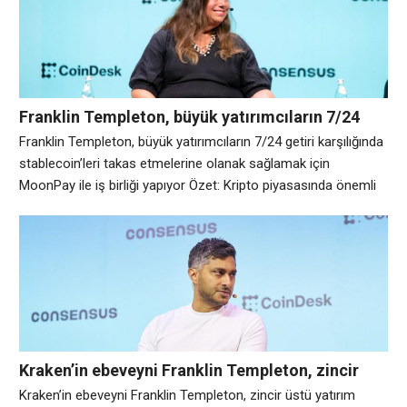
dolarlık varlık yöneticisi Franklin Templeton’un CEO’su Jenny
Johnson, sektörün merkezi
Franklin Templeton, büyük yatırımcıların 7/24
getiri karşılığında stablecoin’leri takas
Franklin Templeton, büyük yatırımcıların 7/24 getiri karşılığında
etmelerine olanak sağlamak için MoonPay ile iş
stablecoin’leri takas etmelerine olanak sağlamak için
birliği yapıyor
MoonPay ile iş birliği yapıyor Özet: Kripto piyasasında önemli
gelişmeler yaşanıyor. Franklin Templeton, kurumsal
yatırımcıların stabilcoinler ile varlık yöneticisinin tokenize
edilmiş para piyasası fonu arasında zincir içi bir iş akışı
aracılığıyla hareket etmesine olanak tanıyacak MoonPay ile
yeni bir ortaklık yoluyla dijital
Kraken’in ebeveyni Franklin Templeton, zincir
üstü yatırım ürünleri geliştirecek
Kraken’in ebeveyni Franklin Templeton, zincir üstü yatırım