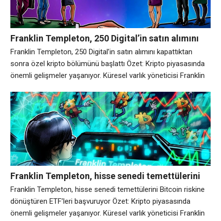
Franklin Templeton, 250 Digital’in satın alımını
kapattıktan sonra özel kripto bölümünü başlattı
Franklin Templeton, 250 Digital’in satın alımını kapattıktan
sonra özel kripto bölümünü başlattı Özet: Kripto piyasasında
önemli gelişmeler yaşanıyor. Küresel varlık yöneticisi Franklin
Templeton, kripto varlık yöneticisi 250 Digital’i satın almayı
tamamladı, ilk olarak Nisan ayında duyurulan bir anlaşmayı
tamamladı ve dijital varlık işini kripto para birimi yatırımına
odaklanan yeni bir bölümle genişletti. İşlemin bir parçası
Franklin Templeton, hisse senedi temettülerini
Bitcoin riskine dönüştüren ETF’leri başvuruyor
Franklin Templeton, hisse senedi temettülerini Bitcoin riskine
dönüştüren ETF’leri başvuruyor Özet: Kripto piyasasında
önemli gelişmeler yaşanıyor. Küresel varlık yöneticisi Franklin