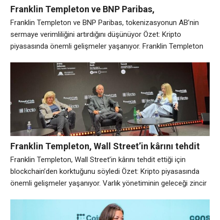
Franklin Templeton ve BNP Paribas,
tokenizasyonun AB’nin sermaye verimliliğini
Franklin Templeton ve BNP Paribas, tokenizasyonun AB’nin
artırdığını düşünüyor
sermaye verimliliğini artırdığını düşünüyor Özet: Kripto
piyasasında önemli gelişmeler yaşanıyor. Franklin Templeton
ve BNP Paribas temsilcilerine göre büyük finans kurumları
sermaye verimliliğini ve likiditeyi artırmak için tokenizasyona
yöneliyor. Monako’daki WAIB Zirvesi 2026’daki bir panelde
konuşan sektör yöneticileri, tokenize varlıkların ve
stablecoin’lerin, yerleşimi kolaylaştırarak, teminat hareketliliğini
iyileştirerek ve sınır
Franklin Templeton, Wall Street’in kârını tehdit
ettiği için blockchain’den korktuğunu söyledi
Franklin Templeton, Wall Street’in kârını tehdit ettiği için
blockchain’den korktuğunu söyledi Özet: Kripto piyasasında
önemli gelişmeler yaşanıyor. Varlık yönetiminin geleceği zincir
üzerinde değişiyor ancak geçiş, geleneksel kurumsal gelirler
üzerinde büyük bir yapısal çatışmayı ortaya çıkarıyor. Paris’teki
Proof of Talk zirvesinde bir panelde konuşan, 1,74 trilyon