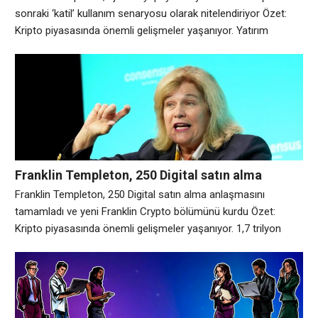
senaryosu olarak nitelendiriyor
sonraki ‘katil’ kullanım senaryosu olarak nitelendiriyor Özet:
Kripto piyasasında önemli gelişmeler yaşanıyor. Yatırım
yönetimi devi Franklin Templeton’un dijital varlıklar ve
inovasyon başkanına göre, yapay zeka (AI) ajanları, blockchain
ve kripto para birimi için bir sonraki “öldürücü” kullanım
örneğidir. Sandy Kaul, çarşamba günkü bir X gönderisinde, eski
kart
Franklin Templeton, 250 Digital satın alma
anlaşmasını tamamladı ve yeni Franklin Crypto
Franklin Templeton, 250 Digital satın alma anlaşmasını
bölümünü kurdu
tamamladı ve yeni Franklin Crypto bölümünü kurdu Özet:
Kripto piyasasında önemli gelişmeler yaşanıyor. 1,7 trilyon
dolarlık varlık yöneticisi Franklin Templeton, 250 Digital’i satın
alarak yeni bir özel aktif kripto yatırım yönetimi kolu kuruyor.
Varlık yöneticisinin yaptığı bir açıklamada, Franklin Templeton,
kurumsal yatırımcılara aktif olarak yönetilen kripto para birimi