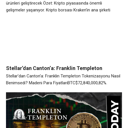
ürünleri geliştirecek Özet: Kripto piyasasında önemli
gelişmeler yaşanıyor. Kripto borsası Kraken’in ana şirketi
Payward, kurumsal yatırımcılar için tokenize finansal ürünlerin
kullanımını genişletmek amacıyla varlık yöneticisi Franklin
Templeton ile birlikte çalışıyor. Şirketler Salı günü yaptığı
açıklamada, tokenize edilmiş getiri ürünleri, tokenize edilmiş
hisse senetleri ve dijital varlıklara bağlı saklama
Stellar’dan Canton’a: Franklin Templeton
Tokenizasyonu Nasıl Benimsedi?
Stellar’dan Canton’a: Franklin Templeton Tokenizasyonu Nasıl
Benimsedi? Madeni Para FiyatlarıBTC$72,840,000,82%.