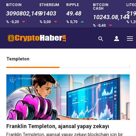
BITCOIN
ETHEREUM
RIPPLE
BITCOIN
LITE
CASH
3090802,149
91403
49.48
219
10243.08,144
% -0,20
% 0,00
% 0,70
% 1,
% -0,40
Templeton
Franklin Templeton, ajansal yapay zekayı
blockchain için bir sonraki ‘katil’ kullanım
Franklin Templeton, ajansal yapay zekayı blockchain için bir