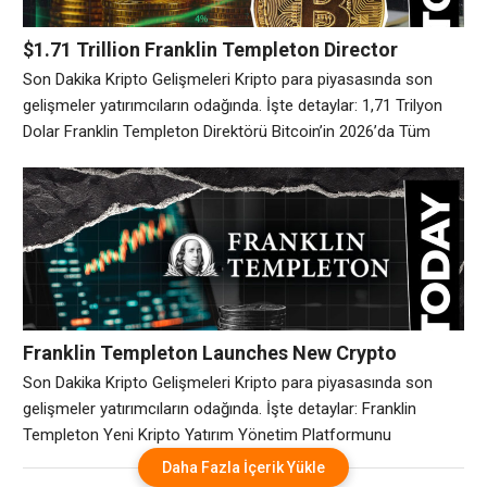
$1.71 Trillion Franklin Templeton Director
Expects All-Time Highs for Bitcoin in 2026 But
Son Dakika Kripto Gelişmeleri Kripto para piyasasında son
Warns of Regulatory Headwinds | Kripto
gelişmeler yatırımcıların odağında. İşte detaylar: 1,71 Trilyon
Haberleri
Dolar Franklin Templeton Direktörü Bitcoin’in 2026’da Tüm
Zamanların En Yüksek Seviyesini Bekliyor Ancak Düzenleyici
Olumsuz Rüzgarlara Karşı Uyardı – U.Today
Franklin Templeton Launches New Crypto
Investment Management Platform | Kripto
Son Dakika Kripto Gelişmeleri Kripto para piyasasında son
Haberleri
gelişmeler yatırımcıların odağında. İşte detaylar: Franklin
Templeton Yeni Kripto Yatırım Yönetim Platformunu
Başlatıyor – U.Today
Daha Fazla İçerik Yükle