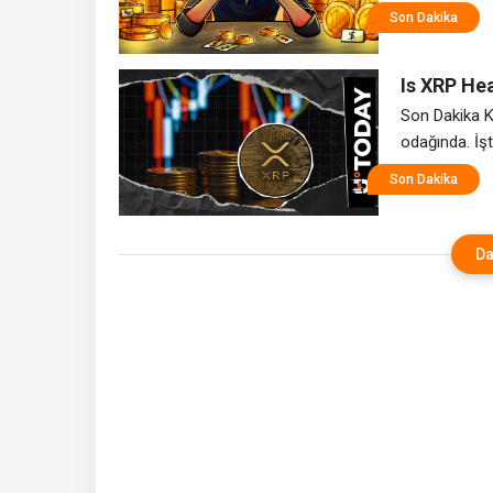
stratejinin B
Son Dakika
getiri sağla
bir çabanın p
Is XRP He
Spring Re
Son Dakika Kr
odağında. İş
Son Dakika
Da