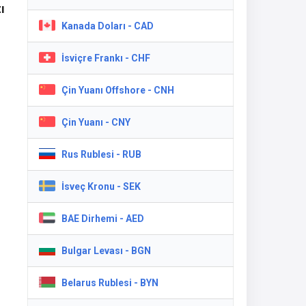
ı
Kanada Doları - CAD
İsviçre Frankı - CHF
Çin Yuanı Offshore - CNH
u
Çin Yuanı - CNY
Rus Rublesi - RUB
İsveç Kronu - SEK
ü
BAE Dirhemi - AED
Bulgar Levası - BGN
Belarus Rublesi - BYN