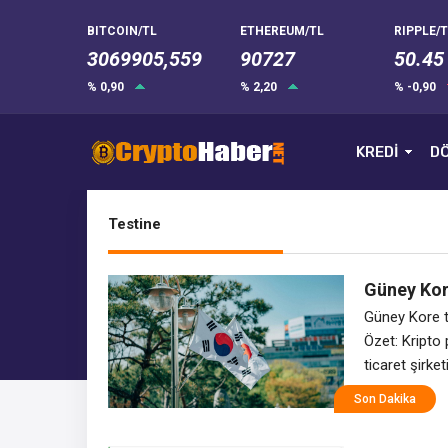
BITCOIN/TL
ETHEREUM/TL
RIPPLE/T
3069905,559
90727
50.45
% 0,90
% 2,20
% -0,90
KREDİ
DÖ
Testine
Güney Kore
testine ta
Güney Kore ti
Özet: Kripto
ticaret şirke
hızlandırabil
Son Dakika
başladı. Geçt
dolar gelir e