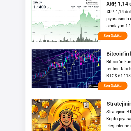
XRP, 1,14 
XRP, 1,14 dol
piyasasında ö
sınırlayan 1,
doğru düzgün 
Son Dakika
zorlamadan ö
Bitcoin’in
PCE bunu s
Bitcoin’in k
testine tabi 
BTC$ 61.118,
çekirdek PCE 
Son Dakika
hareketleri s
Stratejini
dönüştürü
Stratejinin B
Kripto piyasa
eleştirilerin