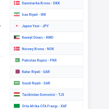
n
Danimarka Kronu - DKK
iş
İran Riyali - IRR
n
Japon Yeni - JPY
Kuveyt Dinarı - KWD
Norveç Kronu - NOK
Pakistan Rupisi - PKR
Katar Riyali - QAR
Suudi Riyali - SAR
Tacikistan Somonisi - TJS
Orta Afrika CFA Frangı - XAF