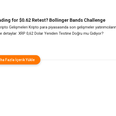
itcoin varlıkları tarafından desteklenen yatırımcılara gelir sunan, şirketi
yan imtiyazlı hisse senedi olan STRC’yi desteklemeye yönelik daha gen
arçası olarak çerçeveledi. Saylor’a göre bu
ading for $0.62 Retest? Bollinger Bands Challenge
covery Hopes | Kripto Haberleri
ipto Gelişmeleri Kripto para piyasasında son gelişmeler yatırımcıları
te detaylar: XRP 0,62 Dolar Yeniden Testine Doğru mu Gidiyor?
ha Fazla İçerik Yükle