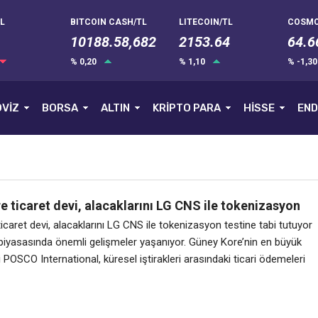
L
BITCOIN CASH/TL
LITECOIN/TL
COSMO
10188.58,682
2153.64
64.6
% 0,20
% 1,10
% -1,3
VİZ
BORSA
ALTIN
KRİPTO PARA
HİSSE
END
 ticaret devi, alacaklarını LG CNS ile tokenizasyon
bi tutuyor
caret devi, alacaklarını LG CNS ile tokenizasyon testine tabi tutuyor
 piyasasında önemli gelişmeler yaşanıyor. Güney Kore’nin en büyük
ti POSCO International, küresel iştirakleri arasındaki ticari ödemeleri
ecek bir testle ticari alacaklarını blockchain üzerinde tokenleştirmeye
iğimiz yıl çelik, enerji ve pil malzemelerini kapsayan işlerden 22,2 mily
lde eden