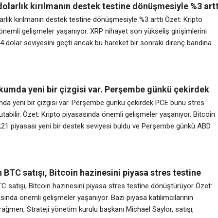
dolarlık kırılmanın destek testine dönüşmesiyle %3 artt
arlık kırılmanın destek testine dönüşmesiyle %3 arttı Özet: Kripto
nemli gelişmeler yaşanıyor. XRP nihayet son yükseliş girişimlerini
14 dolar seviyesini geçti ancak bu hareket bir sonraki direnç bandına
bir şekilde ilerlemedi. Satıcılar 1,146 dolara doğru geri çekilmeye
nce, alıcılar tokenı yoğun hacimde 1,158 dolara kadar çıkardılar ve b
 kumda yeni bir çizgisi var. Perşembe günkü çekirdek
tres testine tabi tutabilir.
umda yeni bir çizgisi var. Perşembe günkü çekirdek PCE bunu stres
tutabilir. Özet: Kripto piyasasında önemli gelişmeler yaşanıyor. Bitcoin
21 piyasası yeni bir destek seviyesi buldu ve Perşembe günkü ABD
sürümü cesaretini test edebilir. Bu seviye, son günlerdeki aşağı yönl
ınırlayan güçlü bir destek olarak ortaya çıkan 59.000
n BTC satışı, Bitcoin hazinesini piyasa stres testine
yor
TC satışı, Bitcoin hazinesini piyasa stres testine dönüştürüyor Özet:
sında önemli gelişmeler yaşanıyor. Bazı piyasa katılımcılarının
e rağmen, Strateji yönetim kurulu başkanı Michael Saylor, satışı,