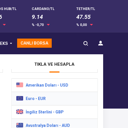
S HUB/TL
CARDANO/TL
TETHER/TL
6
9.14
47.55
0
% -0,70
% 0,00
CANLI BORSA
EKS
TIKLA VE HESAPLA
Amerikan Doları - USD
Euro - EUR
İngiliz Sterlini - GBP
ar
Avustralya Doları - AUD