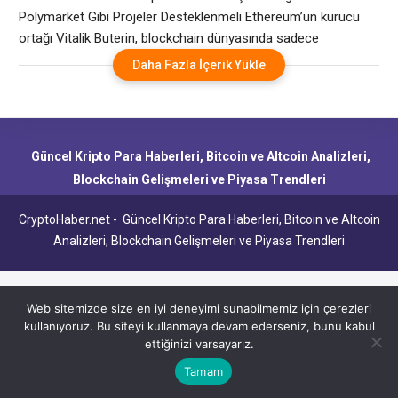
Polymarket Gibi Projeler Desteklenmeli Ethereum’un kurucu
ortağı Vitalik Buterin, blockchain dünyasında sadece
teknolojinin değil, aynı zamanda etik ve değerlerin de önemli
Daha Fazla İçerik Yükle
olduğunu savunuyor. Ünlü geliştirici, Pump.fun gibi projelerin
olumsuz sosyal felsefelerle şekillendiğini belirterek, kripto
alanındaki sorumsuz yaklaşımlara dikkat çekti. Öte yandan,
gizliliğe ve faydaya dayalı projeleri desteklediğini ifade
Güncel Kripto Para Haberleri, Bitcoin ve Altcoin Analizleri,
Blockchain Gelişmeleri ve Piyasa Trendleri
CryptoHaber.net - Güncel Kripto Para Haberleri, Bitcoin ve Altcoin
Analizleri, Blockchain Gelişmeleri ve Piyasa Trendleri
Web sitemizde size en iyi deneyimi sunabilmemiz için çerezleri
kullanıyoruz. Bu siteyi kullanmaya devam ederseniz, bunu kabul
ettiğinizi varsayarız.
Tamam