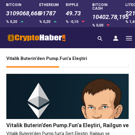
BITCOIN
ETHEREUM
RIPPLE
BITCOIN
LITE
CASH
3109068,668
91787
49.73
221
10402.78,195
% 0,20
% 0,20
% -0,10
% 1,
% 0,00
Vitalik Buterin’den Pump.Fun’a Eleştiri
Vitalik Buterin’den Pump.Fun’a Eleştiri, Railgun ve
Polymarket’e Destek
Vitalik Buterin’den Pump.fun’a Sert Eleştiri: Railgun ve