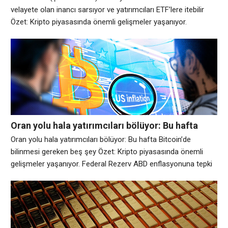
yatırımcıları ETF’lere itebilir
velayete olan inancı sarsıyor ve yatırımcıları ETF’lere itebilir
Özet: Kripto piyasasında önemli gelişmeler yaşanıyor.
Bitcoin’in en büyük satış noktalarından biri, yatırımcıların
paralarını korumak için bankalara ve borsalara güvenmelerine
gerek olmamasıydı. Bu söz, popüler donanım cüzdanı üreticisi
Coinkite’ın Coldcard’ındaki bir kusurun, saldırganların cüzdan
kurtarma ifadelerini yeniden oluşturmasına
Oran yolu hala yatırımcıları bölüyor: Bu hafta
Bitcoin’de bilinmesi gereken beş şey
Oran yolu hala yatırımcıları bölüyor: Bu hafta Bitcoin’de
bilinmesi gereken beş şey Özet: Kripto piyasasında önemli
gelişmeler yaşanıyor. Federal Rezerv ABD enflasyonuna tepki
verirken Bitcoin (BTC), Temmuz ayının sonuna doğru oynaklık
katalizörleriyle hokkabazlık yaparak ilerliyor. Önemli noktalar:
Kevin Warsh başkanlığındaki Federal Açık Piyasa Komitesi’nin
(FOMC) 29 Temmuz Çarşamba günü son faiz oranı kararını
açıklamasıyla birlikte