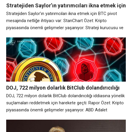
Stratejiden Saylor’ın yatırımcıları ikna etmek için
BTC pivot mesajında ​​netliğe ihtiyacı var:
Stratejiden Saylor’ın yatırımcıları ikna etmek için BTC pivot
StanChart
mesajında ​​netliğe ihtiyacı var: StanChart Özet: Kripto
piyasasında önemli gelişmeler yaşanıyor. Strateji kurucusu ve
başkanı Michael Saylor, bir analistin Bitcoin’in ivme
kazanmasına yardımcı olmak için Saylor’ın mesajının daha
fazla açıklığa ihtiyaç duyduğunu düşünmesi nedeniyle
yatırımcılara son sinyalini sunmak için Pazar günü bir kez daha
sosyal medyaya gitti.
DOJ, 722 milyon dolarlık BitClub dolandırıcılığı
iddiasına yönelik suçlamaları reddetmek için
DOJ, 722 milyon dolarlık BitClub dolandırıcılığı iddiasına yönelik
harekete geçti: Rapor
suçlamaları reddetmek için harekete geçti: Rapor Özet: Kripto
piyasasında önemli gelişmeler yaşanıyor. ABD Adalet
Bakanlığı’nın, yatırımcıları 2014 ile 2019 yılları arasında 722
milyon dolar dolandırdığı iddia edilen bir kripto madenciliği
platformu olan BitClub Network’ün kurucusuna yönelik