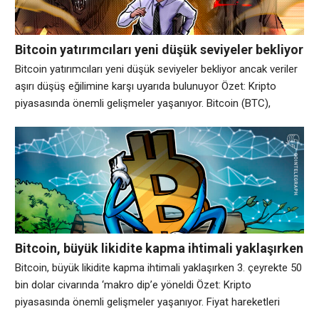
Bitcoin yatırımcıları yeni düşük seviyeler bekliyor
ancak veriler aşırı düşüş eğilimine karşı uyarıda
Bitcoin yatırımcıları yeni düşük seviyeler bekliyor ancak veriler
bulunuyor
aşırı düşüş eğilimine karşı uyarıda bulunuyor Özet: Kripto
piyasasında önemli gelişmeler yaşanıyor. Bitcoin (BTC),
boğaların kilit direnç seviyelerini geri kazanamamasına neden
olan başarısız toparlanma girişiminin ardından bir kez daha
yılın en düşük seviyesi olan 59.000 dolara yaklaşıyor. Fiyat
büyük bir destek bölgesine doğru sürüklenirken, BTC
yatırımcıları artık
Bitcoin, büyük likidite kapma ihtimali yaklaşırken
3. çeyrekte 50 bin dolar civarında ‘makro dip’e
Bitcoin, büyük likidite kapma ihtimali yaklaşırken 3. çeyrekte 50
yöneldi
bin dolar civarında ‘makro dip’e yöneldi Özet: Kripto
piyasasında önemli gelişmeler yaşanıyor. Fiyat hareketleri