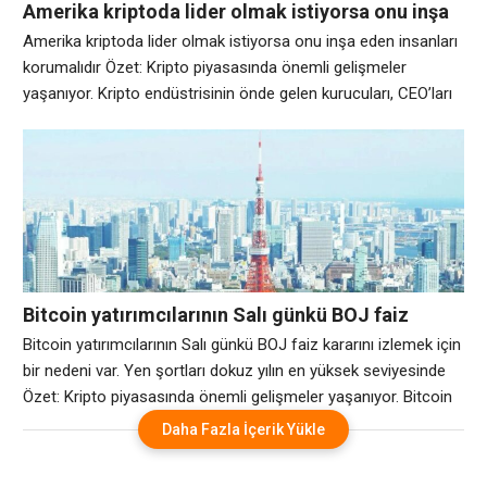
Amerika kriptoda lider olmak istiyorsa onu inşa
eden insanları korumalıdır
Amerika kriptoda lider olmak istiyorsa onu inşa eden insanları
korumalıdır Özet: Kripto piyasasında önemli gelişmeler
yaşanıyor. Kripto endüstrisinin önde gelen kurucuları, CEO’ları
ve yatırımcıları yakın zamanda Senato liderlerine tek bir taleple
tek bir mektup imzaladılar: Açıklık Yasası’nın yazılım
geliştiricilere yönelik korumalarını zayıflatmayın. Bunlar rakipler,
yetenek, sermaye ve pazar payı açısından rakipler. Ancak bu
konuda hemfikirler
Bitcoin yatırımcılarının Salı günkü BOJ faiz
kararını izlemek için bir nedeni var. Yen şortları
Bitcoin yatırımcılarının Salı günkü BOJ faiz kararını izlemek için
dokuz yılın en yüksek seviyesinde
bir nedeni var. Yen şortları dokuz yılın en yüksek seviyesinde
Özet: Kripto piyasasında önemli gelişmeler yaşanıyor. Bitcoin
BTC$ 65.810,37 yatırımcıları genellikle Fed toplantılarını takıntı
Daha Fazla İçerik Yükle
haline getiriyor. Japonya Merkez Bankası’nın Salı günü
gösterge faiz oranını %0,75’ten %1’e çıkararak 1995’ten bu