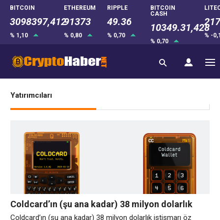
BITCOIN
ETHEREUM
RIPPLE
BITCOIN
LITE
CASH
3098397,412
91373
49.36
217
10349.31,428
% 1,10
% 0,80
% 0,70
% -0
% 0,70
Yatırımcıları
Coldcard’ın (şu ana kadar) 38 milyon dolarlık
istismarı öz velayete olan inancı sarsıyor ve
Coldcard’ın (şu ana kadar) 38 milyon dolarlık istismarı öz