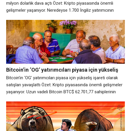
milyon dolarlık dava açtı Özet: Kripto piyasasında önemli
gelişmeler yaşanıyor. Neredeyse 1.700 İngiliz yatırımcının
Binance ve kurucusu Changpeng Zhao’ya, kripto borsasının
düzenleyici onay olmadan kripto türevleri teklif ettiği ve sattığı
iddiasıyla 150 milyon İngiliz sterlini (200 milyon dolar) tutarında
dava açtığı bildiriliyor. Yatırımcıları temsil eden hukuk firması
Bitcoin’in ‘OG’ yatırımcıları piyasa için yükseliş
işareti olarak satışları yavaşlattı
Bitcoin’in ‘OG’ yatırımcıları piyasa için yükseliş işareti olarak
satışları yavaşlattı Özet: Kripto piyasasında önemli gelişmeler
yaşanıyor. Uzun vadeli Bitcoin BTC$ 62.701,77 sahiplerinin
şimdilik para çekme işlemleri bitmiş gibi görünüyor. Coinlerini
en az beş yıldır elinde tutan efsanevi yatırımcılar olan bu
“OG’ler”, satış faaliyetlerinde önemli bir durgunluk yaşadı. Veri
kaynağı CryptoQuant’a göre, bu uzun vadeli sahiplerinin