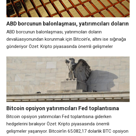
ABD borcunun balonlaşması, yatırımcıları doların
devalüasyonundan korunmak için Bitcoin’e, altını
ABD borcunun balonlaşması, yatırımcıları doların
ise sığınağa gönderiyor
devalüasyonundan korunmak için Bitcoin’e, altını ise sığınağa
gönderiyor Özet: Kripto piyasasında önemli gelişmeler
yaşanıyor. Bu CoinDesk haber bülteni ‘Daybook’tan bir alıntıdır.
Henüz kaydolmadıysanız buradan kaydolun. 65.082,17 dolarlık
Bitcoin (BTC) ve altın gibi algılanan değer saklama varlıkları için
daha geniş görünüm yapıcı olmaya devam ediyor. Nedeni
basit: ABD hükümeti her zamankinden
Bitcoin opsiyon yatırımcıları Fed toplantısına
giderken hedgelerini bırakıyor
Bitcoin opsiyon yatırımcıları Fed toplantısına giderken
hedgelerini bırakıyor Özet: Kripto piyasasında önemli
gelişmeler yaşanıyor. Bitcoin’in 65.082,17 dolarlık BTC opsiyon