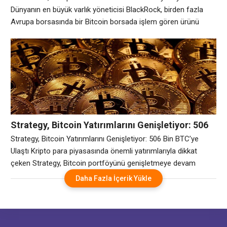
Dünyanın en büyük varlık yöneticisi BlackRock, birden fazla
Avrupa borsasında bir Bitcoin borsada işlem gören ürünü
(ETP) piyasaya sürdü. BlackRock’ın ürün sayfasına göre
iShares Bitcoin ETP, 25 Mart’ta Xetra, Euronext Amsterdam ve
Euronext Paris’te işlem görmeye başladı. Lansman, ABD
pazarına 50,7 milyar dolarlık yönetim altındaki varlıkla hakim
olan
Strategy, Bitcoin Yatırımlarını Genişletiyor: 506
Bin BTC’ye Ulaştı
Strategy, Bitcoin Yatırımlarını Genişletiyor: 506 Bin BTC’ye
Ulaştı Kripto para piyasasında önemli yatırımlarıyla dikkat
çeken Strategy, Bitcoin portföyünü genişletmeye devam
ediyor. Şirketin en son yaptığı açıklamaya göre, toplam Bitcoin
Daha Fazla İçerik Yükle
varlıkları 506 bin BTC seviyesine ulaştı. Bu gelişme,
Strategy’nin uzun vadeli yatırım stratejisini güçlendirdiği ve
piyasada daha fazla söz sahibi olmaya hazırlandığının bir
göstergesi olarak değerlendiriliyor.