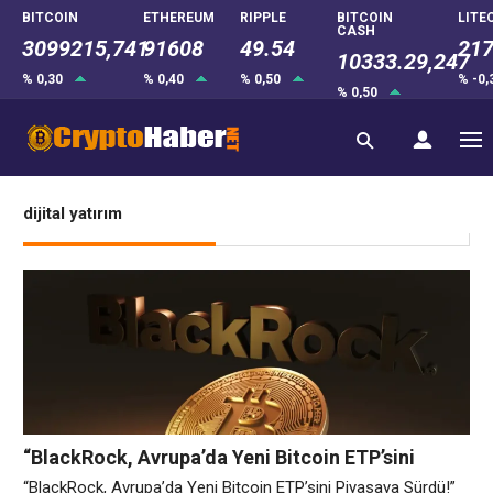
BITCOIN
ETHEREUM
RIPPLE
BITCOIN
LITE
CASH
3099215,741
91608
49.54
217
10333.29,247
% 0,30
% 0,40
% 0,50
% -0
% 0,50
dijital yatırım
“BlackRock, Avrupa’da Yeni Bitcoin ETP’sini
Piyasaya Sürdü!”
“BlackRock, Avrupa’da Yeni Bitcoin ETP’sini Piyasaya Sürdü!”