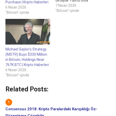
detaylar:Yashu Gola
Purchase | Kripto Haberleri
tarafından yazıldı, Personel
7 Nisan 2026
6 Nisan 2026
Yazarı Allen Scott
"Bitcoin" içinde
"Bitcoin" içinde
tarafından incelendi,
Personel Editörü Strateji
yaklaşık 3 kat yeni BTC
arzını emdiği için Bitcoin
110 bin dolara ulaşabilir 32
dakika önce Strateji bir
aydan biraz fazla bir
Michael Saylor’s Strategy
sürede 46.233 BTC satın…
(MSTR) Buys $330 Million
in Bitcoin, Holdings Near
767K BTC | Kripto Haberleri
6 Nisan 2026
"Bitcoin" içinde
Related Posts:
Consensus 2018: Kripto Paralardaki Karışıklığı Öz-
Düzenleme Çözebilir