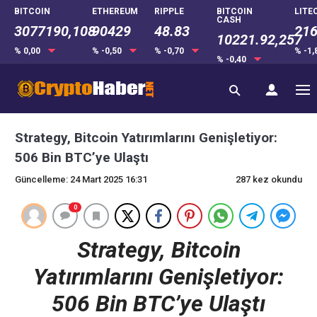
BITCOIN
ETHEREUM
RIPPLE
BITCOIN
LITE
CASH
3077190,108
90429
48.83
216
10221.92,257
% 0,00
% -0,50
% -0,70
% -1
% -0,40
Strategy, Bitcoin Yatırımlarını Genişletiyor:
506 Bin BTC’ye Ulaştı
Güncelleme: 24 Mart 2025 16:31
287 kez okundu
0
Strategy, Bitcoin
Yatırımlarını Genişletiyor:
506 Bin BTC’ye Ulaştı