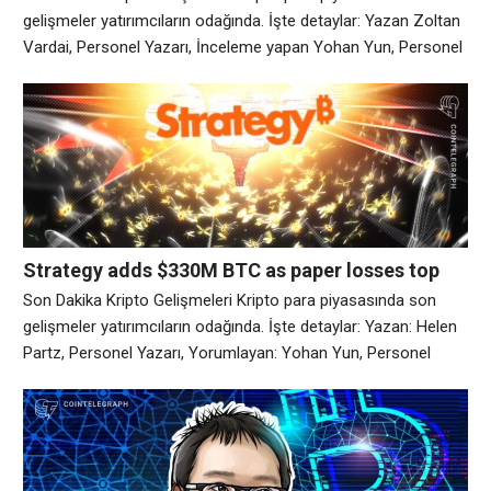
gelişmeler yatırımcıların odağında. İşte detaylar: Yazan Zoltan
Vardai, Personel Yazarı, İnceleme yapan Yohan Yun, Personel
Editörü Yeni AI siber suç aracı, deepfake yoluyla kriptoyu ve
banka KYC sistemlerini hedef alıyor 54 dakika önce Bir
Darknet tehdit aktörü, AI tarafından oluşturulan derin
sahtekarlıklar ve gerçek zamanlı ses değiştirme
Strategy adds $330M BTC as paper losses top
$14.5B in Q1 | Kripto Haberleri
Son Dakika Kripto Gelişmeleri Kripto para piyasasında son
gelişmeler yatırımcıların odağında. İşte detaylar: Yazan: Helen
Partz, Personel Yazarı, Yorumlayan: Yohan Yun, Personel
EditörüStrategy, kağıt kaybının 129 dakika önce 14,5 milyar $’ı
aşması nedeniyle 330 milyon $ BTC eklediStrategy, Bitcoin
alımlarına yeniden başladı, 329,9 milyon $ karşılığında 4.871
BTC satın alırken, 14,46 milyar $’lık gerçekleşmemiş zarar