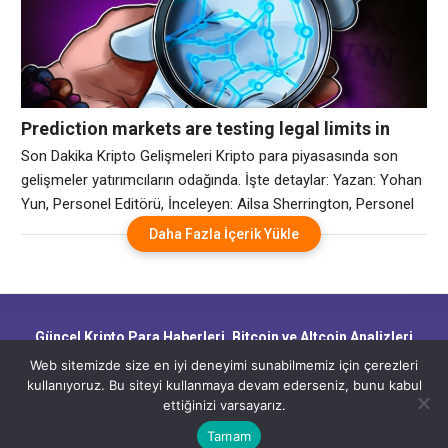
sallanırken Sygnum’dan Fabian Dori, tahmin piyasalarının hızla
kripto masaları için makro araçlar
Prediction markets are testing legal limits in
strict Asian markets | Kripto Haberleri
Son Dakika Kripto Gelişmeleri Kripto para piyasasında son
gelişmeler yatırımcıların odağında. İşte detaylar: Yazan: Yohan
Yun, Personel Editörü, İnceleyen: Ailsa Sherrington, Personel
Editörü Tahmin piyasaları, sıkı Asya pazarlarında yasal sınırları
Daha Fazla İçerik Yükle
test ediyor 1 saat önce Tahmin piyasaları, Asya’nın en büyük
ekonomilerine doğru genişliyor, ancak belirsiz yasal tanımlar
ve katı kumar yasaları, bunların gidebileceği mesafeyi
sınırlayabilir.
Güncel Kripto Para Haberleri, Bitcoin ve Altcoin Analizleri,
Blockchain Gelişmeleri ve Piyasa Trendleri
Web sitemizde size en iyi deneyimi sunabilmemiz için çerezleri
kullanıyoruz. Bu siteyi kullanmaya devam ederseniz, bunu kabul
ettiğinizi varsayarız.
CryptoHaber.net - Güncel Kripto Para Haberleri, Bitcoin ve Altcoin
Analizleri, Blockchain Gelişmeleri ve Piyasa Trendleri
Tamam