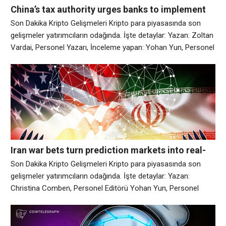
China’s tax authority urges banks to implement
blockchain for lending services | Kripto Haberleri
Son Dakika Kripto Gelişmeleri Kripto para piyasasında son
gelişmeler yatırımcıların odağında. İşte detaylar: Yazan: Zoltan
Vardai, Personel Yazarı, İnceleme yapan: Yohan Yun, Personel
EditörüÇin’in vergi dairesi, bankaları borç verme hizmetleri için
blockchain’i uygulamaya çağırıyor 52 dakika önceÇin’in önde
gelen vergi ve mali otoriteleri, bankaları, kredi imkanlarını ve
veri şeffaflığını desteklemek için blockchain teknolojisini
kullanmaya çağırıyor.
Iran war bets turn prediction markets into real-
time macro radar: Sygnum | Kripto Haberleri
Son Dakika Kripto Gelişmeleri Kripto para piyasasında son
gelişmeler yatırımcıların odağında. İşte detaylar: Yazan:
Christina Comben, Personel Editörü Yohan Yun, Personel
Editörü İran savaş bahisleri, tahmin piyasalarını gerçek
zamanlı makro radarlara dönüştürüyor: Sygnum 32 dakika
önce İran’ın savaş olasılıkları Polymarket ve Kalshi üzerinde