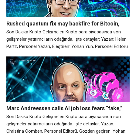
Rushed quantum fix may backfire for Bitcoin,
Samson Mow warns | Kripto Haberleri
Son Dakika Kripto Gelişmeleri Kripto para piyasasında son
gelişmeler yatırımcıların odağında. İşte detaylar: Yazan: Helen
Partz, Personel Yazarı, Eleştiren: Yohan Yun, Personel Editörü
Aceleye getirilmiş kuantum düzeltmesi Bitcoin için geri
tepebilir, diye uyardı Samson Mow 59 dakika önce Samson
Mow, Bitcoin’in kuantum sonrası kriptografiye geçişini
hızlandırma çağrılarına karşı çıkıyor ve bunun yeni güvenlik
açıkları yaratabileceği
Marc Andreessen calls AI job loss fears “fake,”
expects employment gains | Kripto Haberleri
Son Dakika Kripto Gelişmeleri Kripto para piyasasında son
gelişmeler yatırımcıların odağında. İşte detaylar: Yazan:
Christina Comben, Personel Editörü, Gözden geçiren: Yohan