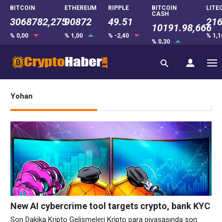
BITCOIN
ETHEREUM
RIPPLE
BITCOIN
LITE
CASH
3068782,275
90872
49.51
216
10191.98,666
% 0,00
% 1,00
% -2,40
% 1,
% 0,30
Yohan
New AI cybercrime tool targets crypto, bank KYC
systems via deepfakes | Kripto Haberleri
Son Dakika Kripto Gelişmeleri Kripto para piyasasında son