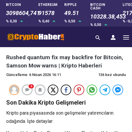
BITCOIN
ETHEREUM
RIPPLE
BITCOIN
LITE
CASH
3098604,741
91578
49.51
217
10328.38,453
% 0,30
% 0,40
% 0,50
% -0
% 0,50
Rushed quantum fix may backfire for Bitcoin,
Samson Mow warns | Kripto Haberleri
Güncelleme: 6 Nisan 2026 16:11
136 kez okundu
0
Son Dakika Kripto Gelişmeleri
Kripto para piyasasında son gelişmeler yatırımcıların
odağında. İşte detaylar: