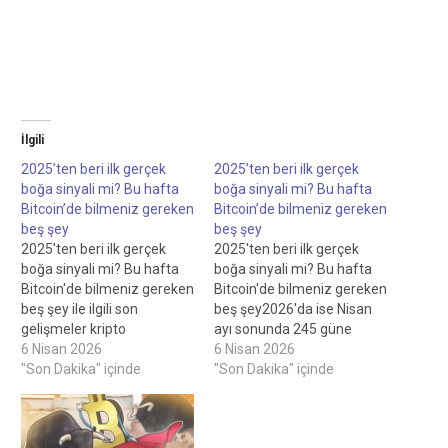
İlgili
2025’ten beri ilk gerçek
2025’ten beri ilk gerçek
boğa sinyali mi? Bu hafta
boğa sinyali mi? Bu hafta
Bitcoin’de bilmeniz gereken
Bitcoin’de bilmeniz gereken
beş şey
beş şey
2025'ten beri ilk gerçek
2025'ten beri ilk gerçek
boğa sinyali mi? Bu hafta
boğa sinyali mi? Bu hafta
Bitcoin'de bilmeniz gereken
Bitcoin'de bilmeniz gereken
beş şey ile ilgili son
beş şey2026'da ise Nisan
gelişmeler kripto
ayı sonunda 245 güne
piyasasında dikkat çekiyor.
6 Nisan 2026
ulaşacağız.Tüm yatırımlar
6 Nisan 2026
2025'ten konusunda
"Son Dakika" içinde
ve işlemler risk taşır;
"Son Dakika" içinde
yaşanan hareketlilik
okuyucuların herhangi bir
yatırımcıları
karar vermeden önce
etkiliyor.Uzmanlar 2025'ten
bağımsız araştırma