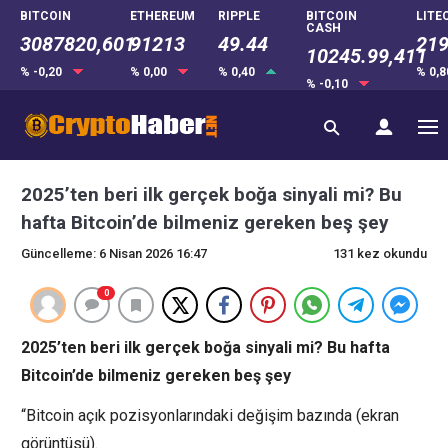
BITCOIN
ETHEREUM
RIPPLE
BITCOIN
LITE
CASH
3087820,601
91213
49.44
219
10245.99,411
% -0,20
% 0,00
% 0,40
% 0,
% -0,10
2025’ten beri ilk gerçek boğa sinyali mi? Bu
hafta Bitcoin’de bilmeniz gereken beş şey
Güncelleme: 6 Nisan 2026 16:47
131 kez okundu
0
2025’ten beri ilk gerçek boğa sinyali mi? Bu hafta
Bitcoin’de bilmeniz gereken beş şey
“Bitcoin açık pozisyonlarındaki değişim bazında (ekran
görüntüsü).