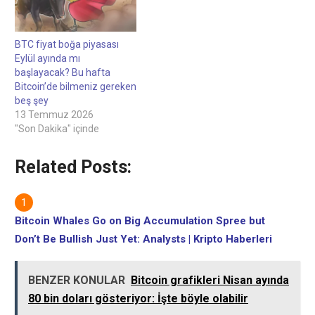
için önümüzdeki dönemde
yapmaları teşvik
önemli fırsatlar ve riskler
edilmektedir.Bu fenomeni
olabileceğini belirtiyor.
sürdürerek, X ticaret
Yatırımcıların gelişmeleri
kaynağı GalaxyTrading,
BTC fiyat boğa piyasası
takip etmesi
Bitcoin'in son iki ayı
Eylül ayında mı
önerilir.Kaynak:
piyasasındaki önemli
başlayacak? Bu hafta
https://www.cryptohaber.net/
MACD…
Bitcoin’de bilmeniz gereken
beş şey
13 Temmuz 2026
"Son Dakika" içinde
Related Posts:
Bitcoin Whales Go on Big Accumulation Spree but
Don’t Be Bullish Just Yet: Analysts | Kripto Haberleri
BENZER KONULAR
Bitcoin grafikleri Nisan ayında
80 bin doları gösteriyor: İşte böyle olabilir