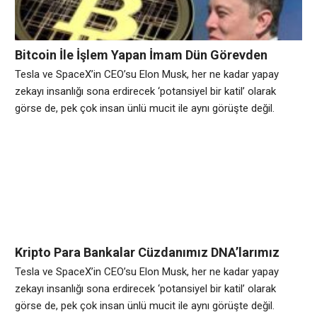
Bitcoin İle İşlem Yapan İmam Dün Görevden
Alındı!
Tesla ve SpaceX’in CEO’su Elon Musk, her ne kadar yapay
zekayı insanlığı sona erdirecek ‘potansiyel bir katil’ olarak
görse de, pek çok insan ünlü mucit ile aynı görüşte değil.
Avrupa genelinde yapılan bir araştırmaya göre, her dört kişiden
biri ülke yönetiminin yapay zekaya devredilmesini istiyor.
Bilgisayarlardan akıllı telefonlara, otomobillerden insansız
hava uçaklarına kadar hemen her alanda kendini gösteren
Kripto Para Bankalar Cüzdanımız DNA’larımız
Kodlanabilir Mi?
Tesla ve SpaceX’in CEO’su Elon Musk, her ne kadar yapay
zekayı insanlığı sona erdirecek ‘potansiyel bir katil’ olarak
görse de, pek çok insan ünlü mucit ile aynı görüşte değil.