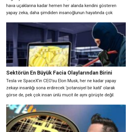
hava uçaklarına kadar hemen her alanda kendini gösteren
yapay zeka, daha şimdiden insanoğlunun hayatında çok
önemli yer kaplamaya başladı. 2019 Yılında’da Yeni Özellikler
Gelecek Yapay zeka yaşadığımız gezegen için bir tehdit mi,
yoksa bizleri yüklerimizden kurtaracak bir mucize mi?
Dünyadaki pek çok insan, bu sorunun cevabını arıyor. Elon
Musk’ın yapay zeka
Sektörün En Büyük Facia Olaylarından Birini
Gören Coinheck Sonunda Satıldı!
Tesla ve SpaceX’in CEO’su Elon Musk, her ne kadar yapay
zekayı insanlığı sona erdirecek ‘potansiyel bir katil’ olarak
görse de, pek çok insan ünlü mucit ile aynı görüşte değil.
Avrupa genelinde yapılan bir araştırmaya göre, her dört kişiden
biri ülke yönetiminin yapay zekaya devredilmesini istiyor.
Bilgisayarlardan akıllı telefonlara, otomobillerden insansız
hava uçaklarına kadar hemen her alanda kendini gösteren