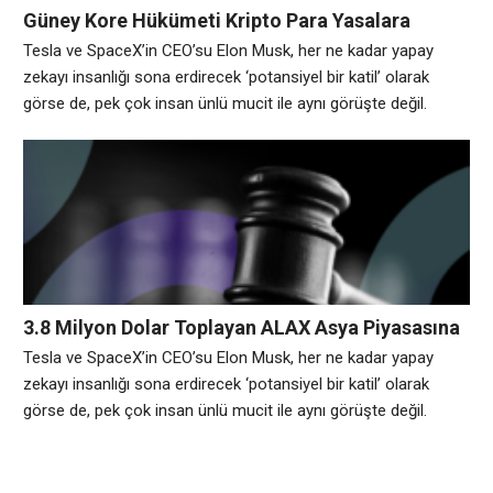
Güney Kore Hükümeti Kripto Para Yasalara
Vergilerin Getireceğini Açıkladı
Tesla ve SpaceX’in CEO’su Elon Musk, her ne kadar yapay
zekayı insanlığı sona erdirecek ‘potansiyel bir katil’ olarak
görse de, pek çok insan ünlü mucit ile aynı görüşte değil.
Avrupa genelinde yapılan bir araştırmaya göre, her dört kişiden
biri ülke yönetiminin yapay zekaya devredilmesini istiyor.
Bilgisayarlardan akıllı telefonlara, otomobillerden insansız
hava uçaklarına kadar hemen her alanda kendini gösteren
3.8 Milyon Dolar Toplayan ALAX Asya Piyasasına
Giriyor
Tesla ve SpaceX’in CEO’su Elon Musk, her ne kadar yapay
zekayı insanlığı sona erdirecek ‘potansiyel bir katil’ olarak
görse de, pek çok insan ünlü mucit ile aynı görüşte değil.
Avrupa genelinde yapılan bir araştırmaya göre, her dört kişiden
biri ülke yönetiminin yapay zekaya devredilmesini istiyor.
Bilgisayarlardan akıllı telefonlara, otomobillerden insansız