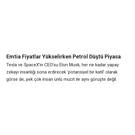
Avrupa genelinde yapılan bir araştırmaya göre, her dört kişiden
biri ülke yönetiminin yapay zekaya devredilmesini istiyor.
Bilgisayarlardan akıllı telefonlara, otomobillerden insansız
hava uçaklarına kadar hemen her alanda kendini gösteren
Emtia Fiyatlar Yükselirken Petrol Düştü Piyasa
Bugün Dalgalanmaya Başladı !
Tesla ve SpaceX’in CEO’su Elon Musk, her ne kadar yapay
zekayı insanlığı sona erdirecek ‘potansiyel bir katil’ olarak
görse de, pek çok insan ünlü mucit ile aynı görüşte değil.
Avrupa genelinde yapılan bir araştırmaya göre, her dört kişiden
biri ülke yönetiminin yapay zekaya devredilmesini istiyor.
Bilgisayarlardan akıllı telefonlara, otomobillerden insansız
hava uçaklarına kadar hemen her alanda kendini gösteren