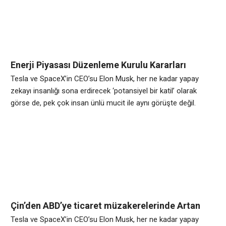
hava uçaklarına kadar hemen her alanda kendini gösteren
Enerji Piyasası Düzenleme Kurulu Kararları
Tesla ve SpaceX’in CEO’su Elon Musk, her ne kadar yapay
zekayı insanlığı sona erdirecek ‘potansiyel bir katil’ olarak
görse de, pek çok insan ünlü mucit ile aynı görüşte değil.
Avrupa genelinde yapılan bir araştırmaya göre, her dört kişiden
biri ülke yönetiminin yapay zekaya devredilmesini istiyor.
Bilgisayarlardan akıllı telefonlara, otomobillerden insansız
hava uçaklarına kadar hemen her alanda kendini gösteren
Çin’den ABD’ye ticaret müzakerelerinde Artan
Talepler Suçlaması
Tesla ve SpaceX’in CEO’su Elon Musk, her ne kadar yapay