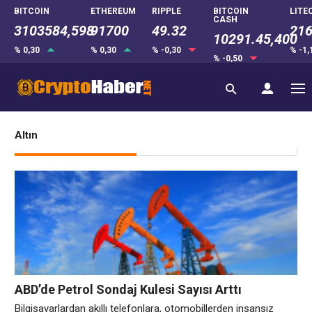
BITCOIN
ETHEREUM
RIPPLE
BITCOIN
LITE
CASH
3103584,598
91700
49.32
216
10291.45,400
% 0,30
% 0,30
% -0,30
% -1
% -0,50
Altın
ABD’de Petrol Sondaj Kulesi Sayısı Arttı
Bilgisayarlardan akıllı telefonlara, otomobillerden insansız