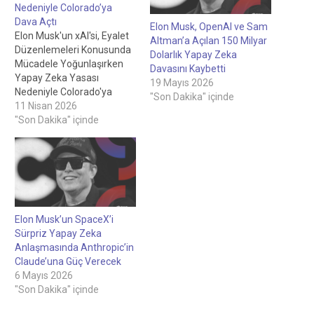
Nedeniyle Colorado’ya
Dava Açtı
Elon Musk, OpenAI ve Sam
Elon Musk'un xAI'si, Eyalet
Altman’a Açılan 150 Milyar
Düzenlemeleri Konusunda
Dolarlık Yapay Zeka
Mücadele Yoğunlaşırken
Davasını Kaybetti
Yapay Zeka Yasası
19 Mayıs 2026
Nedeniyle Colorado'ya
"Son Dakika" içinde
Dava AçtıMadeni Para
11 Nisan 2026
FiyatlarıBTC$72,840,000,82%.
"Son Dakika" içinde
Elon Musk’un SpaceX’i
Sürpriz Yapay Zeka
Anlaşmasında Anthropic’in
Claude’una Güç Verecek
6 Mayıs 2026
"Son Dakika" içinde