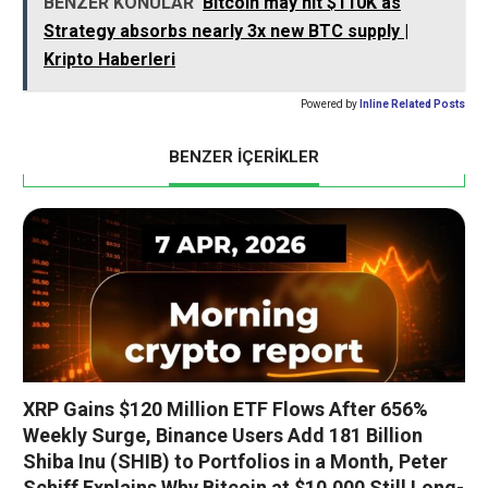
BENZER KONULAR
Bitcoin may hit $110K as
Strategy absorbs nearly 3x new BTC supply |
Kripto Haberleri
Powered by
Inline Related Posts
BENZER İÇERİKLER
XRP Gains $120 Million ETF Flows After 656%
Weekly Surge, Binance Users Add 181 Billion
Shiba Inu (SHIB) to Portfolios in a Month, Peter
Schiff Explains Why Bitcoin at $10,000 Still Long-