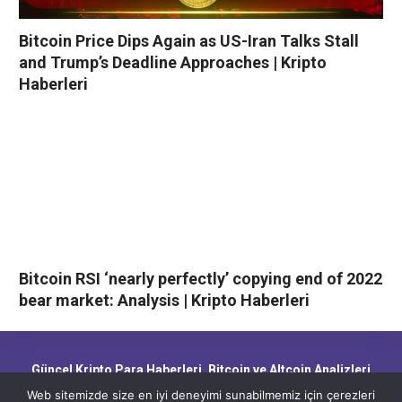
Bitcoin Price Dips Again as US-Iran Talks Stall
and Trump’s Deadline Approaches | Kripto
Haberleri
Bitcoin RSI ‘nearly perfectly’ copying end of 2022
bear market: Analysis | Kripto Haberleri
Güncel Kripto Para Haberleri, Bitcoin ve Altcoin Analizleri,
Blockchain Gelişmeleri ve Piyasa Trendleri
Web sitemizde size en iyi deneyimi sunabilmemiz için çerezleri