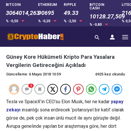
BITCOIN
ETHEREUM
RIPPLE
BITCOIN
LITE
CASH
3064014,263
90695
49.33
216
10128.27,509
% -0,50
% -0,20
% -2,50
% 0,
% -0,80
Güney Kore Hükümeti Kripto Para Yasalara
Vergilerin Getireceğini Açıkladı
Güncelleme: 6 Mayıs 2018 10:59
6925 kez okundu
0
Tesla ve SpaceX’in CEO’su Elon Musk, her ne kadar
yapay
zekayı
insanlığı sona erdirecek ‘potansiyel bir katil’ olarak
görse de, pek çok insan ünlü mucit ile aynı görüşte değil.
Avrupa genelinde yapılan bir araştırmaya göre, her dört