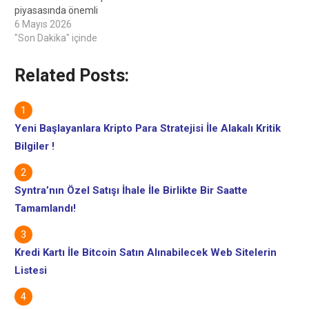
piyasasında önemli
gelişmeler
6 Mayıs 2026
yaşanıyor.Cointelegraph;
"Son Dakika" içinde
kripto, blockchain, yapay
zeka ve fintech
Related Posts:
endüstrilerinde bağımsız,
yüksek kaliteli gazetecilik
sağlamaya kararlıdır.Tüm
haberler, incelemeler ve
Yeni Başlayanlara Kripto Para Stratejisi İle Alakalı Kritik
analizler tam gazetecilik
Bilgiler !
bağımsızlığı ve bütünlüğü
ile
üretilmektedir.Standartlarımız
ve süreçlerimiz hakkında
Syntra’nın Özel Satışı İhale İle Birlikte Bir Saatte
daha fazla ayrıntı için
Tamamlandı!
lütfen Yazım…
Kredi Kartı İle Bitcoin Satın Alınabilecek Web Sitelerin
Listesi