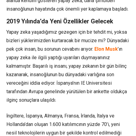
alanda kendini gösteren yapay zeka, daha şimdiden
insanoğlunun hayatında çok önemli yer kaplamaya başladı.
2019 Yılında’da Yeni Özellikler Gelecek
Yapay zeka yaşadığımız gezegen için bir tehdit mi, yoksa
bizleri yüklerimizden kurtaracak bir mucize mi? Dünyadaki
pek çok insan, bu sorunun cevabını arıyor.
Elon Musk
’ın
yapay zeka ile ilgili yaptığı uyarıları duymayanınız
kalmamıştır. Başarılı iş insanı, yapay zekanın bir gün bilinç
kazanarak, insanoğlunun bu dünyadaki varlığına son
vereceğini iddia ediyor. İspanya’nın IE Universitesi
tarafından Avrupa genelinde yürütülen bir ankette oldukça
ilginç sonuçlara ulaşıldı.
İngiltere, İspanya, Almanya, Fransa, İrlanda, İtalya ve
Hollanda’dan oluşan 1.600 katılımcının yüzde 70’i, yeni
nesil teknolojilerin uygun bir şekilde kontrol edilmediği