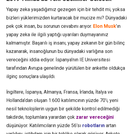
Yapay zeka yaşadığımız gezegen için bir tehdit mi, yoksa
bizleri yüklerimizden kurtaracak bir mucize mi? Dünyadaki
pek çok insan, bu sorunun cevabını arıyor.
Elon Musk
’ın
yapay zeka ile ilgili yaptığı uyarıları duymayanınız
kalmamıştır. Başarılı iş insanı, yapay zekanın bir gün bilinç
kazanarak, insanoğlunun bu dünyadaki varlığına son
vereceğini iddia ediyor. İspanya’nın IE Universitesi
tarafından Avrupa genelinde yürütülen bir ankette oldukça
ilginç sonuçlara ulaşıldı.
İngiltere, İspanya, Almanya, Fransa, İrlanda, İtalya ve
Hollanda’dan oluşan 1.600 katılımcının yüzde 70’i, yeni
nesil teknolojilerin uygun bir şekilde kontrol edilmediği
takdirde, toplumlara yarardan çok
zarar vereceğini
düşünüyor. Katılımcıların yüzde 56’sı
robotların
artan
varlığını, istihdam için bir tehlike olarak görüyor. Ankete