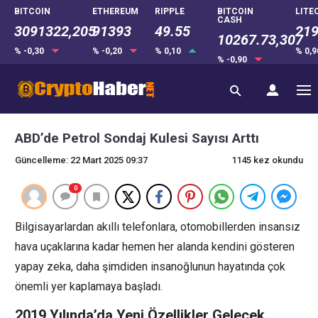
BITCOIN
ETHEREUM
RIPPLE
BITCOIN
LITE
CASH
3091322,205
91393
49.55
219
10267.73,307
% -0,30
% -0,20
% 0,10
% 0,
% -0,90
ABD’de Petrol Sondaj Kulesi Sayısı Arttı
Güncelleme: 22 Mart 2025 09:37
1145 kez okundu
0
Bilgisayarlardan akıllı telefonlara, otomobillerden insansız
hava uçaklarına kadar hemen her alanda kendini gösteren
yapay zeka, daha şimdiden insanoğlunun hayatında çok
önemli yer kaplamaya başladı.
2019 Yılında’da Yeni Özellikler Gelecek