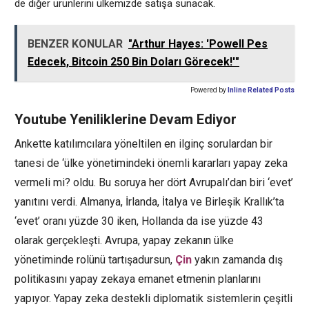
de diğer ürünlerini ülkemizde satışa sunacak.
BENZER KONULAR
"Arthur Hayes: 'Powell Pes
Edecek, Bitcoin 250 Bin Doları Görecek!'"
Powered by
Inline Related Posts
Youtube Yeniliklerine Devam Ediyor
Ankette katılımcılara yöneltilen en ilginç sorulardan bir
tanesi de ‘ülke yönetimindeki önemli kararları yapay zeka
vermeli mi? oldu. Bu soruya her dört Avrupalı’dan biri ‘evet’
yanıtını verdi. Almanya, İrlanda, İtalya ve Birleşik Krallık’ta
‘evet’ oranı yüzde 30 iken, Hollanda da ise yüzde 43
olarak gerçekleşti. Avrupa, yapay zekanın ülke
yönetiminde rolünü tartışadursun,
Çin
yakın zamanda dış
politikasını yapay zekaya emanet etmenin planlarını
yapıyor. Yapay zeka destekli diplomatik sistemlerin çeşitli