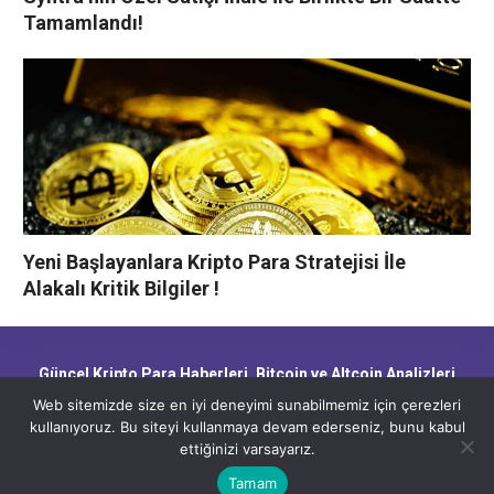
Tamamlandı!
Yeni Başlayanlara Kripto Para Stratejisi İle
Alakalı Kritik Bilgiler !
Güncel Kripto Para Haberleri, Bitcoin ve Altcoin Analizleri,
Blockchain Gelişmeleri ve Piyasa Trendleri
Web sitemizde size en iyi deneyimi sunabilmemiz için çerezleri
kullanıyoruz. Bu siteyi kullanmaya devam ederseniz, bunu kabul
ettiğinizi varsayarız.
CryptoHaber.net - Güncel Kripto Para Haberleri, Bitcoin ve Altcoin
Analizleri, Blockchain Gelişmeleri ve Piyasa Trendleri
Tamam