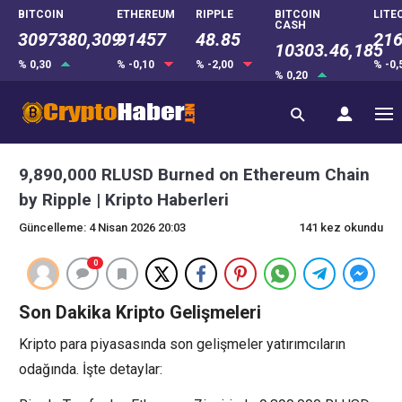
BITCOIN
ETHEREUM
RIPPLE
BITCOIN
LITE
CASH
3097380,309
91457
48.85
216
10303.46,185
% 0,30
% -0,10
% -2,00
% -0
% 0,20
9,890,000 RLUSD Burned on Ethereum Chain
by Ripple | Kripto Haberleri
Güncelleme: 4 Nisan 2026 20:03
141 kez okundu
0
Son Dakika Kripto Gelişmeleri
Kripto para piyasasında son gelişmeler yatırımcıların
odağında. İşte detaylar: