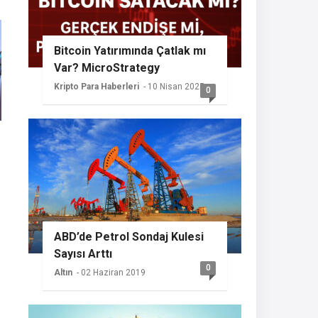
Bitcoin Yatırımında Çatlak mı
Var? MicroStrategy
Sessizliğini Koruyor
Kripto Para Haberleri
- 10 Nisan 2025
0
ABD’de Petrol Sondaj Kulesi
Sayısı Arttı
0
Altın
- 02 Haziran 2019