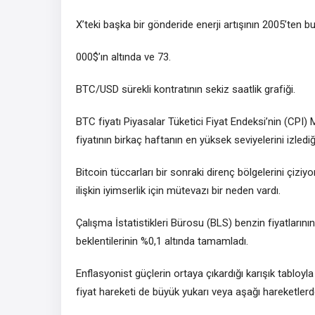
X’teki başka bir gönderide enerji artışının 2005’ten b
000$’ın altında ve 73.
BTC/USD sürekli kontratının sekiz saatlik grafiği.
BTC fiyatı Piyasalar Tüketici Fiyat Endeksi’nin (CPI)
fiyatının birkaç haftanın en yüksek seviyelerini izledi
Bitcoin tüccarları bir sonraki direnç bölgelerini çiziy
ilişkin iyimserlik için mütevazı bir neden vardı.
Çalışma İstatistikleri Bürosu (BLS) benzin fiyatlarını
beklentilerinin %0,1 altında tamamladı.
Enflasyonist güçlerin ortaya çıkardığı karışık tabloyla
fiyat hareketi de büyük yukarı veya aşağı hareketlerd