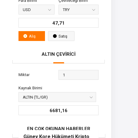
Para Birimi
Çevrileceği Birim
47,71
Alış
Satış
ALTIN ÇEVİRİCİ
Miktar
Kaynak Birimi
6681,16
EN ÇOK OKUNAN HABERLER
Güney Kore Hükümeti Kripto