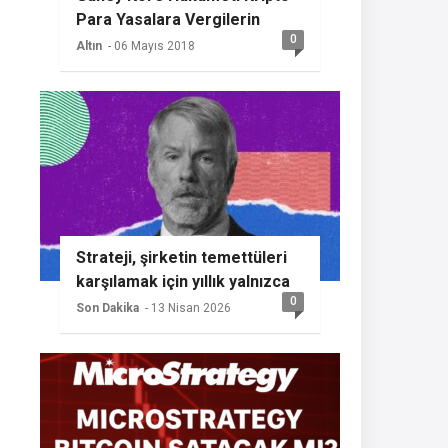
Para Yasalara Vergilerin
0
Getireceğini Açıkladı
Altın
- 06 Mayıs 2018
Strateji, şirketin temettüleri
karşılamak için yıllık yalnızca
0
%2 BTC büyümesine ihtiyaç
Son Dakika
- 13 Nisan 2026
duyması nedeniyle başka bir
Bitcoin alımının sinyalini
veriyor