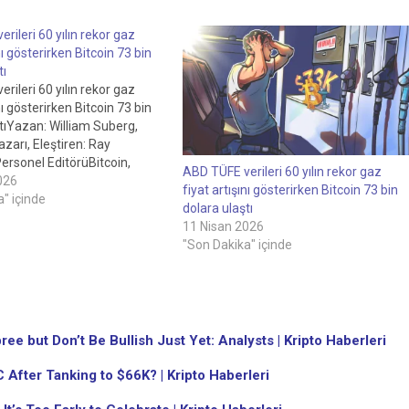
rileri 60 yılın rekor gaz
nı gösterirken Bitcoin 73 bin
tı
rileri 60 yılın rekor gaz
nı gösterirken Bitcoin 73 bin
tıYazan: William Suberg,
zarı, Eleştiren: Ray
ersonel EditörüBitcoin,
ABD TÜFE verileri 60 yılın rekor gaz
PI verilerinin 60 yıllık rekor
026
fiyat artışını gösterirken Bitcoin 73 bin
tı artışını göstermesiyle 22
" içinde
dolara ulaştı
3 bin dolara ulaştı.Bitcoin,
11 Nisan 2026
gaz fiyatı artışına rağmen
"Son Dakika" içinde
en düşük…
e but Don’t Be Bullish Just Yet: Analysts | Kripto Haberleri
 After Tanking to $66K? | Kripto Haberleri