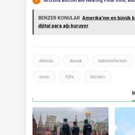
Arizona Bitcoin Bill Nearing Final Vote, But 
BENZER KONULAR
Amerika'nın en büyük ba
dijital para ağı kuruyor
Altında
Ancak
beklentilerinin
önce
tÜfe
Verileri
B