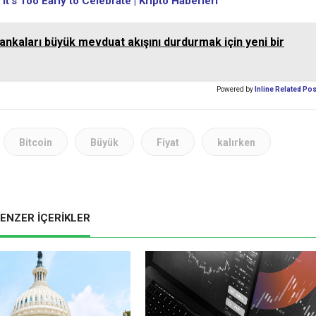
It’s Too Early to Celebrate | Kripto Haberleri
nkaları büyük mevduat akışını durdurmak için yeni bir
Powered by
Inline Related Po
Bitcoin
Büyük
Fiyat
kalırken
ENZER İÇERİKLER