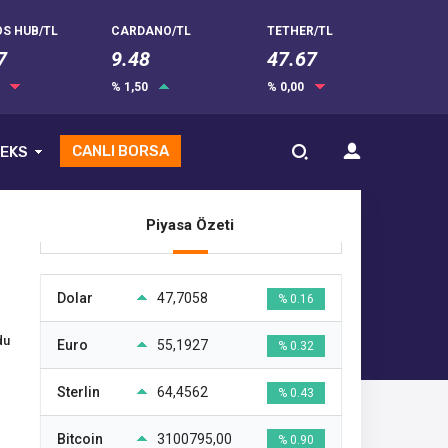
S HUB/TL
CARDANO/TL
TETHER/TL
7
9.48
47.67
0
% 1,50
% 0,00
CANLI BORSA
EKS
Piyasa Özeti
Dolar
47,7058
% 0.16
du
Euro
55,1927
% 0.32
Sterlin
64,4562
% 0.43
Bitcoin
3100795,00
% 0.90