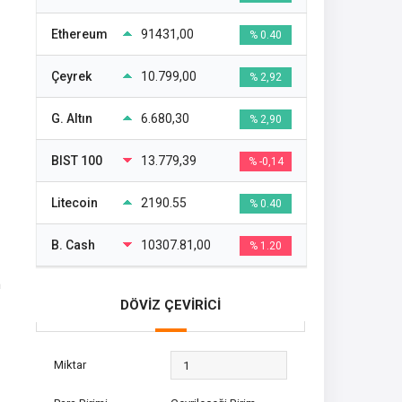
Ethereum
91431,00
% 0.40
Çeyrek
10.799,00
% 2,92
G. Altın
6.680,30
% 2,90
BIST 100
13.779,39
% -0,14
Litecoin
2190.55
% 0.40
B. Cash
10307.81,00
% 1.20
n
DÖVİZ ÇEVİRİCİ
Miktar