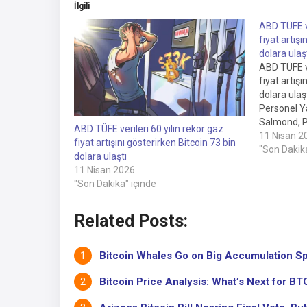
İlgili
ABD TÜFE ve
fiyat artışı
dolara ulaş
ABD TÜFE ve
fiyat artışı
dolara ulaş
Personel Ya
Salmond, P
ABD TÜFE verileri 60 yılın rekor gaz
harika ABD C
11 Nisan 2
fiyat artışını gösterirken Bitcoin 73 bin
benzin fiya
"Son Dakika
dolara ulaştı
saat önce 7
11 Nisan 2026
devasa bir 
"Son Dakika" içinde
beklenend
Related Posts:
Bitcoin Whales Go on Big Accumulation Spre
Bitcoin Price Analysis: What’s Next for BTC