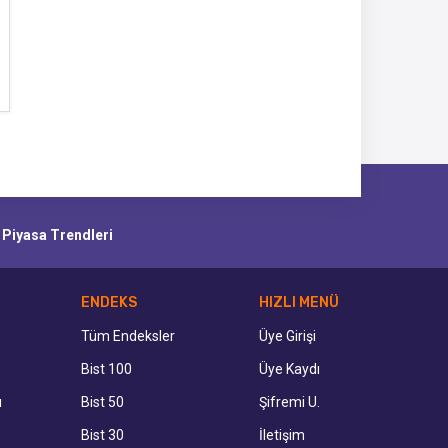
e Piyasa Trendleri
ENDEKS
HIZLI MENÜ
Tüm Endeksler
Üye Girişi
Bist 100
Üye Kaydı
ı
Bist 50
Şifremi U.
Bist 30
İletişim