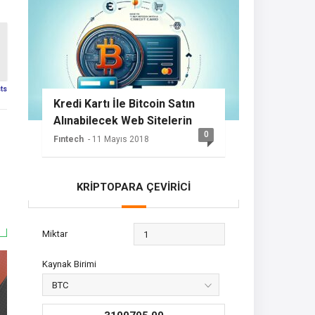
sts
Kredi Kartı İle Bitcoin Satın
Alınabilecek Web Sitelerin
0
Listesi
Fıntech
- 11 Mayıs 2018
KRİPTOPARA ÇEVİRİCİ
Miktar
Kaynak Birimi