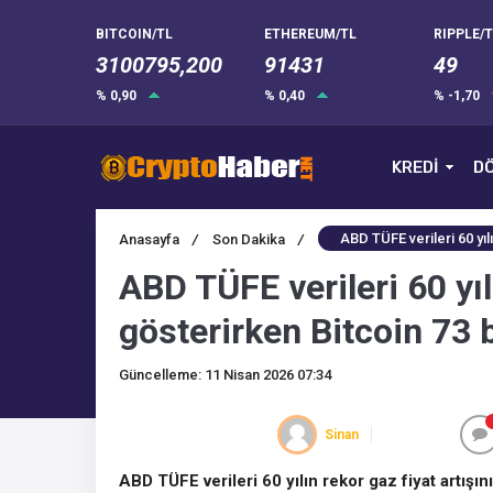
BITCOIN/TL
ETHEREUM/TL
RIPPLE/T
3100795,200
91431
49
% 0,90
% 0,40
% -1,70
KREDİ
DÖ
ABD TÜFE verileri 60 yılı
Anasayfa
/
Son Dakika
/
ABD TÜFE verileri 60 yılı
gösterirken Bitcoin 73 b
Güncelleme: 11 Nisan 2026 07:34
Sinan
ABD TÜFE verileri 60 yılın rekor gaz fiyat artışın