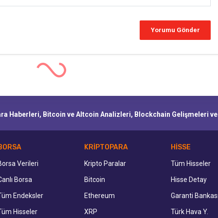
a Haberleri, Bitcoin ve Altcoin Analizleri, Blockchain Gelişmeleri v
BORSA
KRİPTOPARA
HİSSE
Borsa Verileri
Kripto Paralar
Tüm Hisseler
Canlı Borsa
Bitcoin
Hisse Detay
Tüm Endeksler
Ethereum
Garanti Bankas
Tüm Hisseler
XRP
Türk Hava Y.