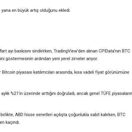
u yana en büyük artış olduğunu ekledi.
 Mart ayı baskısını sindirirken, TradingView’den alınan CPIData’nın BTC
ğini göstermesinin ardından yeni yerel zirveler arıyor.
or Bitcoin piyasası katılımcıları arasında, kısa vadeli fiyat görünümüne
n aylık %21’in üzerinde arttığını doğruladı, ancak genel TÜFE piyasaları
 birlikte, ABD hisse senetleri açılışta çoğunlukla sabit kalırken, BTC
en kaçındı.