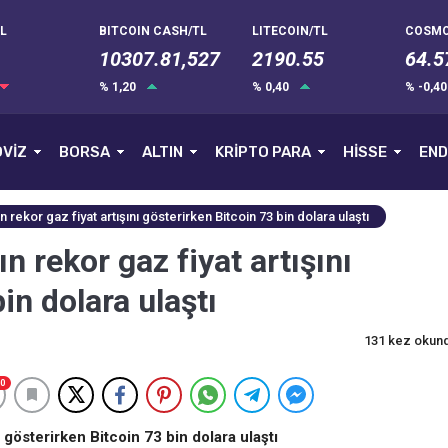
L
BITCOIN CASH/TL
LITECOIN/TL
COSMO
10307.81,527
2190.55
64.5
% 1,20
% 0,40
% -0,4
VİZ
BORSA
ALTIN
KRİPTO PARA
HİSSE
END
n rekor gaz fiyat artışını gösterirken Bitcoin 73 bin dolara ulaştı
n rekor gaz fiyat artışını
in dolara ulaştı
131 kez okun
0
ı gösterirken Bitcoin 73 bin dolara ulaştı