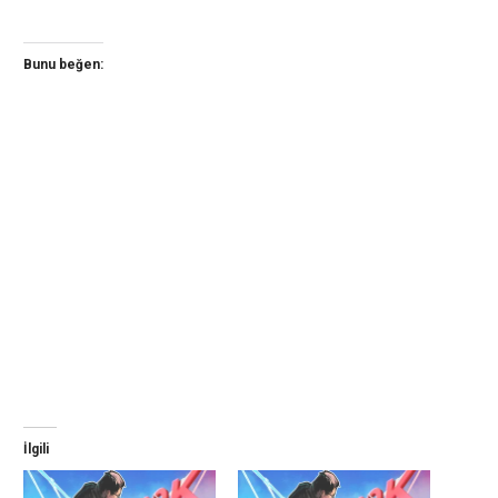
Bunu beğen:
İlgili