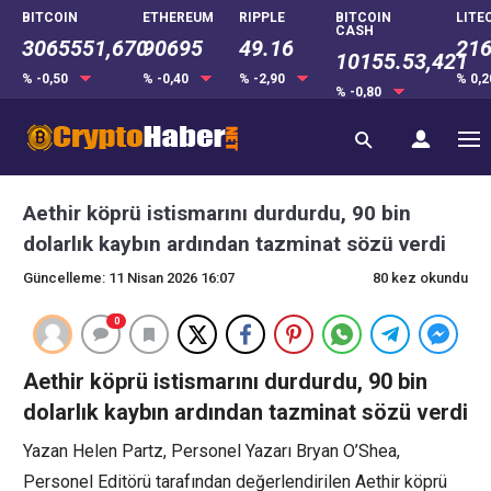
BITCOIN
ETHEREUM
RIPPLE
BITCOIN
LITE
CASH
3065551,670
90695
49.16
216
10155.53,421
% -0,50
% -0,40
% -2,90
% 0,
% -0,80
Aethir köprü istismarını durdurdu, 90 bin
dolarlık kaybın ardından tazminat sözü verdi
Güncelleme: 11 Nisan 2026 16:07
80 kez okundu
0
Aethir köprü istismarını durdurdu, 90 bin
dolarlık kaybın ardından tazminat sözü verdi
Yazan Helen Partz, Personel Yazarı Bryan O’Shea,
Personel Editörü tarafından değerlendirilen Aethir köprü