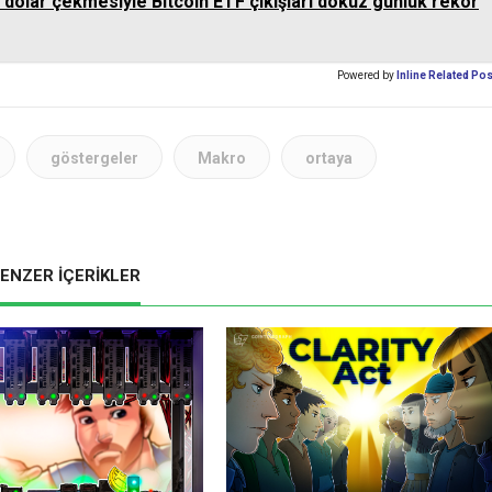
ar dolar çekmesiyle Bitcoin ETF çıkışları dokuz günlük rekor
Powered by
Inline Related Po
göstergeler
Makro
ortaya
ENZER İÇERİKLER