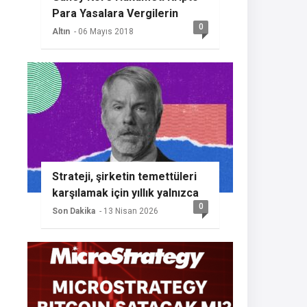
Para Yasalara Vergilerin
0
Getireceğini Açıkladı
Altın
- 06 Mayıs 2018
Strateji, şirketin temettüleri
karşılamak için yıllık yalnızca
0
%2 BTC büyümesine ihtiyaç
Son Dakika
- 13 Nisan 2026
duyması nedeniyle başka bir
Bitcoin alımının sinyalini
veriyor