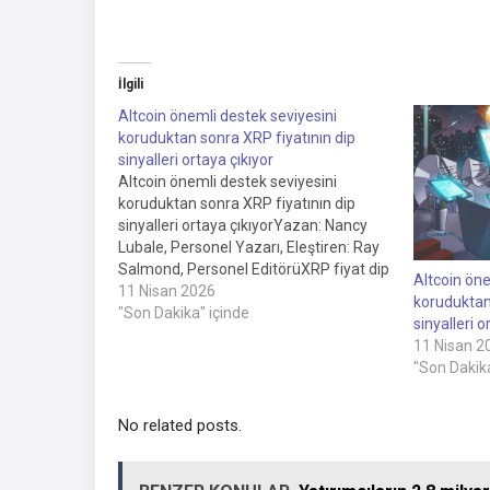
İlgili
Altcoin önemli destek seviyesini
koruduktan sonra XRP fiyatının dip
sinyalleri ortaya çıkıyor
Altcoin önemli destek seviyesini
koruduktan sonra XRP fiyatının dip
sinyalleri ortaya çıkıyorYazan: Nancy
Lubale, Personel Yazarı, Eleştiren: Ray
Salmond, Personel EditörüXRP fiyat dip
Altcoin öne
sinyalleri, altcoin 7 saat önce temel
11 Nisan 2026
koruduktan
destek seviyesini koruduktan sonra
"Son Dakika" içinde
sinyalleri o
ortaya çıkıyor.Teknik ve zincir üstü
11 Nisan 2
göstergeler, tüccarların önemli bir
"Son Dakika
destek seviyesinin devam edip
etmediğini görmek için izlediği…
No related posts.