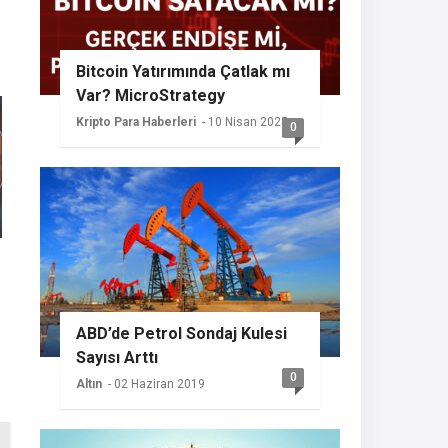
Bitcoin Yatırımında Çatlak mı
Var? MicroStrategy
Sessizliğini Koruyor
Kripto Para Haberleri
- 10 Nisan 2025
0
ABD’de Petrol Sondaj Kulesi
Sayısı Arttı
0
Altın
- 02 Haziran 2019