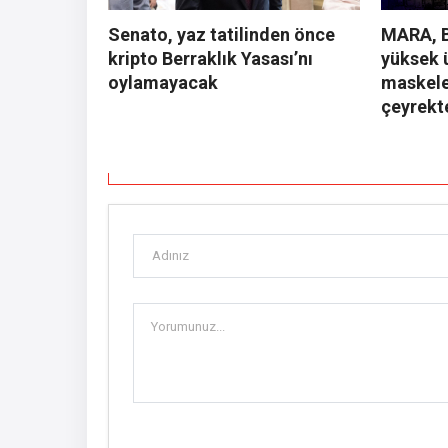
Senato, yaz tatilinden önce
MARA, B
kripto Berraklık Yasası’nı
yüksek 
oylamayacak
maskele
çeyrekt