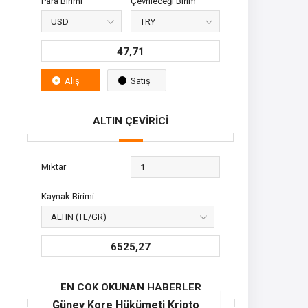
Para Birimi
Çevrileceği Birim
47,71
Alış
Satış
ALTIN ÇEVİRİCİ
Miktar
Kaynak Birimi
6525,27
EN ÇOK OKUNAN HABERLER
Güney Kore Hükümeti Kripto