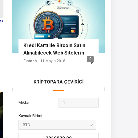
sts
Kredi Kartı İle Bitcoin Satın
Alınabilecek Web Sitelerin
0
Listesi
Fıntech
- 11 Mayıs 2018
KRİPTOPARA ÇEVİRİCİ
Miktar
Kaynak Birimi