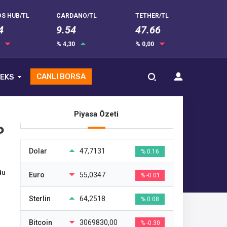
S HUB/TL
CARDANO/TL
TETHER/TL
4
9.54
47.66
0
% 4,30
% 0,00
CANLI BORSA
EKS
Piyasa Özeti
P
Dolar
47,7131
% 0.16
du
Euro
55,0347
% -0.01
Sterlin
64,2518
% 0.08
Bitcoin
3069830,00
% -0.30