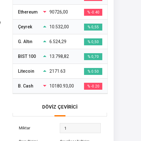
Ethereum
90726,00
% -0.40
e
Çeyrek
10.532,00
% 0,55
G. Altın
6.524,29
% 0,50
BIST 100
13.798,82
% 0,70
Litecoin
2171.63
% 0.50
B. Cash
10180.93,00
% -0.20
DÖVİZ ÇEVİRİCİ
Miktar