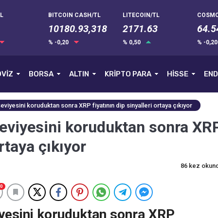
L
BITCOIN CASH/TL
LITECOIN/TL
COSMO
10180.93,318
2171.63
64.5
% -0,20
% 0,50
% -0,2
VİZ
BORSA
ALTIN
KRİPTO PARA
HİSSE
END
viyesini koruduktan sonra XRP fiyatının dip sinyalleri ortaya çıkıyor
seviyesini koruduktan sonra XR
ortaya çıkıyor
86 kez okun
0
iyesini koruduktan sonra XRP