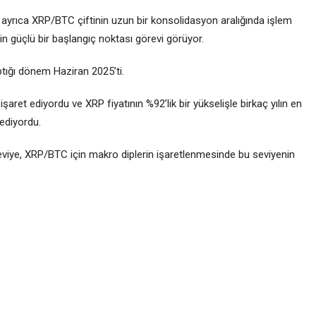
ayrıca XRP/BTC çiftinin uzun bir konsolidasyon aralığında işlem
n güçlü bir başlangıç noktası görevi görüyor.
tığı dönem Haziran 2025’ti.
şaret ediyordu ve XRP fiyatının %92’lik bir yükselişle birkaç yılın en
ediyordu.
 seviye, XRP/BTC için makro diplerin işaretlenmesinde bu seviyenin