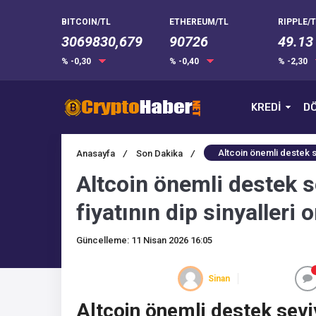
BITCOIN/TL
ETHEREUM/TL
RIPPLE/T
3069830,679
90726
49.13
% -0,30
% -0,40
% -2,30
KREDİ
DÖ
Altcoin önemli destek se
Anasayfa
/
Son Dakika
/
Altcoin önemli destek 
fiyatının dip sinyalleri 
Güncelleme: 11 Nisan 2026 16:05
Sinan
Altcoin önemli destek sev