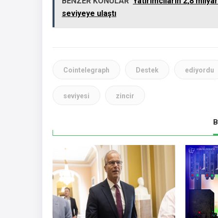
BENZER KONULAR
Yatırımcıların 2,8 mily
seviyeye ulaştı
Cointelegraph
Destek
ediyordu
seviyesi
zincir
B