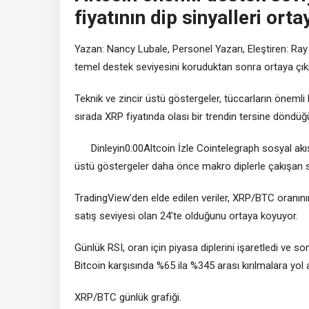
fiyatının dip sinyalleri orta
Yazan: Nancy Lubale, Personel Yazarı, Eleştiren: Ray
temel destek seviyesini koruduktan sonra ortaya çıkı
Teknik ve zincir üstü göstergeler, tüccarların önemli
sırada XRP fiyatında olası bir trendin tersine döndüğ
Dinleyin0:00Altcoin İzle Cointelegraph sosyal akı
üstü göstergeler daha önce makro diplerle çakışan s
TradingView’den elde edilen veriler, XRP/BTC oranını
satış seviyesi olan 24’te olduğunu ortaya koyuyor.
Günlük RSI, oran için piyasa diplerini işaretledi ve 
Bitcoin karşısında %65 ila %345 arası kırılmalara yol a
XRP/BTC günlük grafiği.