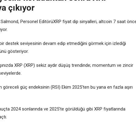
ya çıkıyor
 Salmond, Personel EditörüXRP fiyat dip sinyalleri, altcoin 7 saat önc
yor.
 bir destek seviyesinin devam edip etmediğini görmek için izlediği
ünü gösteriyor.
şınızda XRP (XRP) sekiz aydır düşüş trendinde; momentum ve zincir
eviyelerde.
n göreceli güç endeksinin (RSI) Ekim 2025’ten bu yana en fazla aşırı
sonuçta 2024 sonlarında ve 2025’te görüldüğü gibi XRP fiyatlarında
çtı.