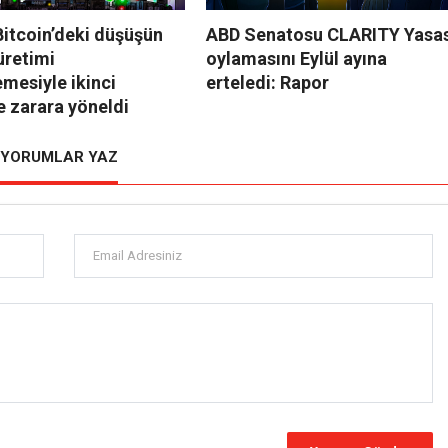
itcoin’deki düşüşün
ABD Senatosu CLARITY Yasas
üretimi
oylamasını Eylül ayına
mesiyle ikinci
erteledi: Rapor
e zarara yöneldi
YORUMLAR YAZ