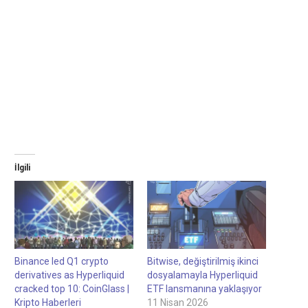
İlgili
Binance led Q1 crypto
Bitwise, değiştirilmiş ikinci
derivatives as Hyperliquid
dosyalamayla Hyperliquid
cracked top 10: CoinGlass |
ETF lansmanına yaklaşıyor
Kripto Haberleri
11 Nisan 2026