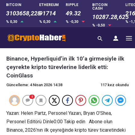
BITCOIN
ETHEREUM
RIPPLE
BITCOIN
LITE
CASH
3103658,228
91714
49.32
216
10287.28,625
% 0,30
% 0,30
% -0,30
% -1
% -0,50
Binance, Hyperliquid’in ilk 10’a girmesiyle ilk
çeyrekte kripto türevlerine liderlik etti:
CoinGlass
Güncelleme: 4 Nisan 2026 14:38
117 kez okundu
0
Yazan: Helen Partz, Personel Yazarı, Bryan O’Shea,
Personel Editörü Dinle0:00 Takip edin Abone olun
Binance, 2026’nın ilk çeyreğinde kripto türev ticaretindeki