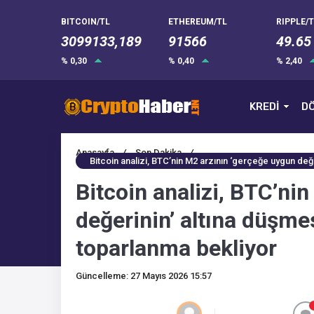
BITCOIN/TL
ETHEREUM/TL
RIPPLE/T
3099133,189
91566
49.65
% 0,30
% 0,40
% 2,40
KREDİ
DÖ
Anasayfa
/
Son Dakika
/
Bitcoin analizi, BTC’nin M2 arzının ‘gerçeğe uygun değ
Bitcoin analizi, BTC’ni
değerinin’ altına düşme
toparlanma bekliyor
Güncelleme: 27 Mayıs 2026 15:57