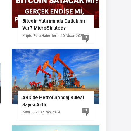
Bitcoin Yatırımında Çatlak mı
Var? MicroStrategy
Sessizliğini Koruyor
Kripto Para Haberleri
- 10 Nisan 2025
0
ABD’de Petrol Sondaj Kulesi
Sayısı Arttı
0
Altın
- 02 Haziran 2019