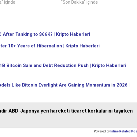
" içinde
"Son Dakika" içinde
 After Tanking to $66K? | Kripto Haberleri
er 10+ Years of Hibernation | Kripto Haberleri
 Bitcoin Sale and Debt Reduction Push | Kripto Haberleri
dels Like Bitcoin Everlight Are Gaining Momentum in 2026 |
adir ABD-Japonya yen hareketi ticaret korkularını taşırken
Powered by
Inline Related Po