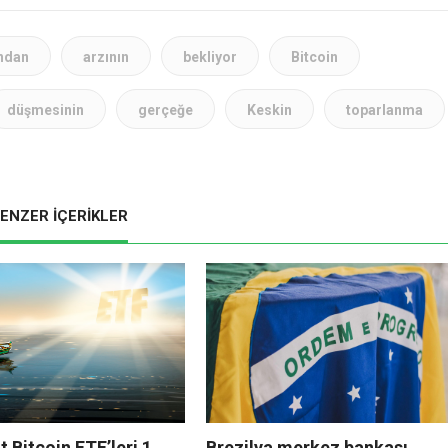
ndan
arzının
bekliyor
Bitcoin
düşmesinin
gerçeğe
Keskin
toparlanma
ENZER İÇERİKLER
 Bitcoin ETF’leri 1
Brezilya merkez bankası