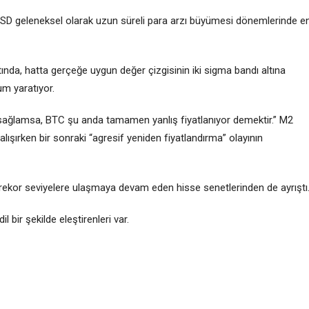
SD geleneksel olarak uzun süreli para arzı büyümesi dönemlerinde e
da, hatta gerçeğe uygun değer çizgisinin iki sigma bandı altına
um yaratıyor.
a sağlamsa, BTC şu anda tamamen yanlış fiyatlanıyor demektir.” M2
ışırken bir sonraki “agresif yeniden fiyatlandırma” olayının
 ay rekor seviyelere ulaşmaya devam eden hisse senetlerinden de ayrıştı
ir şekilde eleştirenleri var.