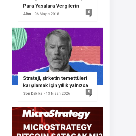
Para Yasalara Vergilerin
0
Getireceğini Açıkladı
Altın
- 06 Mayıs 2018
Strateji, şirketin temettüleri
karşılamak için yıllık yalnızca
0
%2 BTC büyümesine ihtiyaç
Son Dakika
- 13 Nisan 2026
duyması nedeniyle başka bir
Bitcoin alımının sinyalini
veriyor