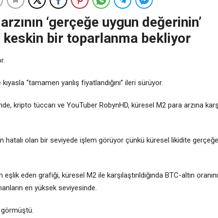
 arzının ‘gerçeğe uygun değerinin’
 keskin bir toparlanma bekliyor
r.
e kıyasla “tamamen yanlış fiyatlandığını” ileri sürüyor.
inde, kripto tüccarı ve YouTuber RobynHD, küresel M2 para arzına karş
 hatalı olan bir seviyede işlem görüyor çünkü küresel likidite gerçeğ
lik eden grafiği, küresel M2 ile karşılaştırıldığında BTC-altın oranını
amanların en yüksek seviyesinde.
n görmüştü.