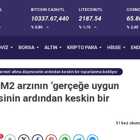
L
BITCOIN CASH/TL
LITECOIN/TL
COSMO
10337.67,440
2187.54
65.8
% 0,80
% 1,10
% 2,40
VİZ
BORSA
ALTIN
KRİPTO PARA
HİSSE
END
erinin’ altına düşmesinin ardından keskin bir toparlanma bekliyor
n M2 arzının ‘gerçeğe uygun
sinin ardından keskin bir
51 kez okun
0