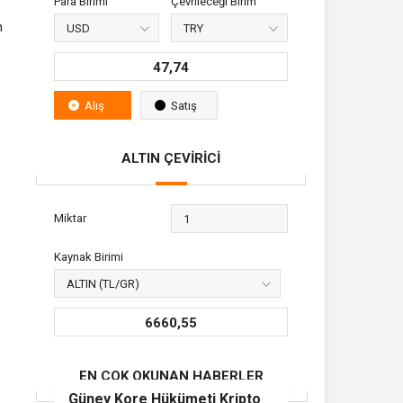
Para Birimi
Çevrileceği Birim
n
47,74
Alış
Satış
ALTIN ÇEVİRİCİ
Miktar
.
Kaynak Birimi
6660,55
EN ÇOK OKUNAN HABERLER
Güney Kore Hükümeti Kripto