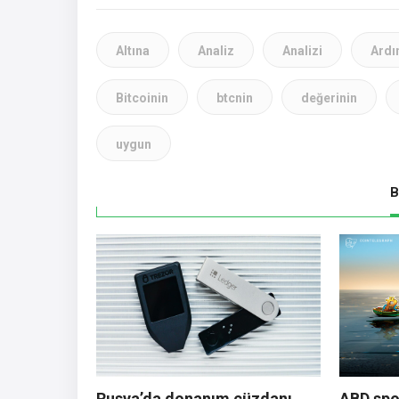
Altına
Analiz
Analizi
Ardı
Bitcoinin
btcnin
değerinin
uygun
B
Rusya’da donanım cüzdanı
ABD spot