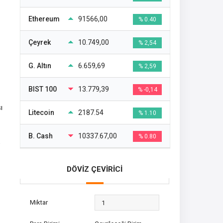
Ethereum
91566,00
% 0.40
Çeyrek
10.749,00
% 2,54
G. Altın
6.659,69
% 2,59
BIST 100
13.779,39
% -0,14
ı
Litecoin
2187.54
% 1.10
B. Cash
10337.67,00
% 0.80
e
DÖVİZ ÇEVİRİCİ
Miktar