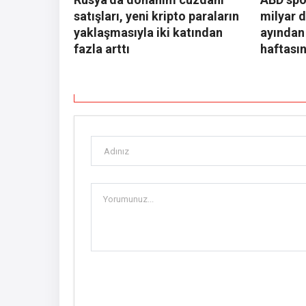
satışları, yeni kripto paraların
milyar d
yaklaşmasıyla iki katından
ayından 
fazla arttı
haftasın