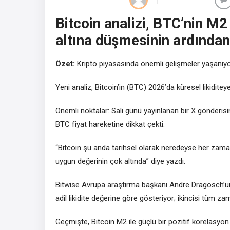
Bitcoin analizi, BTC’nin M2
altına düşmesinin ardından
Özet:
Kripto piyasasında önemli gelişmeler yaşanıyo
Yeni analiz, Bitcoin’in (BTC) 2026’da küresel likiditey
Önemli noktalar: Salı günü yayınlanan bir X gönderis
BTC fiyat hareketine dikkat çekti.
“Bitcoin şu anda tarihsel olarak neredeyse her zaman
uygun değerinin çok altında” diye yazdı.
Bitwise Avrupa araştırma başkanı Andre Dragosch’un eş
adil likidite değerine göre gösteriyor; ikincisi tüm z
Geçmişte, Bitcoin M2 ile güçlü bir pozitif korelasyo