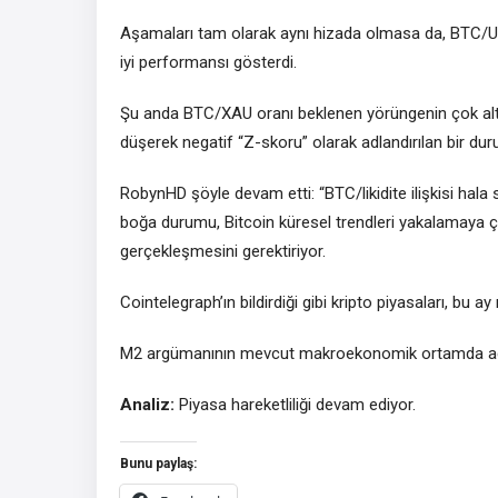
Aşamaları tam olarak aynı hizada olmasa da, BTC/U
iyi performansı gösterdi.
Şu anda BTC/XAU oranı beklenen yörüngenin çok altın
düşerek negatif “Z-skoru” olarak adlandırılan bir dur
RobynHD şöyle devam etti: “BTC/likidite ilişkisi hal
boğa durumu, Bitcoin küresel trendleri yakalamaya çal
gerçekleşmesini gerektiriyor.
Cointelegraph’ın bildirdiği gibi kripto piyasaları, bu
M2 argümanının mevcut makroekonomik ortamda adil b
Analiz:
Piyasa hareketliliği devam ediyor.
Bunu paylaş: