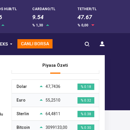
S HUB/TL
CARDANO/TL
TETHER/TL
6
9.54
47.67
% 1,30
% 0,00
CANLI BORSA
EKS
Piyasa Özeti
Dolar
47,7436
% 0.18
Euro
55,2510
% 0.32
Sterlin
64,4811
du
% 0.38
Bitcoin
3099133,00
% 0.30