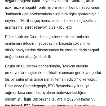
negatif bölgede kaldı” diye devam etti. CoinNiel, artan
açık faiz ve negatif fonlama oranlarının kombinasyonunun
“kaldıraçlı kısa pozisyonların hızla biriktiğini gösterdiğini”
söyledi. “Hafif düşüş henüz anlamlı bir kaldıraç azaltma
aşamasına işaret etmiyor” diye kabul etti.
Diğer katılımcı Gaah da bu görüşe katılarak fonlama
oranlarının Bitcoin’in Şubat ayının başında çok yılın en
düşük seviyelerine düşmesinden bu yana en derin negatif
değerlerine ulaştığını belirtti.
Başka bir Quicktake gönderisinde, “Mevcut aralıkta
pozisyonlar oluştururken dikkatli olunması gerekiyor çünkü
bu, bir satın alma talebi alanını temsil ediyor” diye yazdı.
Daha önce Cointelegraph, BTC fiyatındaki yükselişe
rağmen kısa süreli tasfiyelerin mütevazı kaldığını
bildirmişti. İlgili: Bitcoin analizi, Aralık 2026’ya kadar 55
bin dolarlık BTC fiyatının ‘demir taban’ olduğunu görüyor