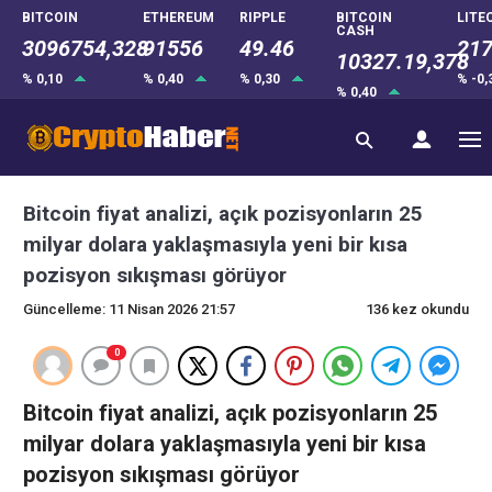
BITCOIN
ETHEREUM
RIPPLE
BITCOIN
LITE
CASH
3096754,328
91556
49.46
217
10327.19,378
% 0,10
% 0,40
% 0,30
% -0
% 0,40
Bitcoin fiyat analizi, açık pozisyonların 25
milyar dolara yaklaşmasıyla yeni bir kısa
pozisyon sıkışması görüyor
Güncelleme: 11 Nisan 2026 21:57
136 kez okundu
0
Bitcoin fiyat analizi, açık pozisyonların 25
milyar dolara yaklaşmasıyla yeni bir kısa
pozisyon sıkışması görüyor