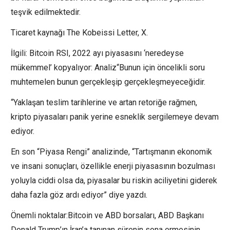
teşvik edilmektedir.
Ticaret kaynağı The Kobeissi Letter, X.
İlgili: Bitcoin RSI, 2022 ayı piyasasını ‘neredeyse
mükemmel’ kopyalıyor: Analiz“Bunun için öncelikli soru
muhtemelen bunun gerçekleşip gerçekleşmeyeceğidir.
“Yaklaşan teslim tarihlerine ve artan retoriğe rağmen,
kripto piyasaları panik yerine esneklik sergilemeye devam
ediyor.
En son “Piyasa Rengi” analizinde, “Tartışmanın ekonomik
ve insani sonuçları, özellikle enerji piyasasının bozulması
yoluyla ciddi olsa da, piyasalar bu riskin aciliyetini giderek
daha fazla göz ardı ediyor” diye yazdı.
Önemli noktalar:Bitcoin ve ABD borsaları, ABD Başkanı
Donald Trump’ın İran’a tanınan sürenin sona ermesinin