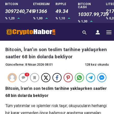
BITCOIN
ETHEREUM
RIPPLE
BITCOIN
LITE
CASH
3097240,749
91366
49.34
217
10307.99,739
% 1,20
% 1,00
% 1,10
% 0,
% 1,30
Bitcoin, İran’ın son teslim tarihine yaklaşırken
saatler 68 bin dolarda bekliyor
Güncelleme: 8 Nisan 2026 08:01
128 kez okundu
0
Bitcoin, İran’ın son teslim tarihine yaklaşırken saatler
68 bin dolarda bekliyor
Tüm yatırımlar ve işlemler risk taşır; okuyucuların herhangi
bir karar vermeden önce bağımsız araştırma yapmaları