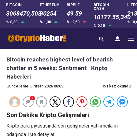
BITCOIN
ETHEREUM
RIPPLE
BITCOIN
LITE
CASH
3068470,503
90254
49.59
213
10177.55,340
% 0,30
% 1,30
% -2,50
% -0
% 0,10
Bitcoin reaches highest level of bearish
chatter in 5 weeks: Santiment | Kripto
Haberleri
Güncelleme: 5 Nisan 2026 08:03
151 kez okundu
0
Son Dakika Kripto Gelişmeleri
Kripto para piyasasında son gelişmeler yatırımcıların
odağında. İşte detaylar: