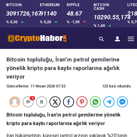
BITCOIN
ETHEREUM
RIPPLE
BITCOIN
LITE
CASH
3091726,167
91140
48.67
218
10290.55,174
% 0,30
% 0,20
% -1,90
% 0,
% 1,40
Bitcoin topluluğu, İran’ın petrol gemilerine
yönelik kripto para kaybı raporlarına ağırlık
veriyor
Güncelleme: 11 Nisan 2026 07:32
123 kez okundu
0
Bitcoin topluluğu, İran’ın petrol gemilerine yönelik
kripto para kaybı raporlarına ağırlık veriyor
İran hükümetinin, küresel petrol arzının yaklaşık %20’sinin