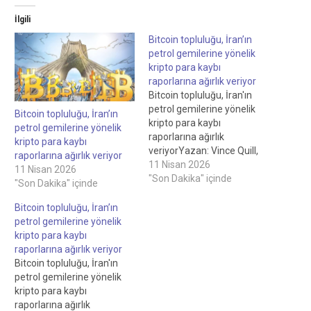
İlgili
Bitcoin topluluğu, İran’ın
petrol gemilerine yönelik
kripto para kaybı
raporlarına ağırlık veriyor
Bitcoin topluluğu, İran'ın
petrol gemilerine yönelik
Bitcoin topluluğu, İran’ın
kripto para kaybı
petrol gemilerine yönelik
raporlarına ağırlık
kripto para kaybı
veriyorYazan: Vince Quill,
raporlarına ağırlık veriyor
Personel Yazarı, İnceleyen:
11 Nisan 2026
11 Nisan 2026
Sam Bourgi, Personel
"Son Dakika" içinde
"Son Dakika" içinde
EditörüBitcoin topluluğu,
İran'ın petrol gemilerine
Bitcoin topluluğu, İran’ın
yönelik kripto geçiş
petrol gemilerine yönelik
ücretine ilişkin raporlara
kripto para kaybı
ağırlık veriyor 15 saat önce
raporlarına ağırlık veriyor
Kripto yatırım şirketi
Bitcoin topluluğu, İran'ın
Galaxy'nin yöneticilerinden
petrol gemilerine yönelik
Alex Thorn, Bitcoin (BTC)
kripto para kaybı
topluluğu tarafından ele
raporlarına ağırlık