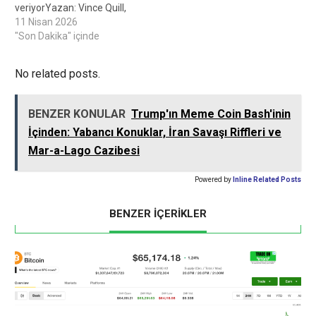
alınan bir…
veriyorYazan: Vince Quill,
Personel Yazarı, İnceleyen
11 Nisan 2026
Sam Bourgi, Personel
"Son Dakika" içinde
EditörüBitcoin topluluğu,
İran'ın petrol gemilerine
No related posts.
yönelik kripto geçiş
ücretine ilişkin raporlara
ağırlık veriyor 15 saat önce
BENZER KONULAR
Trump'ın Meme Coin Bash'inin
Kripto yatırım şirketi
İçinden: Yabancı Konuklar, İran Savaşı Riffleri ve
Galaxy'nin yöneticilerinden
Alex Thorn, Bitcoin (BTC)
Mar-a-Lago Cazibesi
topluluğumuza katılın İran
hükümetinin, küresel…
Powered by
Inline Related Posts
BENZER İÇERİKLER