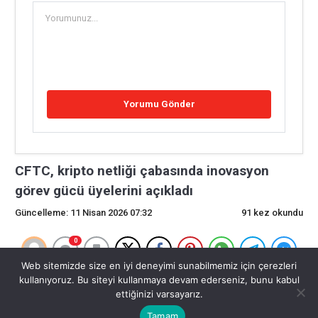
CFTC, kripto netliği çabasında inovasyon
görev gücü üyelerini açıkladı
Güncelleme: 11 Nisan 2026 07:32
91 kez okundu
0
Web sitemizde size en iyi deneyimi sunabilmemiz için çerezleri
CFTC, kripto netliği çabasında inovasyon görev gücü
kullanıyoruz. Bu siteyi kullanmaya devam ederseniz, bunu kabul
ettiğinizi varsayarız.
üyelerini açıkladı
Tamam