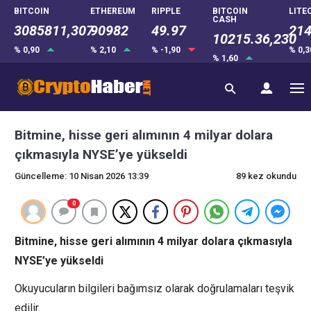
BITCOIN
ETHEREUM
RIPPLE
BITCOIN
LITE
CASH
3085811,307
90982
49.97
214
10215.36,230
% 0,90
% 2,10
% -1,90
% 0,
% 1,60
Bitmine, hisse geri alımının 4 milyar dolara
çıkmasıyla NYSE’ye yükseldi
Güncelleme: 10 Nisan 2026 13:39
89 kez okundu
0
Bitmine, hisse geri alımının 4 milyar dolara çıkmasıyla
NYSE’ye yükseldi
Okuyucuların bilgileri bağımsız olarak doğrulamaları teşvik
edilir.