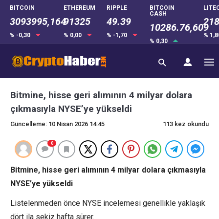
BITCOIN
ETHEREUM
RIPPLE
BITCOIN
LITE
CASH
3093995,164
91325
49.39
218
10286.76,609
% -0,30
% 0,00
% -1,70
% 1,
% 0,30
Bitmine, hisse geri alımının 4 milyar dolara
çıkmasıyla NYSE’ye yükseldi
Güncelleme: 10 Nisan 2026 14:45
113 kez okundu
0
Bitmine, hisse geri alımının 4 milyar dolara çıkmasıyla
NYSE’ye yükseldi
Listelenmeden önce NYSE incelemesi genellikle yaklaşık
dört ila sekiz hafta sürer.