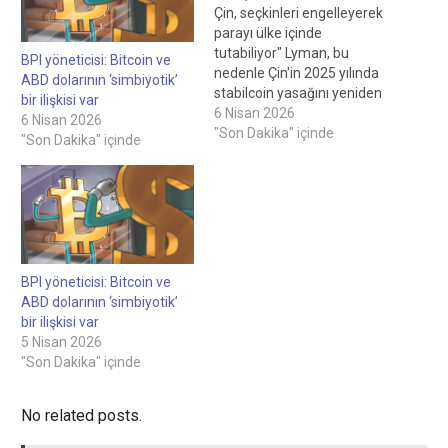
Çin, seçkinleri engelleyerek
parayı ülke içinde
tutabiliyor" Lyman, bu
BPI yöneticisi: Bitcoin ve
nedenle Çin'in 2025 yılında
ABD dolarının ‘simbiyotik’
stabilcoin yasağını yeniden
bir ilişkisi var
onayladığını ve bunun
6 Nisan 2026
6 Nisan 2026
yerine sermaye akışlarını
"Son Dakika" içinde
"Son Dakika" içinde
kontrol etmek ve döviz
piyasasının daha büyük bir
bölümünü ele geçirmek için
getiri sağlayan bir merkez
bankası dijital para birimi
(CBDC) olan dijital yuanı
piyasaya sürmeyi seçtiğini
BPI yöneticisi: Bitcoin ve
söyledi.…
ABD dolarının ‘simbiyotik’
bir ilişkisi var
5 Nisan 2026
"Son Dakika" içinde
No related posts.