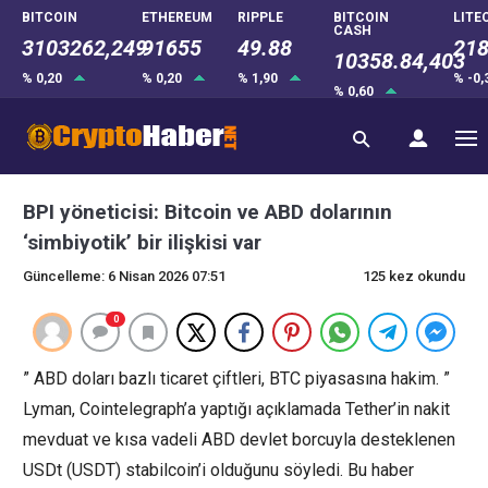
BITCOIN
ETHEREUM
RIPPLE
BITCOIN
LITE
CASH
3103262,249
91655
49.88
218
10358.84,403
% 0,20
% 0,20
% 1,90
% -0
% 0,60
BPI yöneticisi: Bitcoin ve ABD dolarının
‘simbiyotik’ bir ilişkisi var
Güncelleme: 6 Nisan 2026 07:51
125 kez okundu
0
” ABD doları bazlı ticaret çiftleri, BTC piyasasına hakim. ”
Lyman, Cointelegraph’a yaptığı açıklamada Tether’in nakit
mevduat ve kısa vadeli ABD devlet borcuyla desteklenen
USDt (USDT) stabilcoin’i olduğunu söyledi. Bu haber