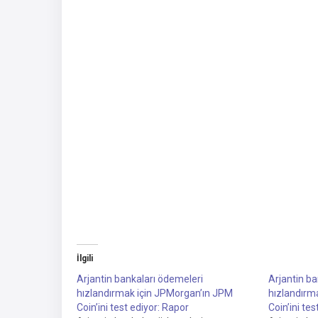
İlgili
Arjantin bankaları ödemeleri
Arjantin ba
hızlandırmak için JPMorgan’ın JPM
hızlandırm
Coin’ini test ediyor: Rapor
Coin’ini te