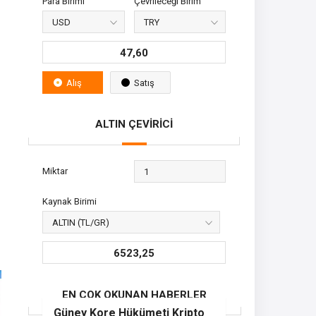
Para Birimi
Çevrileceği Birim
47,60
Alış
Satış
ALTIN ÇEVİRİCİ
Miktar
Kaynak Birimi
6523,25
EN ÇOK OKUNAN HABERLER
Güney Kore Hükümeti Kripto