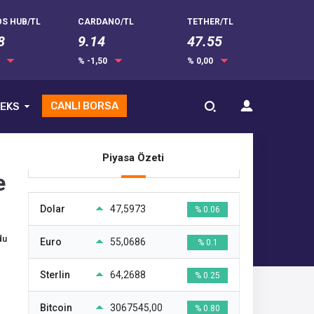
S HUB/TL
CARDANO/TL
TETHER/TL
8
9.14
47.55
0
% -1,50
% 0,00
CANLI BORSA
EKS
Piyasa Özeti
e
Dolar
47,5973
% 0.06
du
Euro
55,0686
% 0.1
Sterlin
64,2688
% 0.25
Bitcoin
3067545,00
% 0.80