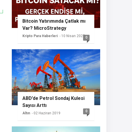
Bitcoin Yatırımında Çatlak mı
Var? MicroStrategy
Sessizliğini Koruyor
Kripto Para Haberleri
- 10 Nisan 2025
0
ABD’de Petrol Sondaj Kulesi
Sayısı Arttı
0
Altın
- 02 Haziran 2019