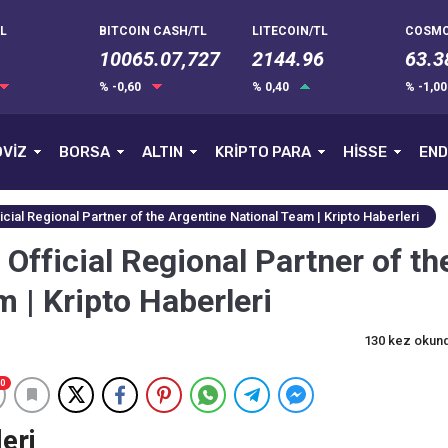
L
BITCOIN CASH/TL
LITECOIN/TL
COSMO
10065.07,727
2144.96
63.3
% -0,60
% 0,40
% -1,0
VİZ
BORSA
ALTIN
KRİPTO PARA
HİSSE
END
al Regional Partner of the Argentine National Team | Kripto Haberleri
ficial Regional Partner of th
 | Kripto Haberleri
130 kez okun
0
eri