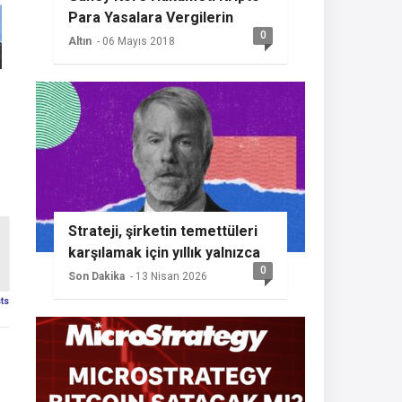
Para Yasalara Vergilerin
0
Getireceğini Açıkladı
Altın
- 06 Mayıs 2018
Strateji, şirketin temettüleri
karşılamak için yıllık yalnızca
0
%2 BTC büyümesine ihtiyaç
Son Dakika
- 13 Nisan 2026
duyması nedeniyle başka bir
sts
Bitcoin alımının sinyalini
veriyor