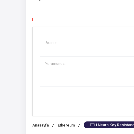
ETH Nears Key Resistanc
Anasayfa
/
Ethereum
/