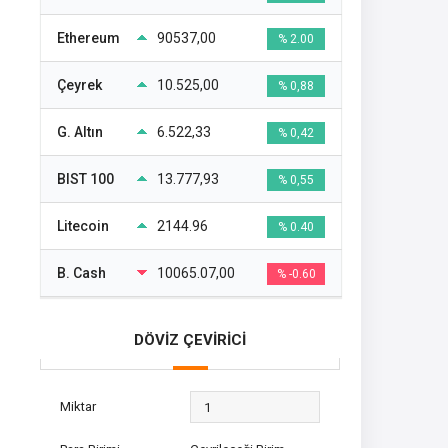
Ethereum
90537,00
% 2.00
Çeyrek
10.525,00
% 0,88
G. Altın
6.522,33
% 0,42
BIST 100
13.777,93
% 0,55
Litecoin
2144.96
% 0.40
B. Cash
10065.07,00
% -0.60
DÖVİZ ÇEVİRİCİ
Miktar