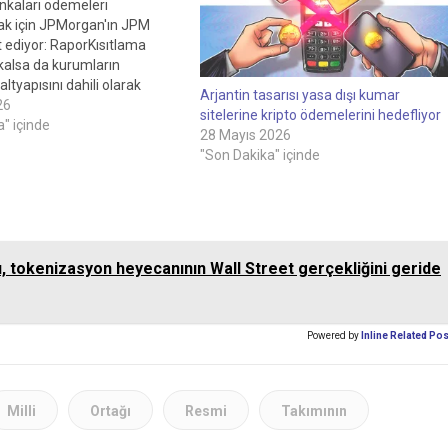
nkaları ödemeleri
ak için JPMorgan'ın JPM
st ediyor: RaporKısıtlama
kalsa da kurumların
altyapısını dahili olarak
Arjantin tasarısı yasa dışı kumar
ı engellemiyor.İlgili: Arjantin
26
sitelerine kripto ödemelerini hedefliyor
üyümesine rağmen
" içinde
28 Mayıs 2026
ı neden engelliyor? Latin
"Son Dakika" içinde
n kripto pazarındaki
ar Latin Amerika, en hızlı
pto bölgelerinden biri olarak
ı ve Chainaliz'in 2025
na göre, 2022…
, tokenizasyon heyecanının Wall Street gerçekliğini geride
Powered by
Inline Related Po
Milli
Ortağı
Resmi
Takımının