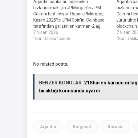
Arjantin bankaları ödemeleri
Arjantin ba
hızlandırmak için JPMorgan'ın JPM
hızlandırm
Coin'ini test ediyor: RaporJPMorgan,
Coin'ini te
Kasım 2025'te JPM Coin'in, Coinbase
yürürlükte 
tarafından geliştirilen katman-2 ağ
blockchain 
Tabanındaki kavram kanıtını takiben
7 Nisan 2026
kullanmasın
7 Nisan 20
kurumsal müşterilerin kullanımına
"Son Dakika" içinde
küresel b
"Son Dakika
sunulduğunu söyledi.Banco CMF, rapora
Polymarket'
göre, JPMorgan'ın minimum
Amerika'nı
uygulanabilir ürününün bir parçası
dalgalanmal
olarak yeni başlatılan kurumsal birimi
büyüyen kri
No related posts.
QORP aracılığıyla çalışan onaylanmış
ortaya çıkt
katılımcılar arasında yer…
Coğrafyası
BENZER KONULAR
21Shares kurucu ortağı
bıraktığı konusunda uyardı
Arjantin
Bölgesel
Borsası