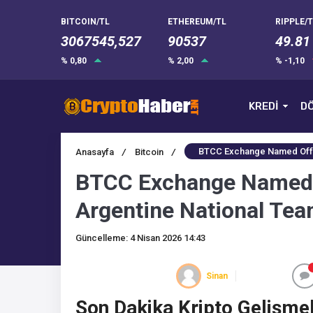
BITCOIN/TL
ETHEREUM/TL
RIPPLE/T
3067545,527
90537
49.81
% 0,80
% 2,00
% -1,10
KREDİ
DÖ
BTCC Exchange Named Offici
Anasayfa
/
Bitcoin
/
BTCC Exchange Named Of
Argentine National Team
Güncelleme: 4 Nisan 2026 14:43
Sinan
Son Dakika Kripto Gelişmel