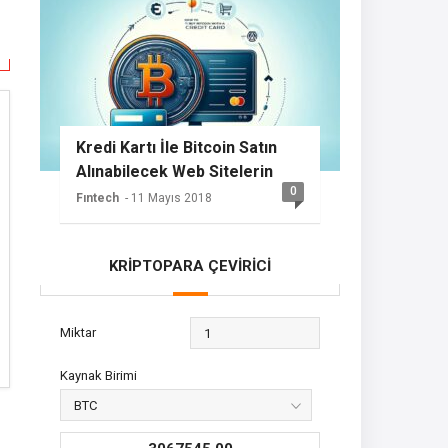
Kredi Kartı İle Bitcoin Satın
Alınabilecek Web Sitelerin
0
Listesi
Fıntech
- 11 Mayıs 2018
KRİPTOPARA ÇEVİRİCİ
Miktar
Kaynak Birimi