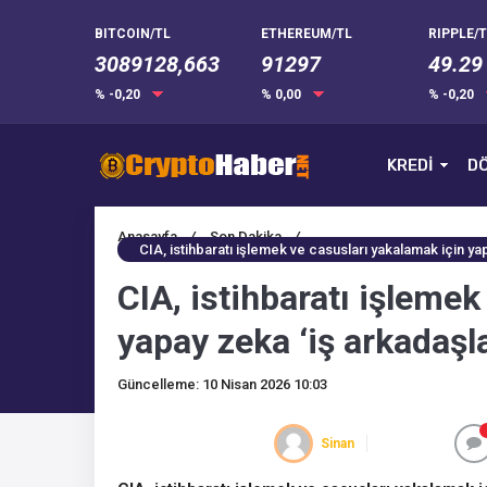
BITCOIN/TL
ETHEREUM/TL
RIPPLE/T
3089128,663
91297
49.29
% -0,20
% 0,00
% -0,20
KREDİ
DÖ
Anasayfa
/
Son Dakika
/
CIA, istihbaratı işlemek ve casusları yakalamak için y
CIA, istihbaratı işleme
yapay zeka ‘iş arkadaşl
Güncelleme: 10 Nisan 2026 10:03
Sinan