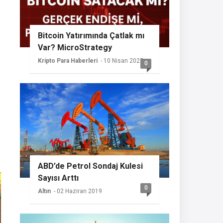
Bitcoin Yatırımında Çatlak mı
Var? MicroStrategy
Sessizliğini Koruyor
Kripto Para Haberleri
- 10 Nisan 2025
0
ABD’de Petrol Sondaj Kulesi
Sayısı Arttı
0
Altın
- 02 Haziran 2019