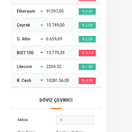
Ethereum
91297,00
% 0.00
Çeyrek
10.749,00
% 2,54
G. Altın
6.659,69
% 2,59
BIST 100
13.779,39
% -0,14
Litecoin
2204.32
% 1.60
B. Cash
10281.56,00
% -0.50
DÖVİZ ÇEVİRİCİ
Miktar