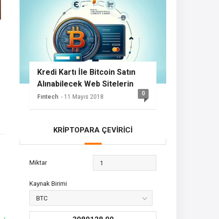
Kredi Kartı İle Bitcoin Satın
Alınabilecek Web Sitelerin
0
Listesi
Fıntech
- 11 Mayıs 2018
KRİPTOPARA ÇEVİRİCİ
Miktar
Kaynak Birimi