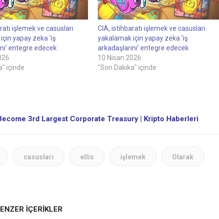
aratı işlemek ve casusları
CIA, istihbaratı işlemek ve casusları
çin yapay zeka ‘iş
yakalamak için yapay zeka ‘iş
ını’ entegre edecek
arkadaşlarını’ entegre edecek
026
10 Nisan 2026
" içinde
"Son Dakika" içinde
ecome 3rd Largest Corporate Treasury | Kripto Haberleri
casusları
ellis
işlemek
Olarak
ENZER İÇERİKLER