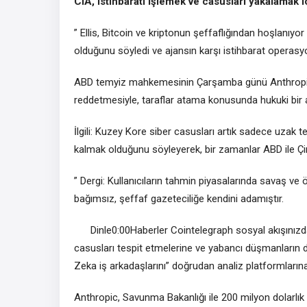
CIA, istihbaratı işlemek ve casusları yakalamak 
” Ellis, Bitcoin ve kriptonun şeffaflığından hoşlanıyor
olduğunu söyledi ve ajansın karşı istihbarat operasyon
ABD temyiz mahkemesinin Çarşamba günü Anthropic’in
reddetmesiyle, taraflar atama konusunda hukuki bir a
İlgili: Kuzey Kore siber casusları artık sadece uzak t
kalmak olduğunu söyleyerek, bir zamanlar ABD ile Çin
” Dergi: Kullanıcıların tahmin piyasalarında savaş v
bağımsız, şeffaf gazeteciliğe kendini adamıştır.
Dinle0:00Haberler Cointelegraph sosyal akışınız
casusları tespit etmelerine ve yabancı düşmanların 
Zeka iş arkadaşlarını” doğrudan analiz platformlarına
Anthropic, Savunma Bakanlığı ile 200 milyon dolarl