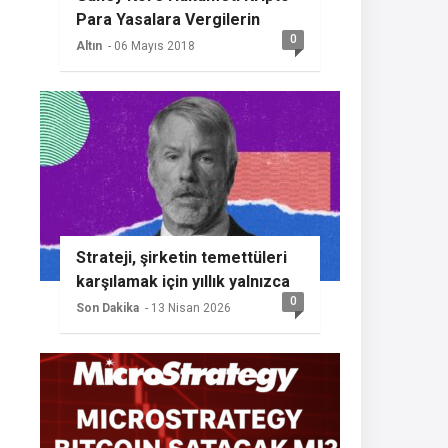
Para Yasalara Vergilerin
0
Getireceğini Açıkladı
Altın
- 06 Mayıs 2018
Strateji, şirketin temettüleri
karşılamak için yıllık yalnızca
0
%2 BTC büyümesine ihtiyaç
Son Dakika
- 13 Nisan 2026
duyması nedeniyle başka bir
Bitcoin alımının sinyalini
veriyor