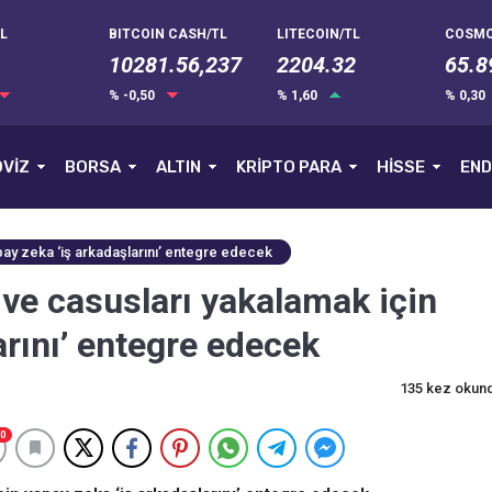
L
BITCOIN CASH/TL
LITECOIN/TL
COSMO
10281.56,237
2204.32
65.8
% -0,50
% 1,60
% 0,30
VİZ
BORSA
ALTIN
KRİPTO PARA
HİSSE
END
apay zeka ‘iş arkadaşlarını’ entegre edecek
k ve casusları yakalamak için
arını’ entegre edecek
135 kez okun
0