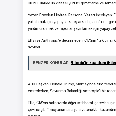
ürünü Claude’un kitlesel yurt içi gözetleme ve tamame
Yazan Brayden Lindrea, Personel Yazarı İnceleyen: Fe
yakalamak için yapay zeka ‘iş arkadaşlarını’ entegre 
yardımcı olmak ve raporlar yayınlamak için yapay zeka
Ellis ise Anthropic’e değinmeden, CIA’nın “tek bir şir
söyledi.
BENZER KONULAR
Bitcoin'in kuantum ikil
ABD Başkanı Donald Trump, Mart ayında tüm federal k
emrederken, Savunma Bakanlığı Anthropic’i bir tedarik z
Ellis, CIA’nın halihazırda diğer istihbarat görevleri i
çevirisi gibi “misyonumuza yeni yetenekler kazandırm