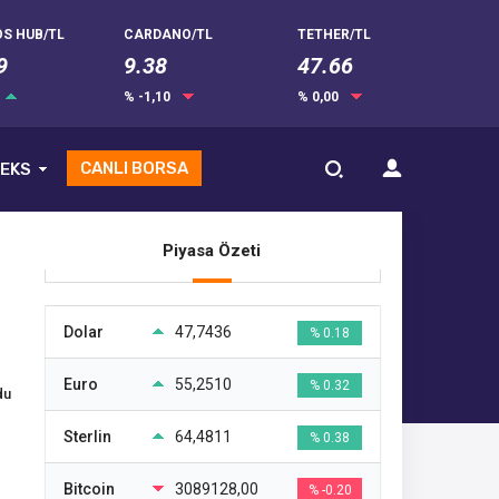
S HUB/TL
CARDANO/TL
TETHER/TL
9
9.38
47.66
% -1,10
% 0,00
CANLI BORSA
EKS
Piyasa Özeti
Dolar
47,7436
% 0.18
Euro
55,2510
% 0.32
du
Sterlin
64,4811
% 0.38
Bitcoin
3089128,00
% -0.20