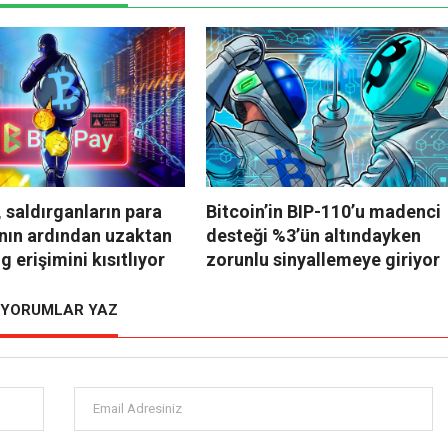
 saldırganların para
Bitcoin’in BIP-110’u madenci
nın ardından uzaktan
desteği %3’ün altındayken
g erişimini kısıtlıyor
zorunlu sinyallemeye giriyor
YORUMLAR YAZ