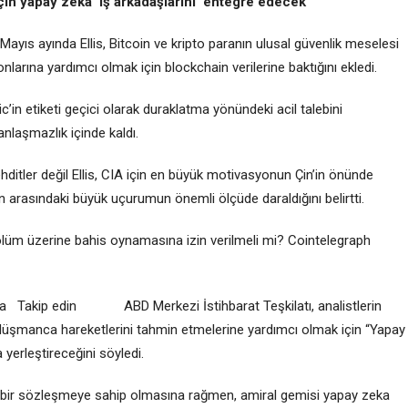
için yapay zeka ‘iş arkadaşlarını’ entegre edecek
 Mayıs ayında Ellis, Bitcoin ve kripto paranın ulusal güvenlik meselesi
larına yardımcı olmak için blockchain verilerine baktığını ekledi.
 etiketi geçici olarak duraklatma yönündeki acil talebini
nlaşmazlık içinde kaldı.
ehditler değil Ellis, CIA için en büyük motivasyonun Çin’in önünde
 arasındaki büyük uçurumun önemli ölçüde daraldığını belirtti.
e ölüm üzerine bahis oynamasına izin verilmeli mi? Cointelegraph
da Takip edin ABD Merkezi İstihbarat Teşkilatı, analistlerin
düşmanca hareketlerini tahmin etmelerine yardımcı olmak için “Yapay
 yerleştireceğini söyledi.
ık bir sözleşmeye sahip olmasına rağmen, amiral gemisi yapay zeka