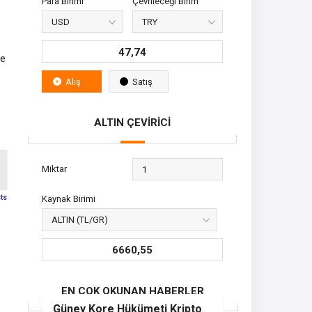
Para Birimi
Çevrileceği Birim
47,74
ne
Alış
Satış
ALTIN ÇEVİRİCİ
Miktar
sts
Kaynak Birimi
6660,55
EN ÇOK OKUNAN HABERLER
Güney Kore Hükümeti Kripto