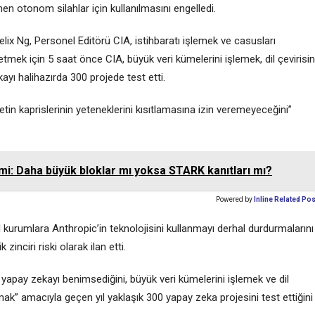
n otonom silahlar için kullanılmasını engelledi.
lix Ng, Personel Editörü CIA, istihbaratı işlemek ve casusları
etmek için 5 saat önce CIA, büyük veri kümelerini işlemek, dil çevirisi
yı halihazırda 300 projede test etti.
ketin kaprislerinin yeteneklerini kısıtlamasına izin veremeyeceğini”
emi: Daha büyük bloklar mı yoksa STARK kanıtları mı?
Powered by
Inline Related Po
urumlara Anthropic’in teknolojisini kullanmayı derhal durdurmalarını
inciri riski olarak ilan etti.
çin yapay zekayı benimsediğini, büyük veri kümelerini işlemek ve dil
ak” amacıyla geçen yıl yaklaşık 300 yapay zeka projesini test ettiğini