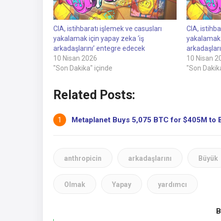
CIA, istihbaratı işlemek ve casusları
CIA, istihb
yakalamak için yapay zeka ‘iş
yakalamak i
arkadaşlarını’ entegre edecek
arkadaşlar
10 Nisan 2026
10 Nisan 2
"Son Dakika" içinde
"Son Dakika
Related Posts:
Metaplanet Buys 5,075 BTC for $405M to B
anthropicin
arkadaşlarını
Büyük
Olmak
Yapay
yardımcı
B