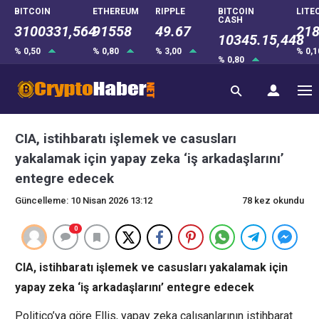
BITCOIN
ETHEREUM
RIPPLE
BITCOIN
LITE
CASH
3100331,564
91558
49.67
218
10345.15,448
% 0,50
% 0,80
% 3,00
% 0,
% 0,80
CIA, istihbaratı işlemek ve casusları
yakalamak için yapay zeka ‘iş arkadaşlarını’
entegre edecek
Güncelleme: 10 Nisan 2026 13:12
78 kez okundu
0
CIA, istihbaratı işlemek ve casusları yakalamak için
yapay zeka ‘iş arkadaşlarını’ entegre edecek
Politico’ya göre Ellis, yapay zeka çalışanlarının istihbarat