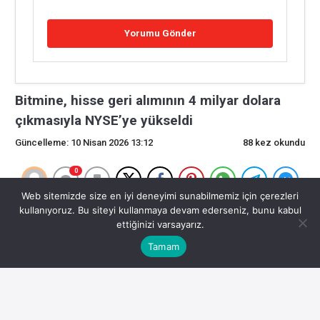
Bitmine, hisse geri alımının 4 milyar dolara
çıkmasıyla NYSE’ye yükseldi
Güncelleme: 10 Nisan 2026 13:12
88 kez okundu
0
Web sitemizde size en iyi deneyimi sunabilmemiz için çerezleri
Bitmine, hisse geri alımının 4 milyar dolara çıkmasıyla
kullanıyoruz. Bu siteyi kullanmaya devam ederseniz, bunu kabul
ettiğinizi varsayarız.
NYSE’ye yükseldi
Tamam
” NYSE American, küçük ölçekli ve büyüyen şirketler için
tasarlanmıştır.
” Google Finans’a göre Bitmine hisseleri (BMNR)