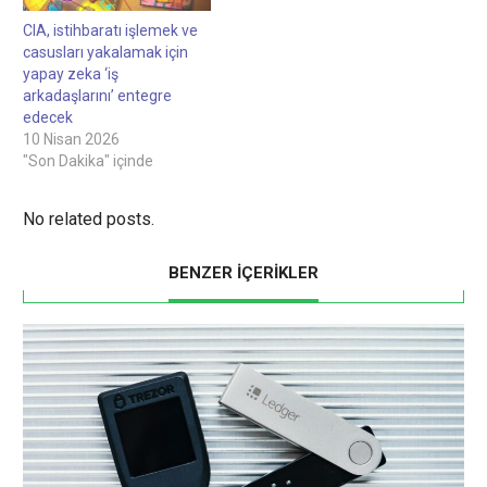
CIA, istihbaratı işlemek ve
casusları yakalamak için
yapay zeka ‘iş
arkadaşlarını’ entegre
edecek
10 Nisan 2026
"Son Dakika" içinde
No related posts.
BENZER İÇERİKLER