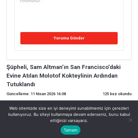
Şüpheli, Sam Altman’ın San Francisco’daki
Evine Atılan Molotof Kokteylinin Ardından
Tutuklandı
Güncelleme: 11 Nisan 2026 16:08
125 kez okundu
0
Web sitemizde size en iyi deneyimi sunabilmemiz için çerezleri
kullanıyoruz. Bu siteyi kullanmaya devam ederseniz, bunu kabul
ettiğinizi varsayarız.
Şüpheli, Sam Altman’ın San Francisco’daki
Tamam
Evine Atılan Molotof Kokteylinin Ardından