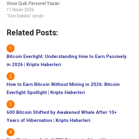
Vince Quill, Personel Yazarı
İnceleyen: Sam Bourgi,
11 Nisan 2026
Personel Editörü
"Son Dakika" içinde
CoreWeave, Anthropic ile
yapay zeka iş yüklerini
Related Posts:
çalıştırmak için çok yıllı bir
anlaşma imzaladı 17 saat
önce CoreWeave,
anlaşmanın artık yapay
Bitcoin Everlight: Understanding How to Earn Passively
zeka için büyük dil
in 2026 | Kripto Haberleri
modelleri üreten…
How to Earn Bitcoin Without Mining in 2026: Bitcoin
Everlight Spotlight | Kripto Haberleri
600 Bitcoin Shifted by Awakened Whale After 10+
Years of Hibernation | Kripto Haberleri