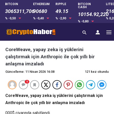
BITCOIN
ETHEREUM
RIPPLE
BITCOIN
LITE
CASH
3065311,706
90680
49.15
216
10154.92,220
% -0,50
% -0,40
% -2,90
% 0,
% -0,80
CoreWeave, yapay zeka iş yüklerini
çalıştırmak için Anthropic ile çok yıllı bir
anlaşma imzaladı
Güncelleme: 11 Nisan 2026 16:08
121 kez okundu
0
CoreWeave, yapay zeka iş yüklerini çalıştırmak için
Anthropic ile çok yıllı bir anlaşma imzaladı
000$ civarında sabitlendi.