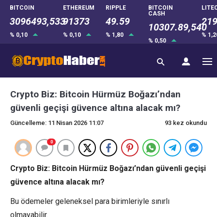
BITCOIN
ETHEREUM
RIPPLE
BITCOIN
LITE
CASH
3096493,533
91373
49.59
219
10307.89,540
% 0,10
% 0,10
% 1,80
% 1,
% 0,50
Crypto Biz: Bitcoin Hürmüz Boğazı’ndan
güvenli geçişi güvence altına alacak mı?
Güncelleme: 11 Nisan 2026 11:07
93 kez okundu
0
Crypto Biz: Bitcoin Hürmüz Boğazı’ndan güvenli geçişi
güvence altına alacak mı?
Bu ödemeler geleneksel para birimleriyle sınırlı
olmayabilir.