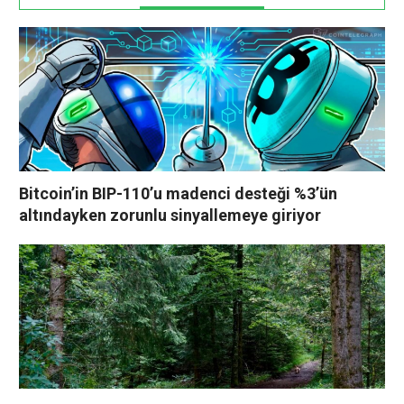
Bitcoin’in BIP-110’u madenci desteği %3’ün
altındayken zorunlu sinyallemeye giriyor