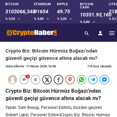
BITCOIN
ETHEREUM
RIPPLE
BITCOIN
LITE
CASH
3103066,348
91654
49.75
218
10351.93,160
% 0,50
% 0,80
% 3,00
% 0,
% 0,80
Crypto Biz: Bitcoin Hürmüz Boğazı’ndan
güvenli geçişi güvence altına alacak mı?
Güncelleme: 11 Nisan 2026 16:06
116 kez okundu
0
Crypto Biz: Bitcoin Hürmüz Boğazı’ndan
güvenli geçişi güvence altına alacak mı?
Yazan: Sam Bourgi, Personel Editörü, Gözden geçiren:
Robert Lakin, Personel EditörüCrypto Biz: Bitcoin, Hürmüz