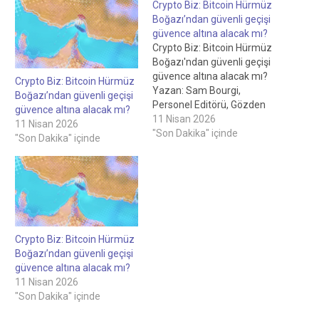
Crypto Biz: Bitcoin Hürmüz
Boğazı’ndan güvenli geçişi
güvence altına alacak mı?
Crypto Biz: Bitcoin Hürmüz
Boğazı'ndan güvenli geçişi
güvence altına alacak mı?
Crypto Biz: Bitcoin Hürmüz
Yazan: Sam Bourgi,
Boğazı’ndan güvenli geçişi
Personel Editörü, Gözden
güvence altına alacak mı?
geçiren: Robert Lakin,
11 Nisan 2026
11 Nisan 2026
Personel EditörüCrypto Biz:
"Son Dakika" içinde
"Son Dakika" içinde
Bitcoin, Hürmüz
Boğazı'ndan güvenli geçişi
güvence altına alacak mı?
17 saat önceİran, petrol
tankerlerinin Hürmüz
Boğazı üzerinden BTC
geçiş ücreti ödemesini
Crypto Biz: Bitcoin Hürmüz
talep edebilir; bu, jeopolitik
Boğazı’ndan güvenli geçişi
gerilimler küresel ticaret…
güvence altına alacak mı?
11 Nisan 2026
"Son Dakika" içinde