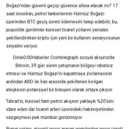
Boğazı’ndan güvenli geçişi güvence altına alacak mı? 17
saat önceİran, petrol tankerlerinin Hürmüz Boğazı
üzerinden BTC geçiş ücreti ödemesini talep edebilir; bu,
jeopolitik gerilimler küresel ticaret yollarını yeniden
şekillendirirken kripto için yeni bir kullanım senaryosunun
sinyalini veriyor.
Dinle0:00Haberler Cointelegraph sosyal akışınızda
Bitcoin, 39 gün süren çatışmanın bölgeyi rahatsız
etmesi ve Hürmüz Boğazı’nı kapatmaya zorlamasının
ardından ABD ile İran arasında şekillenen kırılgan
ateşkesin potansiyel bir bileşeni olarak ortaya çıkıyor.
Tahran’ın, küresel ham petrol akışının yaklaşık %20’sini
idare eden dar ticaret arteri üzerindeki hakimiyetinden
vazgeçmesi pek mümkün görünmüyor.
Bunun yerine, güvenli geçiş arayan gemilerden geçiş ücreti