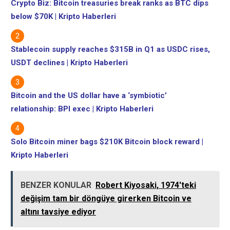
Crypto Biz: Bitcoin treasuries break ranks as BTC dips
below $70K | Kripto Haberleri
Stablecoin supply reaches $315B in Q1 as USDC rises,
USDT declines | Kripto Haberleri
Bitcoin and the US dollar have a ‘symbiotic’
relationship: BPI exec | Kripto Haberleri
Solo Bitcoin miner bags $210K Bitcoin block reward |
Kripto Haberleri
BENZER KONULAR
Robert Kiyosaki, 1974'teki
değişim tam bir döngüye girerken Bitcoin ve
altını tavsiye ediyor