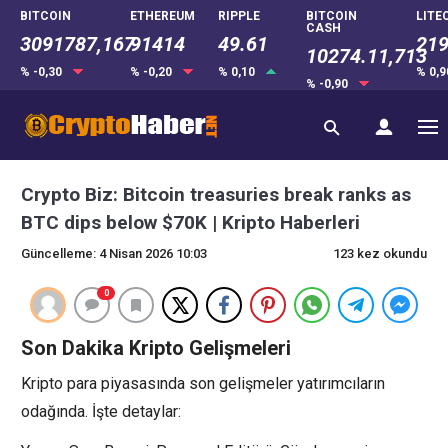
BITCOIN
ETHEREUM
RIPPLE
BITCOIN
LITE
CASH
3091787,167
91414
49.61
219
10274.11,713
% -0,30
% -0,20
% 0,10
% 0,
% -0,90
Crypto Biz: Bitcoin treasuries break ranks as
BTC dips below $70K | Kripto Haberleri
Güncelleme: 4 Nisan 2026 10:03
123 kez okundu
0
Son Dakika Kripto Gelişmeleri
Kripto para piyasasında son gelişmeler yatırımcıların
odağında. İşte detaylar: