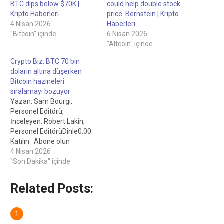
BTC dips below $70K |
could help double stock
Kripto Haberleri
price: Bernstein | Kripto
4 Nisan 2026
Haberleri
"Bitcoin" içinde
6 Nisan 2026
"Altcoin" içinde
Crypto Biz: BTC 70 bin
doların altına düşerken
Bitcoin hazineleri
sıralamayı bozuyor
Yazan: Sam Bourgi,
Personel Editörü,
İnceleyen: Robert Lakin,
Personel EditörüDinle0:00
Katılın Abone olun
Kurumsal Bitcoin (BTC)
4 Nisan 2026
sahipleri, devam eden
"Son Dakika" içinde
piyasa baskısı nedeniyle iki
farklı yola ayrılıyor. Kaynak:
Related Posts:
Orijinal Haber