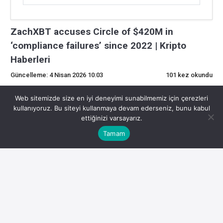
ZachXBT accuses Circle of $420M in
‘compliance failures’ since 2022 | Kripto
Haberleri
Güncelleme: 4 Nisan 2026 10:03
101 kez okundu
0
Web sitemizde size en iyi deneyimi sunabilmemiz için çerezleri
kullanıyoruz. Bu siteyi kullanmaya devam ederseniz, bunu kabul
ettiğinizi varsayarız.
Son Dakika Kripto Gelişmeleri
Tamam
Kripto para piyasasında son gelişmeler yatırımcıların
odağında. İşte detaylar:
Yazan: Vince Quill, Personel Yazarı, İnceleyen: Sam Bourgi,
Personel EditörüZachXBT, Circle’ı 2022’den bu yana 420
milyon dolarlık ‘uyumsuzlukla’ suçluyor13 saat önce
ZachXBT’ye göre, Circle’ın sunulan 15 vakanın çoğunda