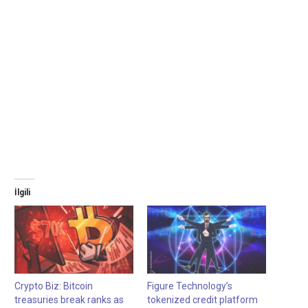
İlgili
Crypto Biz: Bitcoin
Figure Technology’s
treasuries break ranks as
tokenized credit platform