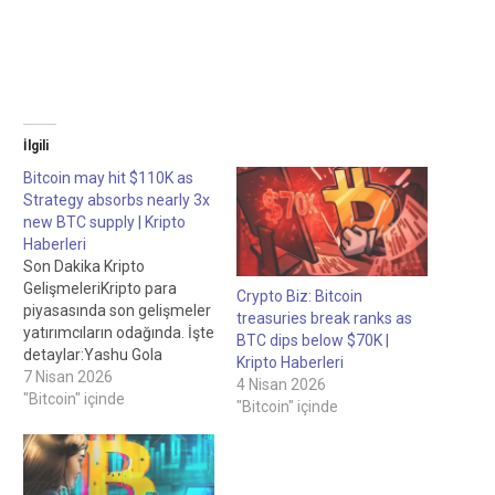
İlgili
Bitcoin may hit $110K as
Strategy absorbs nearly 3x
new BTC supply | Kripto
Haberleri
Son Dakika Kripto
GelişmeleriKripto para
Crypto Biz: Bitcoin
piyasasında son gelişmeler
treasuries break ranks as
yatırımcıların odağında. İşte
BTC dips below $70K |
detaylar:Yashu Gola
Kripto Haberleri
tarafından yazıldı, Personel
7 Nisan 2026
4 Nisan 2026
Yazarı Allen Scott
"Bitcoin" içinde
"Bitcoin" içinde
tarafından incelendi,
Personel Editörü Strateji
yaklaşık 3 kat yeni BTC
arzını emdiği için Bitcoin