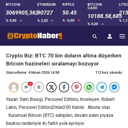
BITCOIN
ETHEREUM
RIPPLE
BITCOIN
LITE
CASH
3069905,362
90727
50.45
215
10188.58,685
% 0,90
% 2,20
% -0,90
% 1,
% 0,20
Crypto Biz: BTC 70 bin doların altına düşerken
Bitcoin hazineleri sıralamayı bozuyor
Güncelleme: 4 Nisan 2026 14:38
112 kez okundu
0
Yazan: Sam Bourgi, Personel Editörü, İnceleyen: Robert
Lakin, Personel EditörüDinle0:00 Katılın Abone olun
Kurumsal Bitcoin (BTC) sahipleri, devam eden piyasa
baskısı nedeniyle iki farklı yola ayrılıyor.