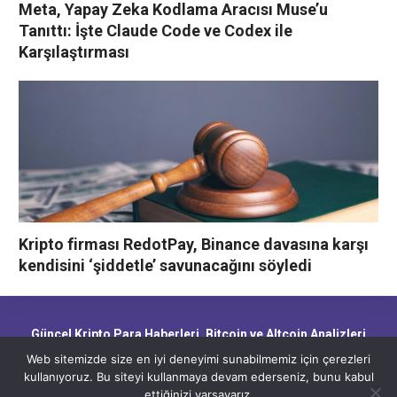
Meta, Yapay Zeka Kodlama Aracısı Muse’u
Tanıttı: İşte Claude Code ve Codex ile
Karşılaştırması
Kripto firması RedotPay, Binance davasına karşı
kendisini ‘şiddetle’ savunacağını söyledi
Güncel Kripto Para Haberleri, Bitcoin ve Altcoin Analizleri,
Blockchain Gelişmeleri ve Piyasa Trendleri
Web sitemizde size en iyi deneyimi sunabilmemiz için çerezleri
kullanıyoruz. Bu siteyi kullanmaya devam ederseniz, bunu kabul
ettiğinizi varsayarız.
CryptoHaber.net - Güncel Kripto Para Haberleri, Bitcoin ve Altcoin