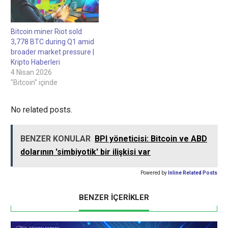
110 bin dolara ulaşabilir 32
dakika önce Strateji bir
aydan biraz fazla bir
Bitcoin miner Riot sold
sürede 46.233 BTC satın…
3,778 BTC during Q1 amid
broader market pressure |
Kripto Haberleri
4 Nisan 2026
"Bitcoin" içinde
No related posts.
BENZER KONULAR
BPI yöneticisi: Bitcoin ve ABD
dolarının 'simbiyotik' bir ilişkisi var
Powered by
Inline Related Posts
BENZER İÇERİKLER