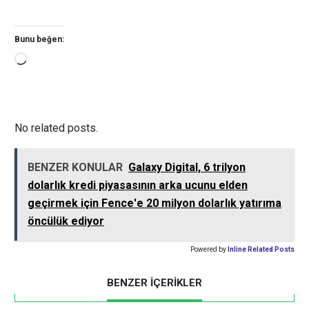
Bunu beğen:
Yükleniyor...
No related posts.
BENZER KONULAR
Galaxy Digital, 6 trilyon
dolarlık kredi piyasasının arka ucunu elden
geçirmek için Fence'e 20 milyon dolarlık yatırıma
öncülük ediyor
Powered by
Inline Related Posts
BENZER İÇERİKLER