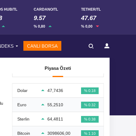
S HUB/TL
CARDANO/TL
TETHER/TL
8
9.57
47.67
% 0,80
% 0,00
NDEKS
CANLI BORSA
Piyasa Özeti
Dolar
47,7436
% 0.18
du
Euro
55,2510
% 0.32
Sterlin
64,4811
% 0.38
Bitcoin
3098606,00
% 1.10