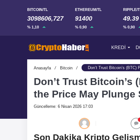
BITCOIN/TL
ETHEREUM/TL
RIPPLE/T
3098606,727
91400
49.39
% 1,10
% 0,90
% 0,90
KREDİ
D
Don’t Trust Bitcoin’s (BTC)
Anasayfa
/
Bitcoin
/
Don’t Trust Bitcoin’s
the Price May Plunge 
Güncelleme: 6 Nisan 2026 17:03
Son Dakika Kripto Gelişm