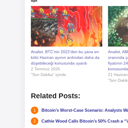
İlgili
Analist, BTC’nin 2022’den bu yana en
Analist, A
kötü Haziran ayının ardından daha da
oranında ç
düşebileceği konusunda uyardı
fiyatının 2
2 Temmuz 2026
konusunda
"Son Dakika" içinde
21 Haziran
"Son Dakik
Related Posts:
Bitcoin’s Worst-Case Scenario: Analysts Wa
Cathie Wood Calls Bitcoin’s 50% Crash a “V