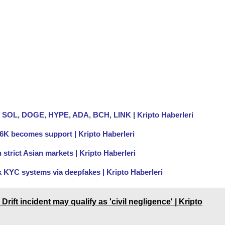
P, SOL, DOGE, HYPE, ADA, BCH, LINK | Kripto Haberleri
$76K becomes support | Kripto Haberleri
n strict Asian markets | Kripto Haberleri
k KYC systems via deepfakes | Kripto Haberleri
rift incident may qualify as 'civil negligence' | Kripto