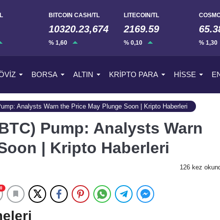
L
BITCOIN CASH/TL
LITECOIN/TL
COSMO
10320.23,674
2169.59
65.3
% 1,60
% 0,10
% 1,30
ÖVİZ
BORSA
ALTIN
KRİPTO PARA
HİSSE
E
 Pump: Analysts Warn the Price May Plunge Soon | Kripto Haberleri
 (BTC) Pump: Analysts Warn
Soon | Kripto Haberleri
126 kez okun
0
eleri