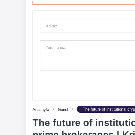
The future of institutional cr
Anasayfa
/
Genel
/
The future of institut
prime brokerages | Kri