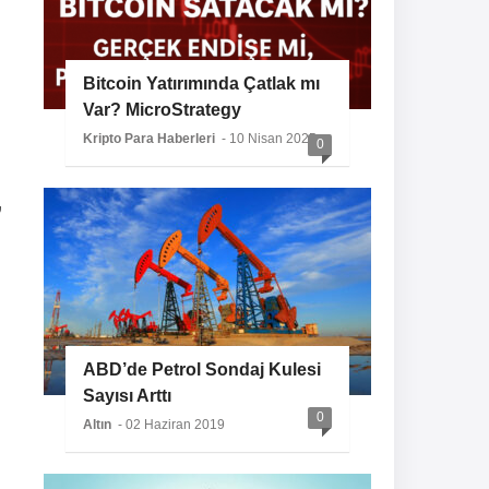
Bitcoin Yatırımında Çatlak mı
Var? MicroStrategy
Sessizliğini Koruyor
Kripto Para Haberleri
- 10 Nisan 2025
0
’
ABD’de Petrol Sondaj Kulesi
Sayısı Arttı
0
Altın
- 02 Haziran 2019