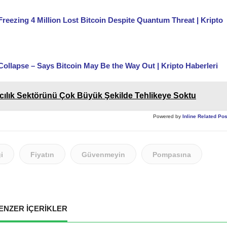
eezing 4 Million Lost Bitcoin Despite Quantum Threat | Kripto
Collapse – Says Bitcoin May Be the Way Out | Kripto Haberleri
cılık Sektörünü Çok Büyük Şekilde Tehlikeye Soktu
Powered by
Inline Related Po
i
Fiyatın
Güvenmeyin
Pompasına
ENZER İÇERİKLER