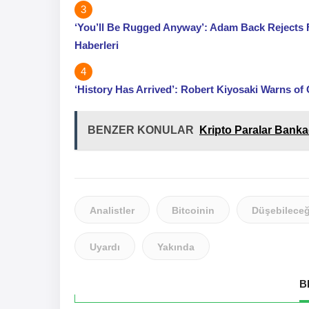
‘You’ll Be Rugged Anyway’: Adam Back Rejects Fr
Haberleri
‘History Has Arrived’: Robert Kiyosaki Warns of 
BENZER KONULAR
Kripto Paralar Banka
Analistler
Bitcoinin
Düşebileceğ
Uyardı
Yakında
B