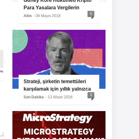
Güney Kore Hükümeti Kripto
Para Yasalara Vergilerin
0
Getireceğini Açıkladı
Altın
- 06 Mayıs 2018
sts
Strateji, şirketin temettüleri
karşılamak için yıllık yalnızca
0
%2 BTC büyümesine ihtiyaç
Son Dakika
- 13 Nisan 2026
duyması nedeniyle başka bir
Bitcoin alımının sinyalini
veriyor