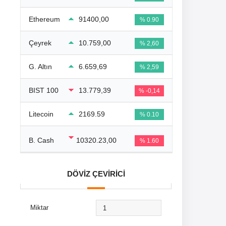
Ethereum
91400,00
% 0.90
Çeyrek
10.759,00
% 2,60
G. Altın
6.659,69
% 2,59
BIST 100
13.779,39
% -0,14
Litecoin
2169.59
% 0.10
B. Cash
10320.23,00
% 1.60
DÖVİZ ÇEVİRİCİ
Miktar