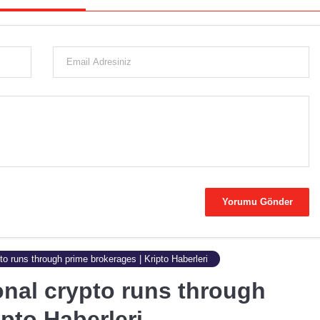
ypto runs through prime brokerages | Kripto Haberleri
ional crypto runs through
pto Haberleri