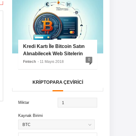
Kredi Kartı İle Bitcoin Satın
Alınabilecek Web Sitelerin
0
Listesi
Fıntech
- 11 Mayıs 2018
KRİPTOPARA ÇEVİRİCİ
Miktar
Kaynak Birimi