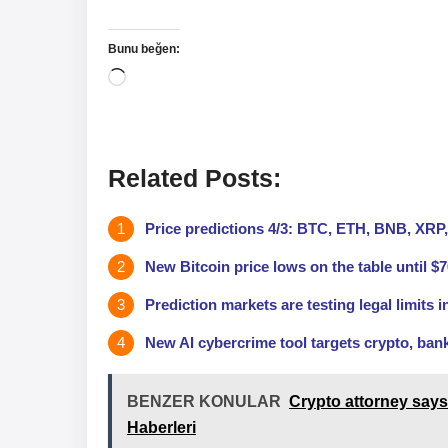
Bunu beğen:
Yükleniyor...
Related Posts:
Price predictions 4/3: BTC, ETH, BNB, XR
New Bitcoin price lows on the table until 
Prediction markets are testing legal limits i
New AI cybercrime tool targets crypto, ban
BENZER KONULAR
Crypto attorney says D
Haberleri