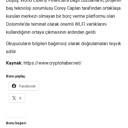
Düşüş, World Liberty Financial’a bağlı cüzdanların, projenin
baş teknoloji sorumlusu Corey Caplan tarafından ortaklaşa
kurulan merkezi olmayan bir borç verme platformu olan
Dolomite’de teminat olarak önemli WLFI varlıklarını
kullandığının ortaya çıkmasının ardından geldi.
Okuyucuların bilgileri bağımsız olarak doğrulamaları teşvik
edilir.
Kaynak:
https://www.cryptohaber.net/
Bunu paylaş:
Facebook
X
Bunu beğen: