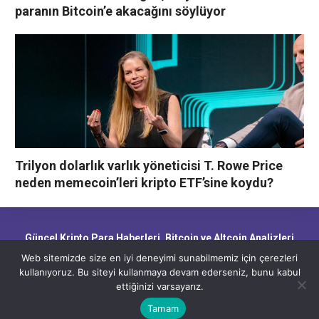
paranın Bitcoin’e akacağını söylüyor
Trilyon dolarlık varlık yöneticisi T. Rowe Price
neden memecoin’leri kripto ETF’sine koydu?
Güncel Kripto Para Haberleri, Bitcoin ve Altcoin Analizleri,
Blockchain Gelişmeleri ve Piyasa Trendleri
Web sitemizde size en iyi deneyimi sunabilmemiz için çerezleri
kullanıyoruz. Bu siteyi kullanmaya devam ederseniz, bunu kabul
ettiğinizi varsayarız.
CryptoHaber.net - Güncel Kripto Para Haberleri, Bitcoin ve Altcoin
Analizleri, Blockchain Gelişmeleri ve Piyasa Trendleri
Tamam