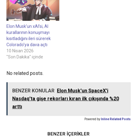
Elon Musk’un xAI’si, AI
kurallarının konuşmayı
kısıtladığını ileri sürerek
Colorado’ya dava açtı
10 Nisan 2026
"Son Dakika" içinde
No related posts.
BENZER KONULAR
Elon Musk'un SpaceX'i
Nasdaq'ta gişe rekorları kıran ilk çıkışında %20
arttı
Powered by
Inline Related Posts
BENZER İÇERİKLER