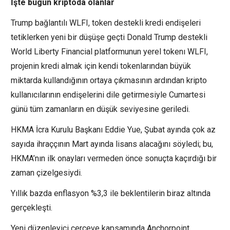
İşte bugün kriptoda olanlar
Trump bağlantılı WLFI, token destekli kredi endişeleri
tetiklerken yeni bir düşüşe geçti Donald Trump destekli
World Liberty Financial platformunun yerel tokenı WLFI,
projenin kredi almak için kendi tokenlarından büyük
miktarda kullandığının ortaya çıkmasının ardından kripto
kullanıcılarının endişelerini dile getirmesiyle Cumartesi
günü tüm zamanların en düşük seviyesine geriledi.
HKMA İcra Kurulu Başkanı Eddie Yue, Şubat ayında çok az
sayıda ihraççının Mart ayında lisans alacağını söyledi; bu,
HKMA’nın ilk onayları vermeden önce sonuçta kaçırdığı bir
zaman çizelgesiydi.
Yıllık bazda enflasyon %3,3 ile beklentilerin biraz altında
gerçekleşti.
Yeni düzenleyici çerçeve kapsamında Anchorpoint