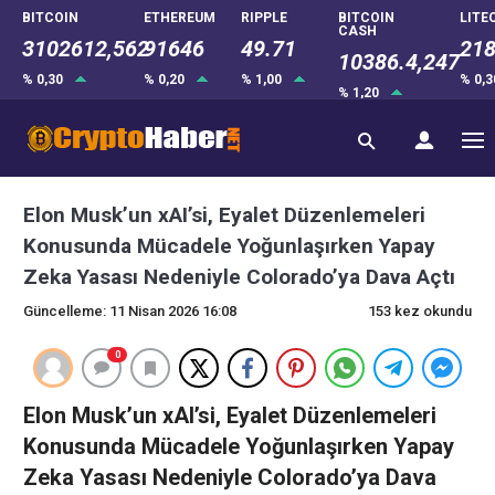
BITCOIN
ETHEREUM
RIPPLE
BITCOIN
LITE
CASH
3102612,562
91646
49.71
218
10386.4,247
% 0,30
% 0,20
% 1,00
% 0,
% 1,20
Elon Musk’un xAI’si, Eyalet Düzenlemeleri
Konusunda Mücadele Yoğunlaşırken Yapay
Zeka Yasası Nedeniyle Colorado’ya Dava Açtı
Güncelleme: 11 Nisan 2026 16:08
153 kez okundu
0
Elon Musk’un xAI’si, Eyalet Düzenlemeleri
Konusunda Mücadele Yoğunlaşırken Yapay
Zeka Yasası Nedeniyle Colorado’ya Dava