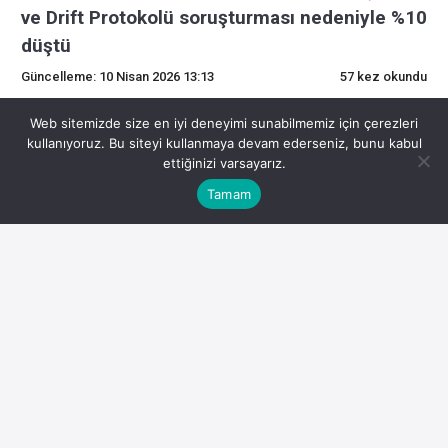
ve Drift Protokolü soruşturması nedeniyle %10
düştü
Güncelleme: 10 Nisan 2026 13:13
57 kez okundu
0
Web sitemizde size en iyi deneyimi sunabilmemiz için çerezleri
kullanıyoruz. Bu siteyi kullanmaya devam ederseniz, bunu kabul
ettiğinizi varsayarız.
Circle hisseleri, analistlerin notunun düşmesi ve Drift
Tamam
Protokolü soruşturması nedeniyle %10 düştü
Drift istismarının faili, çalınan varlıkları USDC’ye taşıdı ve
herhangi bir işlem yapılmamasına rağmen, fonların Circle
tarafından dondurulup dondurulamayacağı konusunda
spekülasyonlara yol açtı.
Perşembe günü Compass Point, Circle’ın notunu “nötr”den
“satış”a düşürdü ve 77 dolarlık bir fiyat hedefi yayınladı;
bu, mevcut seviyelere göre kabaca %9’luk bir düşüşe
işaret ediyor.