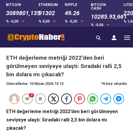
BITCOIN
ETHEREUM
RIPPLE
BITCOIN
LITE
CASH
3089801,135
91302
49.26
220
10285.93,661
% -0,20
% 0,00
% -0,20
% 1,
% -0,50
ETH değerleme metriği 2022’den beri
görülmeyen seviyeye ulaştı: Sıradaki ralli 2,5
bin dolara mı çıkacak?
Güncelleme: 10 Nisan 2026 13:13
76 kez okundu
0
ETH değerleme metriği 2022’den beri görülmeyen
seviyeye ulaştı: Sıradaki ralli 2,5 bin dolara mı
çıkacak?