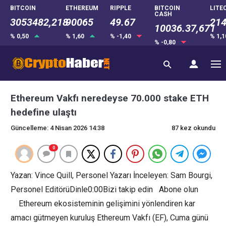
BITCOIN
ETHEREUM
RIPPLE
BITCOIN
LITE
CASH
3053482,218
90065
49.67
214
10036.37,671
% 0,50
% 1,60
% -1,40
% 1,
% -0,80
Ethereum Vakfı neredeyse 70.000 stake ETH
hedefine ulaştı
Güncelleme: 4 Nisan 2026 14:38
87 kez okundu
0
Yazan: Vince Quill, Personel Yazarı İnceleyen: Sam Bourgi,
Personel EditörüDinle0:00Bizi takip edin Abone olun
Ethereum ekosisteminin gelişimini yönlendiren kar
amacı gütmeyen kuruluş Ethereum Vakfı (EF), Cuma günü