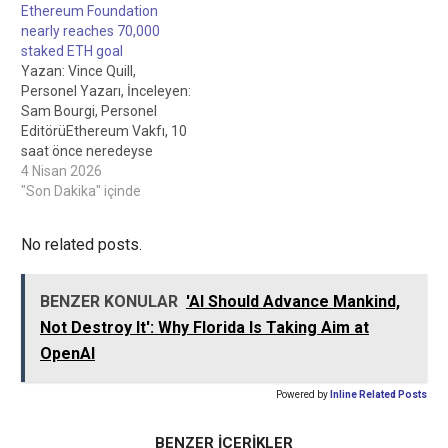
Ethereum Foundation
nearly reaches 70,000
staked ETH goal
Yazan: Vince Quill,
Personel Yazarı, İnceleyen:
Sam Bourgi, Personel
EditörüEthereum Vakfı, 10
saat önce neredeyse
70.000 stake edilmiş ETH
4 Nisan 2026
hedefine ulaştı Kâr amacı
"Son Dakika" içinde
gütmeyen vakıf, 69.500
ETH stake ederek, iki aydan
No related posts.
kısa bir süre önce Şubat
ayının sonunda açıkladığı
hedefe neredeyse ulaştı.
BENZER KONULAR
'AI Should Advance Mankind,
İlgili: Ethereum Vakfı, OTC
Not Destroy It': Why Florida Is Taking Aim at
anlaşmasında…
OpenAI
Powered by
Inline Related Posts
BENZER İÇERİKLER