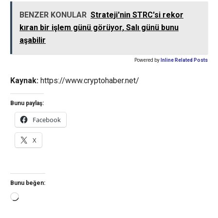
BENZER KONULAR
Strateji'nin STRC'si rekor
kıran bir işlem günü görüyor, Salı günü bunu
aşabilir
Powered by
Inline Related Posts
Kaynak:
https://www.cryptohaber.net/
Bunu paylaş:
Facebook
X
Bunu beğen:
Yükleniyor...