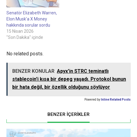
Senatör Elizabeth Warren,
Elon Musk’a X Money
hakkında sorular sordu
15 Nisan 2026
"Son Dakika" içinde
No related posts.
BENZER KONULAR
Apyx'in STRC teminatlı
stablecoin'i kısa bir depeg yaşadı. Protokol bunun
bir hata değil, bir özellik olduğunu söylüyor
Powered by
Inline Related Posts
BENZER İÇERİKLER