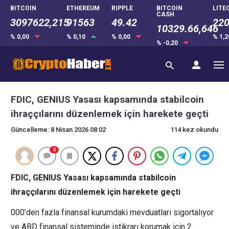
BITCOIN
ETHEREUM
RIPPLE
BITCOIN
LITE
CASH
3097622,215
91563
49.42
220
10329.66,646
% 0,00
% 0,10
% 0,00
% 1,
% -0,20
FDIC, GENIUS Yasası kapsamında stabilcoin
ihraççılarını düzenlemek için harekete geçti
Güncelleme: 8 Nisan 2026 08:02
114 kez okundu
0
FDIC, GENIUS Yasası kapsamında stabilcoin
ihraççılarını düzenlemek için harekete geçti
000’den fazla finansal kurumdaki mevduatları sigortalıyor
ve ABD finansal sisteminde istikrarı korumak için 2.