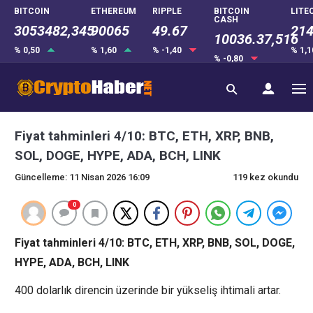
BITCOIN
ETHEREUM
RIPPLE
BITCOIN
LITE
CASH
3053482,345
90065
49.67
214
10036.37,516
% 0,50
% 1,60
% -1,40
% 1,
% -0,80
Fiyat tahminleri 4/10: BTC, ETH, XRP, BNB,
SOL, DOGE, HYPE, ADA, BCH, LINK
Güncelleme: 11 Nisan 2026 16:09
119 kez okundu
0
Fiyat tahminleri 4/10: BTC, ETH, XRP, BNB, SOL, DOGE,
HYPE, ADA, BCH, LINK
400 dolarlık direncin üzerinde bir yükseliş ihtimali artar.