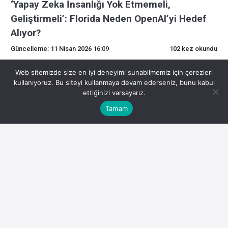
‘Yapay Zeka İnsanlığı Yok Etmemeli,
Geliştirmeli’: Florida Neden OpenAI’yi Hedef
Alıyor?
Güncelleme: 11 Nisan 2026 16:09
102 kez okundu
0
Web sitemizde size en iyi deneyimi sunabilmemiz için çerezleri
kullanıyoruz. Bu siteyi kullanmaya devam ederseniz, bunu kabul
ettiğinizi varsayarız.
‘Yapay Zeka İnsanlığı Yok Etmemeli,
Tamam
Geliştirmeli’: Florida Neden OpenAI’yi Hedef
Alıyor?
Madeni Para FiyatlarıBTC$72,840,000,82%.
Bunu paylaş:
Facebook
X