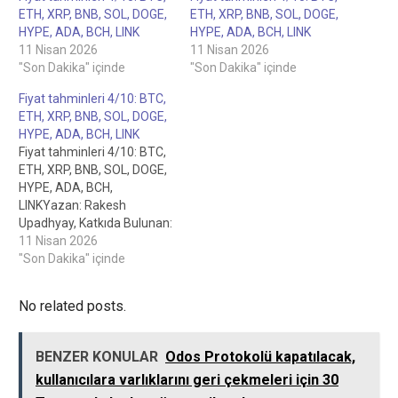
ETH, XRP, BNB, SOL, DOGE,
ETH, XRP, BNB, SOL, DOGE,
HYPE, ADA, BCH, LINK
HYPE, ADA, BCH, LINK
11 Nisan 2026
11 Nisan 2026
"Son Dakika" içinde
"Son Dakika" içinde
Fiyat tahminleri 4/10: BTC,
ETH, XRP, BNB, SOL, DOGE,
HYPE, ADA, BCH, LINK
Fiyat tahminleri 4/10: BTC,
ETH, XRP, BNB, SOL, DOGE,
HYPE, ADA, BCH,
LINKYazan: Rakesh
Upadhyay, Katkıda Bulunan:
Ray Salmond, Personel
11 Nisan 2026
Editörü Fiyat tahminleri
"Son Dakika" içinde
4/10: BTC, ETH, XRP, BNB,
SOL, DOGE, HYPE, ADA,
No related posts.
BCH, LINK19 saat
önceBitcoin boğaları
haftayı, ihlal edilmesi
BENZER KONULAR
Odos Protokolü kapatılacak,
halinde BTC ve altcoinlerde
kullanıcılara varlıklarını geri çekmeleri için 30
boğa piyasasını yeniden