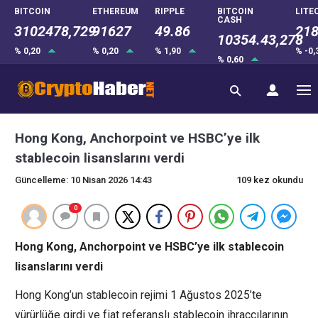
BITCOIN
ETHEREUM
RIPPLE
BITCOIN
LITE
CASH
3102478,729
91627
49.86
218
10354.43,278
% 0,20
% 0,20
% 1,90
% -0
% 0,60
Hong Kong, Anchorpoint ve HSBC’ye ilk
stablecoin lisanslarını verdi
Güncelleme: 10 Nisan 2026 14:43
109 kez okundu
0
Hong Kong, Anchorpoint ve HSBC’ye ilk stablecoin
lisanslarını verdi
Hong Kong’un stablecoin rejimi 1 Ağustos 2025’te
yürürlüğe girdi ve fiat referanslı stablecoin ihraççılarının