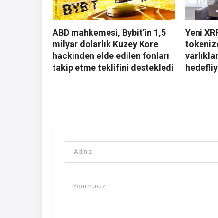
ABD mahkemesi, Bybit’in 1,5
Yeni XRP
milyar dolarlık Kuzey Kore
tokenize
hackinden elde edilen fonları
varlıkla
takip etme teklifini destekledi
hedefli