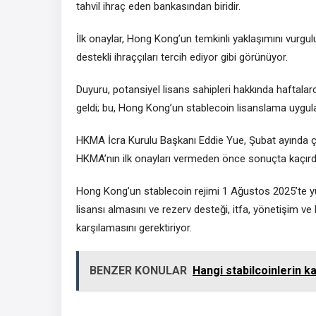
tahvil ihraç eden bankasından biridir.
İlk onaylar, Hong Kong’un temkinli yaklaşımını vurgul
destekli ihraççıları tercih ediyor gibi görünüyor.
Duyuru, potansiyel lisans sahipleri hakkında haftala
geldi; bu, Hong Kong’un stablecoin lisanslama uygula
HKMA İcra Kurulu Başkanı Eddie Yue, Şubat ayında ço
HKMA’nın ilk onayları vermeden önce sonuçta kaçırdı
Hong Kong’un stablecoin rejimi 1 Ağustos 2025’te yürü
lisansı almasını ve rezerv desteği, itfa, yönetişim v
karşılamasını gerektiriyor.
BENZER KONULAR
Hangi stabilcoinlerin k