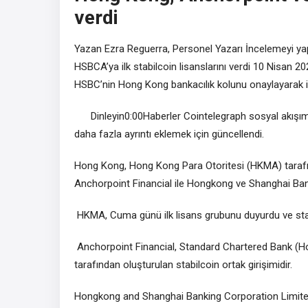
verdi
Yazan Ezra Reguerra, Personel Yazarı İncelemeyi y
HSBCA’ya ilk stabilcoin lisanslarını verdi 10 Nisan
HSBC’nin Hong Kong bankacılık kolunu onaylayarak ilk 
Dinleyin0:00Haberler Cointelegraph sosyal akışım
daha fazla ayrıntı eklemek için güncellendi.
Hong Kong, Hong Kong Para Otoritesi (HKMA) tarafı
Anchorpoint Financial ile Hongkong ve Shanghai Bankin
HKMA, Cuma günü ilk lisans grubunu duyurdu ve stabil
Anchorpoint Financial, Standard Chartered Bank 
tarafından oluşturulan stabilcoin ortak girişimidir.
Hongkong and Shanghai Banking Corporation Limited