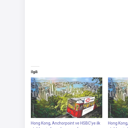
İlgili
Hong Kong, Anchorpoint ve HSBC’ye ilk
Hong Kong,