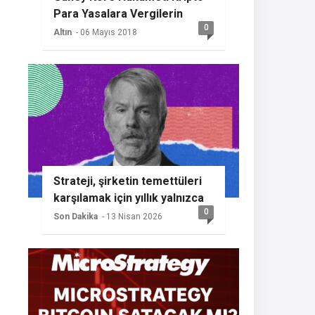
Para Yasalara Vergilerin
0
Getireceğini Açıkladı
Altın
- 06 Mayıs 2018
Strateji, şirketin temettüleri
karşılamak için yıllık yalnızca
0
%2 BTC büyümesine ihtiyaç
Son Dakika
- 13 Nisan 2026
duyması nedeniyle başka bir
Bitcoin alımının sinyalini
veriyor