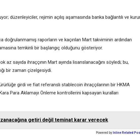
uyor; düzenleyiciler, rejimin açılış aşamasında banka bağlantılı ve kur
rca doğrulanmamış raporların ve kaçırılan Mart takviminin ardından
masına temkinli bir başlangıç ​​olduğunu gösteriyor.
k az sayıda ihraççının Mart ayında lisanslanacağını söyledi; bu,
ğı bir zaman çizelgesiydi.
rlüğe girdi ve fiat referanslı stablecoin ihraççılarının bir HKMA
e Kara Para Aklamayı Önleme kontrollerini kapsayan kuralları
azanacağına getiri değil teminat karar verecek
Powered by
Inline Related Po