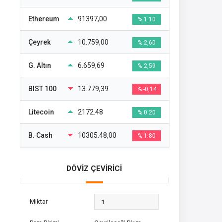
Ethereum
91397,00
% 1.10
Çeyrek
10.759,00
% 2,60
G. Altın
6.659,69
% 2,59
BIST 100
13.779,39
% -0,14
Litecoin
2172.48
% 0.20
B. Cash
10305.48,00
% 1.80
DÖVİZ ÇEVİRİCİ
Miktar