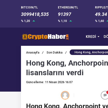
BITCOIN/TL
ETHEREUM/TL
RIPPLE/T
3099418,535
91397
49.34
% 1,20
% 1,10
% 1,60
KREDİ
DÖ
Hong Kong, Anchorpoint 
Anasayfa
/
Son Dakika
/
Hong Kong, Anchorpoint
lisanslarını verdi
Güncelleme: 11 Nisan 2026 16:07
Hong Kong, Anchorpoint ve 