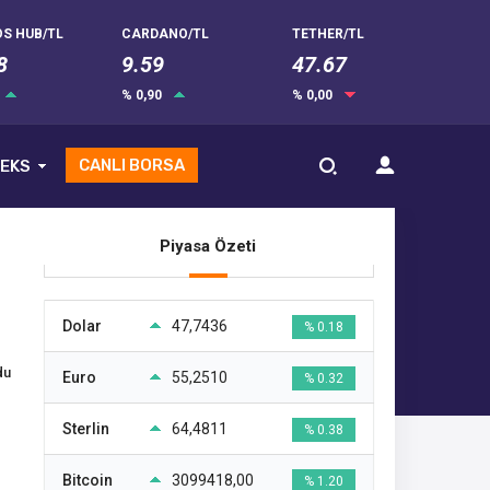
S HUB/TL
CARDANO/TL
TETHER/TL
8
9.59
47.67
% 0,90
% 0,00
CANLI BORSA
EKS
Piyasa Özeti
Dolar
47,7436
% 0.18
du
Euro
55,2510
% 0.32
Sterlin
64,4811
% 0.38
Bitcoin
3099418,00
% 1.20