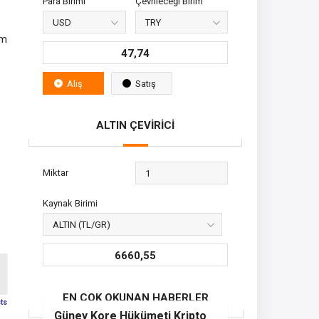
Para Birimi
Çevrileceği Birim
um
47,74
Alış
Satış
ALTIN ÇEVİRİCİ
Miktar
Kaynak Birimi
6660,55
EN ÇOK OKUNAN HABERLER
sts
Güney Kore Hükümeti Kripto