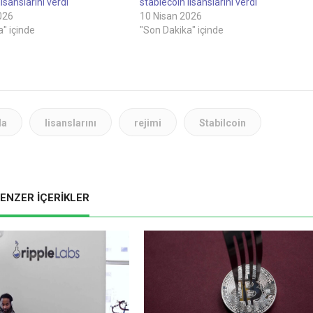
isanslarını verdi
stablecoin lisanslarını verdi
026
10 Nisan 2026
" içinde
"Son Dakika" içinde
da
lisanslarını
rejimi
Stabilcoin
ENZER İÇERİKLER