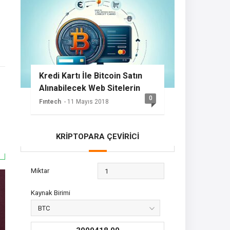
Kredi Kartı İle Bitcoin Satın
Alınabilecek Web Sitelerin
0
Listesi
Fıntech
- 11 Mayıs 2018
KRİPTOPARA ÇEVİRİCİ
Miktar
Kaynak Birimi