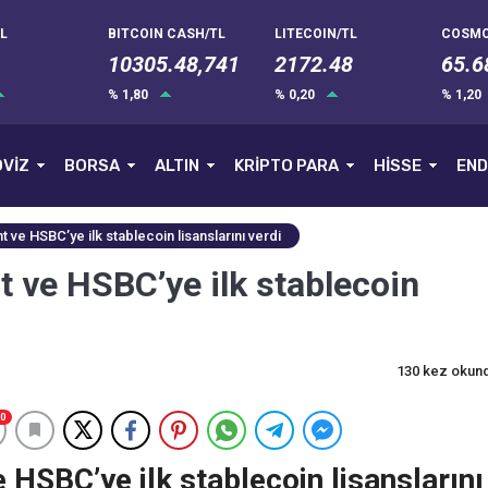
L
BITCOIN CASH/TL
LITECOIN/TL
COSMO
10305.48,741
2172.48
65.6
% 1,80
% 0,20
% 1,20
VİZ
BORSA
ALTIN
KRİPTO PARA
HİSSE
END
ve HSBC’ye ilk stablecoin lisanslarını verdi
 ve HSBC’ye ilk stablecoin
130 kez okun
0
HSBC’ye ilk stablecoin lisanslarını