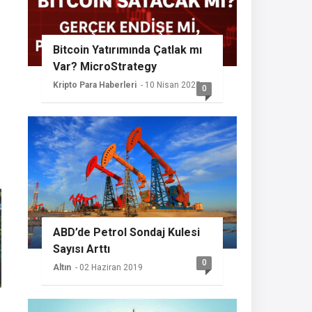
Bitcoin Yatırımında Çatlak mı
Var? MicroStrategy
Sessizliğini Koruyor
Kripto Para Haberleri
- 10 Nisan 2025
0
ABD’de Petrol Sondaj Kulesi
Sayısı Arttı
0
Altın
- 02 Haziran 2019