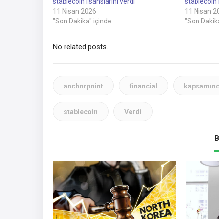
stablecoin lisanslarını verdi
stablecoin l
11 Nisan 2026
11 Nisan 2
"Son Dakika" içinde
"Son Dakika
No related posts.
anchorpoint
financial
kapsamın
stablecoin
Verdi
B