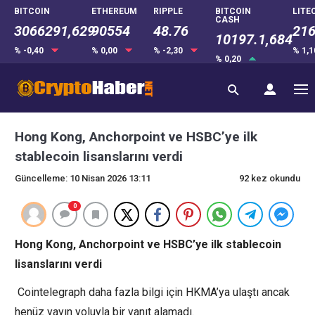
BITCOIN
ETHEREUM
RIPPLE
BITCOIN
LITE
CASH
3066291,629
90554
48.76
216
10197.1,684
% -0,40
% 0,00
% -2,30
% 1,
% 0,20
Hong Kong, Anchorpoint ve HSBC’ye ilk
stablecoin lisanslarını verdi
Güncelleme: 10 Nisan 2026 13:11
92 kez okundu
0
Hong Kong, Anchorpoint ve HSBC’ye ilk stablecoin
lisanslarını verdi
Cointelegraph daha fazla bilgi için HKMA’ya ulaştı ancak
henüz yayın yoluyla bir yanıt alamadı.