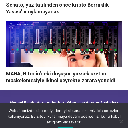
Senato, yaz tatilinden önce kripto Berraklık
Yasası’nı oylamayacak
MARA, Bitcoin’deki düşüşün yüksek üretimi
maskelemesiyle ikinci çeyrekte zarara yöneldi
Güncel Kripto Para Haberleri, Bitcoin ve Altcoin Analizleri,
Blockchain Gelişmeleri ve Piyasa Trendleri
Web sitemizde size en iyi deneyimi sunabilmemiz için çerezleri
kullanıyoruz. Bu siteyi kullanmaya devam ederseniz, bunu kabul
ettiğinizi varsayarız.
CryptoHaber.net - Güncel Kripto Para Haberleri, Bitcoin ve Altcoin