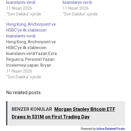
lisanslarını verdi
lisanslarını verdi
11 Nisan 2026
11 Nisan 2026
"Son Dakika" içinde
"Son Dakika" içinde
Hong Kong, Anchorpoint ve
HSBC’ye ilk stablecoin
lisanslarını verdi
Hong Kong, Anchorpoint ve
HSBC'ye ilk stablecoin
lisanslarını verdiYazan Ezra
Reguerra, Personel Yazarı
İncelemeyi yapan: Bryan
O'Shea, Personel
11 Nisan 2026
EditörüHong Kong,
"Son Dakika" içinde
Anchorpoint ve HSBCA'ya
ilk stabilcoin lisanslarını
No related posts.
verdi 10 Nisan 2026Hong
Kong, yeni rejimi
kapsamında Anchorpoint
BENZER KONULAR
Morgan Stanley Bitcoin ETF
Financial ve HSBC'nin Hong
Draws In $31M on First Trading Day
Kong bankacılık kolunu
onaylayarak ilk stabilcoin
ihraççı lisanslarını verdi. …
Powered by
Inline Related Posts